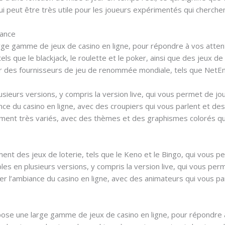
i peut être très utile pour les joueurs expérimentés qui cherchen
rance
rge gamme de jeux de casino en ligne, pour répondre à vos attent
els que le blackjack, le roulette et le poker, ainsi que des jeux 
ar des fournisseurs de jeu de renommée mondiale, tels que NetEn
usieurs versions, y compris la version live, qui vous permet de jo
ce du casino en ligne, avec des croupiers qui vous parlent et des
ement très variés, avec des thèmes et des graphismes colorés q
nt des jeux de loterie, tels que le Keno et le Bingo, qui vous 
bles en plusieurs versions, y compris la version live, qui vous pe
er l’ambiance du casino en ligne, avec des animateurs qui vous p
pose une large gamme de jeux de casino en ligne, pour répondre à