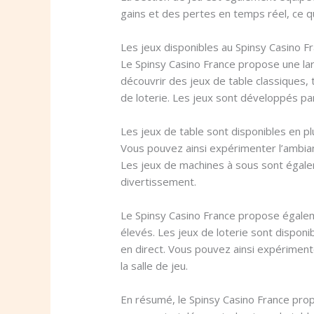
gains et des pertes en temps réel, ce qu
Les jeux disponibles au Spinsy Casino F
Le Spinsy Casino France propose une la
découvrir des jeux de table classiques, t
de loterie. Les jeux sont développés p
Les jeux de table sont disponibles en pl
Vous pouvez ainsi expérimenter l’ambian
Les jeux de machines à sous sont égal
divertissement.
Le Spinsy Casino France propose égaleme
élevés. Les jeux de loterie sont disponi
en direct. Vous pouvez ainsi expériment
la salle de jeu.
En résumé, le Spinsy Casino France pro