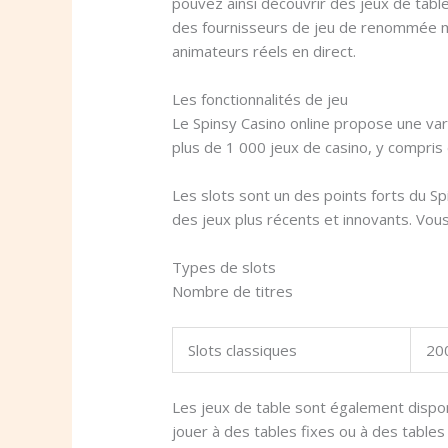
pouvez ainsi découvrir des jeux de tabl
des fournisseurs de jeu de renommée mo
animateurs réels en direct.
Les fonctionnalités de jeu
Le Spinsy Casino online propose une vari
plus de 1 000 jeux de casino, y compris 
Les slots sont un des points forts du Sp
des jeux plus récents et innovants. Vou
Types de slots
Nombre de titres
Slots classiques
20
Les jeux de table sont également dispon
jouer à des tables fixes ou à des tables 