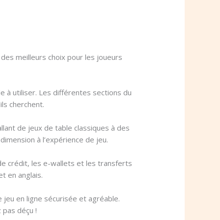
 des meilleurs choix pour les joueurs
 à utiliser. Les différentes sections du
ils cherchent.
allant de jeux de table classiques à des
dimension à l’expérience de jeu.
 crédit, les e-wallets et les transferts
t en anglais.
 jeu en ligne sécurisée et agréable.
 pas déçu !