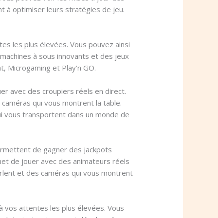
t à optimiser leurs stratégies de jeu.
es les plus élevées. Vous pouvez ainsi
de machines à sous innovants et des jeux
t, Microgaming et Play’n GO.
uer avec des croupiers réels en direct.
 caméras qui vous montrent la table.
ui vous transportent dans un monde de
permettent de gagner des jackpots
rmet de jouer avec des animateurs réels
arlent et des caméras qui vous montrent
 vos attentes les plus élevées. Vous