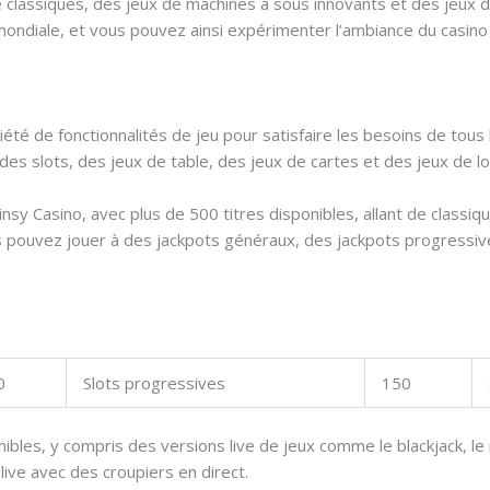
e classiques, des jeux de machines à sous innovants et des jeux d
ndiale, et vous pouvez ainsi expérimenter l’ambiance du casino 
été de fonctionnalités de jeu pour satisfaire les besoins de tous
des slots, des jeux de table, des jeux de cartes et des jeux de lo
insy Casino, avec plus de 500 titres disponibles, allant de class
s pouvez jouer à des jackpots généraux, des jackpots progressive
0
Slots progressives
150
ibles, y compris des versions live de jeux comme le blackjack, le
live avec des croupiers en direct.