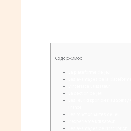
Содержимое
La plateforme de jeu
Les avantages de la plateform
L’interface utilisateur
La section de jeu
Les jeux disponibles au Spinsy
France
Les fonctionnalités de jeu
L’expérience utilisateur
Les avantages de l’inscription