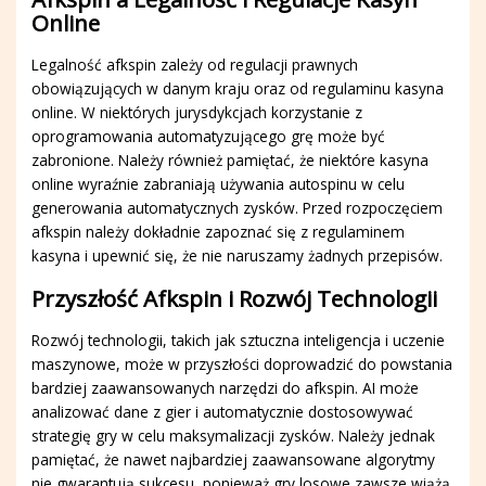
Online
Legalność afkspin zależy od regulacji prawnych
obowiązujących w danym kraju oraz od regulaminu kasyna
online. W niektórych jurysdykcjach korzystanie z
oprogramowania automatyzującego grę może być
zabronione. Należy również pamiętać, że niektóre kasyna
online wyraźnie zabraniają używania autospinu w celu
generowania automatycznych zysków. Przed rozpoczęciem
afkspin należy dokładnie zapoznać się z regulaminem
kasyna i upewnić się, że nie naruszamy żadnych przepisów.
Przyszłość Afkspin i Rozwój Technologii
Rozwój technologii, takich jak sztuczna inteligencja i uczenie
maszynowe, może w przyszłości doprowadzić do powstania
bardziej zaawansowanych narzędzi do afkspin. AI może
analizować dane z gier i automatycznie dostosowywać
strategię gry w celu maksymalizacji zysków. Należy jednak
pamiętać, że nawet najbardziej zaawansowane algorytmy
nie gwarantują sukcesu, ponieważ gry losowe zawsze wiążą