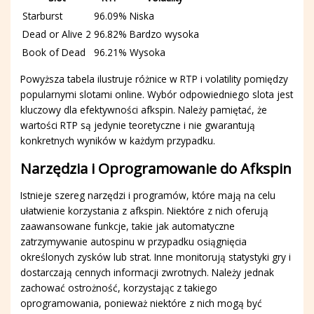
Starburst
96.09%
Niska
Dead or Alive 2
96.82%
Bardzo wysoka
Book of Dead
96.21%
Wysoka
Powyższa tabela ilustruje różnice w RTP i volatility pomiędzy
popularnymi slotami online. Wybór odpowiedniego slota jest
kluczowy dla efektywności afkspin. Należy pamiętać, że
wartości RTP są jedynie teoretyczne i nie gwarantują
konkretnych wyników w każdym przypadku.
Narzędzia i Oprogramowanie do Afkspin
Istnieje szereg narzędzi i programów, które mają na celu
ułatwienie korzystania z afkspin. Niektóre z nich oferują
zaawansowane funkcje, takie jak automatyczne
zatrzymywanie autospinu w przypadku osiągnięcia
określonych zysków lub strat. Inne monitorują statystyki gry i
dostarczają cennych informacji zwrotnych. Należy jednak
zachować ostrożność, korzystając z takiego
oprogramowania, ponieważ niektóre z nich mogą być