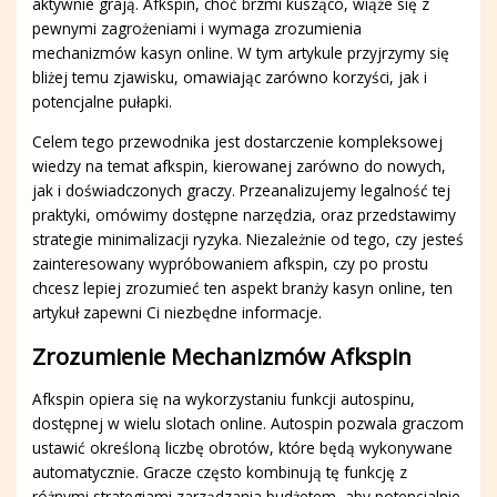
aktywnie grają. Afkspin, choć brzmi kusząco, wiąże się z
pewnymi zagrożeniami i wymaga zrozumienia
mechanizmów kasyn online. W tym artykule przyjrzymy się
bliżej temu zjawisku, omawiając zarówno korzyści, jak i
potencjalne pułapki.
Celem tego przewodnika jest dostarczenie kompleksowej
wiedzy na temat afkspin, kierowanej zarówno do nowych,
jak i doświadczonych graczy. Przeanalizujemy legalność tej
praktyki, omówimy dostępne narzędzia, oraz przedstawimy
strategie minimalizacji ryzyka. Niezależnie od tego, czy jesteś
zainteresowany wypróbowaniem afkspin, czy po prostu
chcesz lepiej zrozumieć ten aspekt branży kasyn online, ten
artykuł zapewni Ci niezbędne informacje.
Zrozumienie Mechanizmów Afkspin
Afkspin opiera się na wykorzystaniu funkcji autospinu,
dostępnej w wielu slotach online. Autospin pozwala graczom
ustawić określoną liczbę obrotów, które będą wykonywane
automatycznie. Gracze często kombinują tę funkcję z
różnymi strategiami zarządzania budżetem, aby potencjalnie