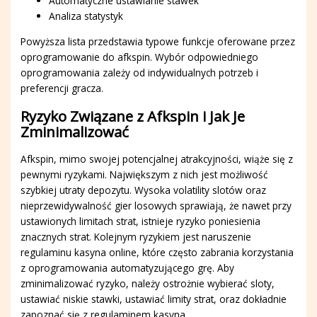
Automatyczne ustawianie stawek
Analiza statystyk
Powyższa lista przedstawia typowe funkcje oferowane przez
oprogramowanie do afkspin. Wybór odpowiedniego
oprogramowania zależy od indywidualnych potrzeb i
preferencji gracza.
Ryzyko Związane z Afkspin i Jak Je
Zminimalizować
Afkspin, mimo swojej potencjalnej atrakcyjności, wiąże się z
pewnymi ryzykami. Największym z nich jest możliwość
szybkiej utraty depozytu. Wysoka volatility slotów oraz
nieprzewidywalność gier losowych sprawiają, że nawet przy
ustawionych limitach strat, istnieje ryzyko poniesienia
znacznych strat. Kolejnym ryzykiem jest naruszenie
regulaminu kasyna online, które często zabrania korzystania
z oprogramowania automatyzującego grę. Aby
zminimalizować ryzyko, należy ostrożnie wybierać sloty,
ustawiać niskie stawki, ustawiać limity strat, oraz dokładnie
zapoznać się z regulaminem kasyna.