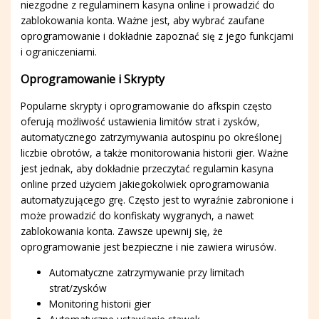
niezgodne z regulaminem kasyna online i prowadzić do
zablokowania konta. Ważne jest, aby wybrać zaufane
oprogramowanie i dokładnie zapoznać się z jego funkcjami
i ograniczeniami.
Oprogramowanie i Skrypty
Popularne skrypty i oprogramowanie do afkspin często
oferują możliwość ustawienia limitów strat i zysków,
automatycznego zatrzymywania autospinu po określonej
liczbie obrotów, a także monitorowania historii gier. Ważne
jest jednak, aby dokładnie przeczytać regulamin kasyna
online przed użyciem jakiegokolwiek oprogramowania
automatyzującego grę. Często jest to wyraźnie zabronione i
może prowadzić do konfiskaty wygranych, a nawet
zablokowania konta. Zawsze upewnij się, że
oprogramowanie jest bezpieczne i nie zawiera wirusów.
Automatyczne zatrzymywanie przy limitach
strat/zysków
Monitoring historii gier