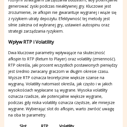
generować zyski podczas nieaktywnej gry. Kluczowe jest
zrozumienie, że afkspin nie gwarantuje wygranej i wiąże się
z ryzykiem utraty depozytu. Efektywność tej metody jest
silnie zależna od wybranej gry, ustawień autospinu oraz
strategii zarządzania ryzykiem.
Wpływ RTP i Volatility
Dwa kluczowe parametry wpływające na skuteczność
afkspin to RTP (Return to Player) oraz volatility (zmienność).
RTP określa, jaki procent wszystkich postawionych pieniędzy
jest średnio zwracany graczom w długim okresie czasu.
Wyższe RTP oznacza teoretycznie większe szanse na
wygraną. Volatility natomiast określa, jak często i w jakich
wysokościach wypłacane są wygrane. Wysoka volatility
oznacza rzadsze, ale potencjalnie większe wygrane,
podczas gdy niska volatility oznacza częstsze, ale mniejsze
wygrane. Wybierając slot do afkspin, warto zwrócić uwagę
na oba te parametry.
Slot
RTP
Volatility