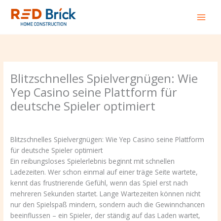
Skip
to
content
Blitzschnelles Spielvergnügen: Wie
Yep Casino seine Plattform für
deutsche Spieler optimiert
Leave a Comment
/
Uncategorized
/ By
redbrick
Blitzschnelles Spielvergnügen: Wie Yep Casino seine Plattform
für deutsche Spieler optimiert
Ein reibungsloses Spielerlebnis beginnt mit schnellen
Ladezeiten. Wer schon einmal auf einer träge Seite wartete,
kennt das frustrierende Gefühl, wenn das Spiel erst nach
mehreren Sekunden startet. Lange Wartezeiten können nicht
nur den Spielspaß mindern, sondern auch die Gewinnchancen
beeinflussen – ein Spieler, der ständig auf das Laden wartet,