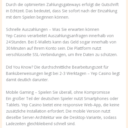
Durch die optimierten Zahlungsgateways erfolgt die Gutschrift
in Echtzeit. Das bedeutet, dass Sie sofort nach der Einzahlung
mit dem Spielen beginnen können.
Schnelle Auszahlungen – Was Sie erwarten können
Yep Casino verarbeitet Auszahlungsanfragen innerhalb von
24 Stunden. Bei E‑Wallets kann das Geld sogar innerhalb von
30 Minuten auf Ihrem Konto sein. Die Plattform nutzt
verschlüsselte SSL‑Verbindungen, um Ihre Daten zu schützen.
Did You Know? Die durchschnittliche Bearbeitungszeit für
Banküberweisungen liegt bei 2‑3 Werktagen – Yep Casino liegt
damit deutlich darunter.
Mobile Gaming – Spielen Sie überall, ohne Kompromisse
Ein großer Teil der deutschen Spieler nutzt Smartphones oder
Tablets. Yep Casino bietet eine responsive Web‑App, die keine
zusätzliche Installation erfordert. Die mobile Version nutzt
dieselbe Server‑Architektur wie die Desktop‑Variante, sodass
Ladezeiten gleichbleibend schnell sind.