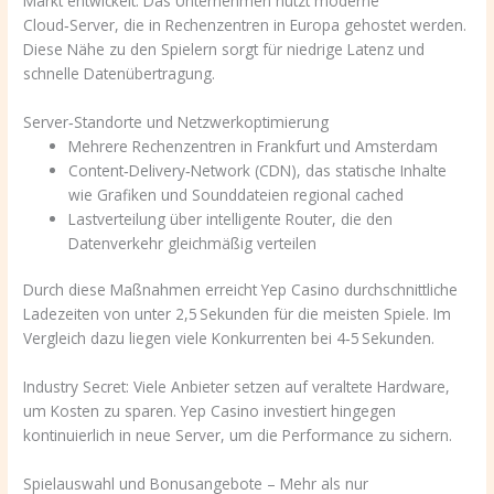
Markt entwickelt. Das Unternehmen nutzt moderne
Cloud‑Server, die in Rechenzentren in Europa gehostet werden.
Diese Nähe zu den Spielern sorgt für niedrige Latenz und
schnelle Datenübertragung.
Server‑Standorte und Netzwerkoptimierung
Mehrere Rechenzentren in Frankfurt und Amsterdam
Content‑Delivery‑Network (CDN), das statische Inhalte
wie Grafiken und Sounddateien regional cached
Lastverteilung über intelligente Router, die den
Datenverkehr gleichmäßig verteilen
Durch diese Maßnahmen erreicht Yep Casino durchschnittliche
Ladezeiten von unter 2,5 Sekunden für die meisten Spiele. Im
Vergleich dazu liegen viele Konkurrenten bei 4‑5 Sekunden.
Industry Secret: Viele Anbieter setzen auf veraltete Hardware,
um Kosten zu sparen. Yep Casino investiert hingegen
kontinuierlich in neue Server, um die Performance zu sichern.
Spielauswahl und Bonusangebote – Mehr als nur