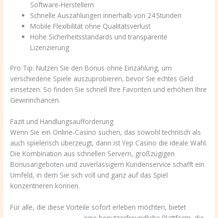
Software‑Herstellern
Schnelle Auszahlungen innerhalb von 24 Stunden
Mobile Flexibilität ohne Qualitätsverlust
Hohe Sicherheitsstandards und transparente
Lizenzierung
Pro Tip: Nutzen Sie den Bonus ohne Einzahlung, um
verschiedene Spiele auszuprobieren, bevor Sie echtes Geld
einsetzen. So finden Sie schnell Ihre Favoriten und erhöhen Ihre
Gewinnchancen.
Fazit und Handlungsaufforderung
Wenn Sie ein Online‑Casino suchen, das sowohl technisch als
auch spielerisch überzeugt, dann ist Yep Casino die ideale Wahl.
Die Kombination aus schnellen Servern, großzügigen
Bonusangeboten und zuverlässigem Kundenservice schafft ein
Umfeld, in dem Sie sich voll und ganz auf das Spiel
konzentrieren können.
Für alle, die diese Vorteile sofort erleben möchten, bietet
Yep
Casino Deutschland DE
eine benutzerfreundliche Plattform, die