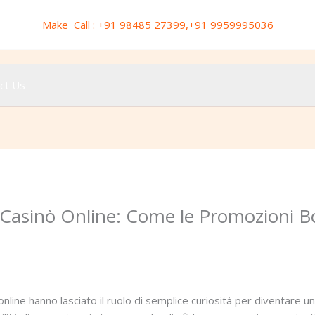
Make Call : +91 98485 27399,+91 9959995036
ct Us
i Casinò Online: Come le Promozioni
y
redbrick
 online hanno lasciato il ruolo di semplice curiosità per diventare un