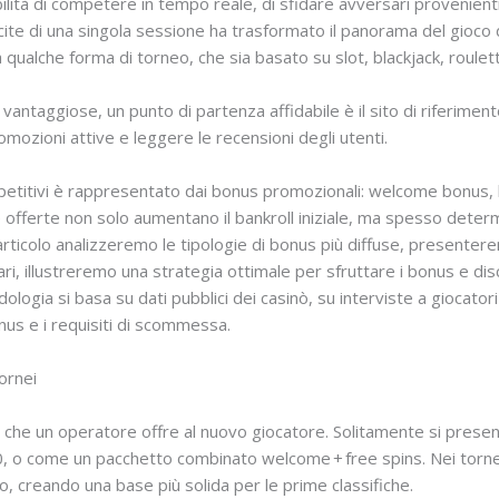
ibilità di competere in tempo reale, di sfidare avversari provenienti
ncite di una singola sessione ha trasformato il panorama del gioco d
 qualche forma di torneo, che sia basato su slot, blackjack, roulet
 vantaggiose, un punto di partenza affidabile è il sito di riferimen
mozioni attive e leggere le recensioni degli utenti.
petitivi è rappresentato dai bonus promozionali: welcome bonus, 
offerte non solo aumentano il bankroll iniziale, ma spesso determin
rticolo analizzeremo le tipologie di bonus più diffuse, presenteremo
ri, illustreremo una strategia ottimale per sfruttare i bonus e d
ologia si basa su dati pubblici dei casinò, su interviste a giocator
nus e i requisiti di scommessa.
Tornei
” che un operatore offre al nuovo giocatore. Solitamente si pres
, o come un pacchetto combinato welcome + free spins. Nei torn
rio, creando una base più solida per le prime classifiche.