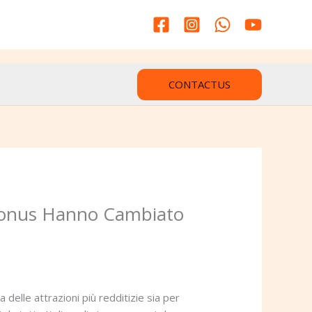
CONTACTUS
 Bonus Hanno Cambiato
a delle attrazioni più redditizie sia per