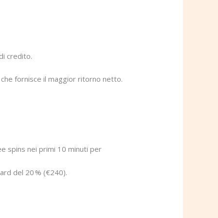
i credito.
he fornisce il maggior ritorno netto.
e spins nei primi 10 minuti per
oard del 20 % (€240).