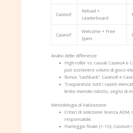
Reload +
CasinoE
Leaderboard
Welcome + Free
CasinoF
Spins
Analisi delle differenze
High‑roller vs. casual: CasinoA e 
può sostenere volumi di gioco ele
Bonus “cashback”: CasinoB e Casino
Trasparenza: tutti i casinò elencat
limite mensile ridotto, segno di 
Metodologia di Valutazione
Criteri di selezione: licenza ADM
responsabile.
Punteggio finale (1‑10): CasinoA = 