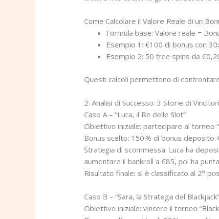
Come Calcolare il Valore Reale di un Bo
Formula base: Valore reale = Bon
Esempio 1: €100 di bonus con 30x
Esempio 2: 50 free spins da €0,20
Questi calcoli permettono di confrontare
2. Analisi di Successo: 3 Storie di Vincitor
Caso A – “Luca, il Re delle Slot”
Obiettivo iniziale: partecipare al torneo
Bonus scelto: 150 % di bonus deposito 
Strategia di scommessa: Luca ha deposit
aumentare il bankroll a €85, poi ha punta
Risultato finale: si è classificato al 2°
Caso B – “Sara, la Stratega del Blackjack
Obiettivo iniziale: vincere il torneo “Blac