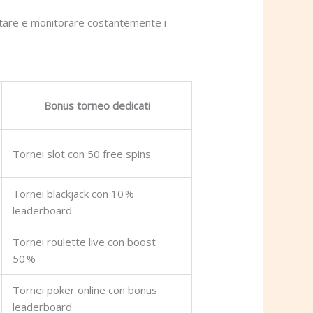
ccettare e monitorare costantemente i
Bonus torneo dedicati
Tornei slot con 50 free spins
Tornei blackjack con 10 %
leaderboard
Tornei roulette live con boost
50 %
Tornei poker online con bonus
leaderboard