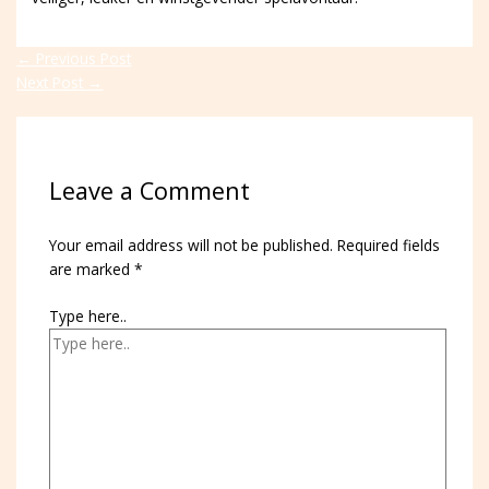
←
Previous Post
Next Post
→
Leave a Comment
Your email address will not be published.
Required fields
are marked
*
Type here..