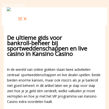
Skip to content
De ultieme gids voor
bankroll‑beheer bij
sportweddenschappen en live
casino in Kansino Casino
Leave a Comment
/
Uncategorized
/ By
redbrick
In de wereld van online gokken staan twee activiteiten
centraal: sportweddenschappen en live dealer‑spellen. Beide
bieden enorme kansen, maar ook risico’s als je je bankroll
niet goed beheert. In dit artikel laten we je stap voor stap
zien hoe je je geld slim verdeelt, welke valkuilen je moet
vermijden en hoe je met het VIP programma van Kansino
Casino extra voordelen haalt.