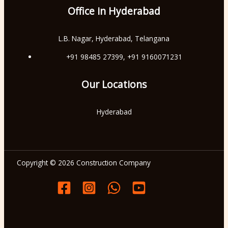
Office in Hyderabad
L.B. Nagar, Hyderabad, Telangana
+91 98485 27399, +91 9160071231
Our Locations
Hyderabad
Copyright © 2026 Construction Company