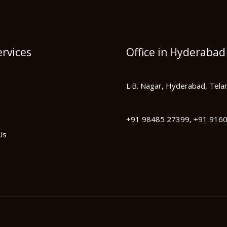
rvices
Office in Hyderabad
L.B. Nagar, Hyderabad, Tela
+91 98485 27399, +91 916
Us