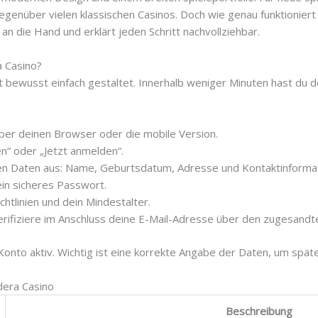
l gegenüber vielen klassischen Casinos. Doch wie genau funktioniert
an die Hand und erklärt jeden Schritt nachvollziehbar.
a Casino?
t bewusst einfach gestaltet. Innerhalb weniger Minuten hast du d
über deinen Browser oder die mobile Version.
en“ oder „Jetzt anmelden“.
chen Daten aus: Name, Geburtsdatum, Adresse und Kontaktinforma
in sicheres Passwort.
htlinien und dein Mindestalter.
verifiziere im Anschluss deine E-Mail-Adresse über den zugesandte
 Konto aktiv. Wichtig ist eine korrekte Angabe der Daten, um sp
dera Casino
Beschreibung