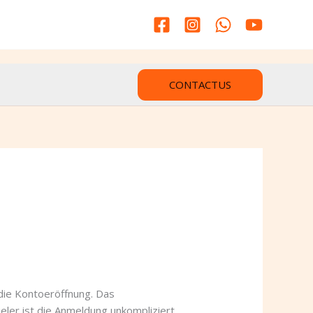
CONTACTUS
 die Kontoeröffnung. Das
dendera casino
eler ist die Anmeldung unkompliziert