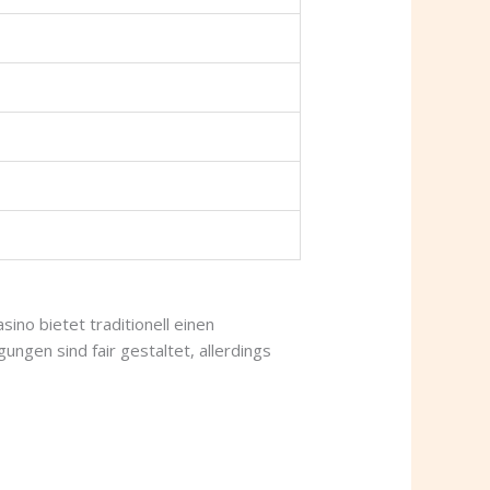
no bietet traditionell einen
ngen sind fair gestaltet, allerdings