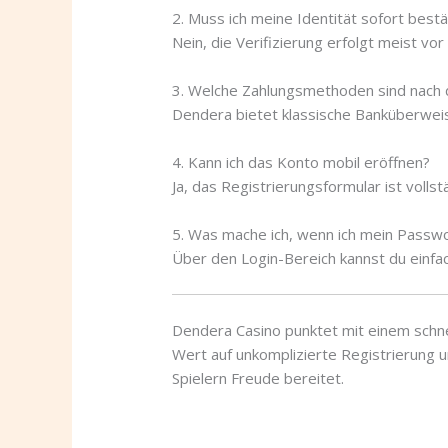
2. Muss ich meine Identität sofort best
Nein, die Verifizierung erfolgt meist 
3. Welche Zahlungsmethoden sind nach 
Dendera bietet klassische Banküberweisu
4. Kann ich das Konto mobil eröffnen?
Ja, das Registrierungsformular ist vollst
5. Was mache ich, wenn ich mein Passw
Über den Login-Bereich kannst du einfa
Dendera Casino punktet mit einem schn
Wert auf unkomplizierte Registrierung u
Spielern Freude bereitet.