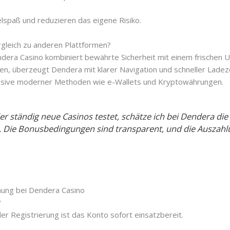
spaß und reduzieren das eigene Risiko.
gleich zu anderen Plattformen?
endera Casino kombiniert bewährte Sicherheit mit einem frischen 
n, überzeugt Dendera mit klarer Navigation und schneller Ladez
inklusive moderner Methoden wie e-Wallets und Kryptowährungen.
 der ständig neue Casinos testet, schätze ich bei Dendera d
 Die Bonusbedingungen sind transparent, und die Auszahlu
nung bei Dendera Casino
?
er Registrierung ist das Konto sofort einsatzbereit.