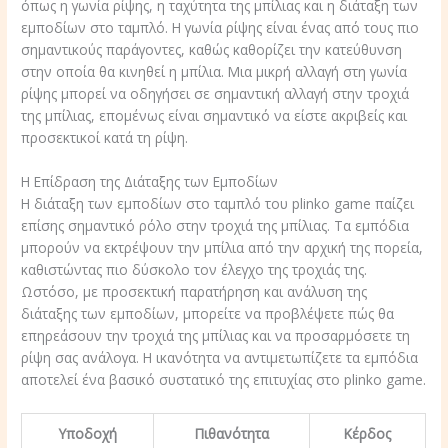
όπως η γωνία ρίψης, η ταχύτητα της μπίλιας και η διάταξη των
εμποδίων στο ταμπλό. Η γωνία ρίψης είναι ένας από τους πιο
σημαντικούς παράγοντες, καθώς καθορίζει την κατεύθυνση
στην οποία θα κινηθεί η μπίλια. Μια μικρή αλλαγή στη γωνία
ρίψης μπορεί να οδηγήσει σε σημαντική αλλαγή στην τροχιά
της μπίλιας, επομένως είναι σημαντικό να είστε ακριβείς και
προσεκτικοί κατά τη ρίψη.
Η Επίδραση της Διάταξης των Εμποδίων
Η διάταξη των εμποδίων στο ταμπλό του plinko game παίζει
επίσης σημαντικό ρόλο στην τροχιά της μπίλιας. Τα εμπόδια
μπορούν να εκτρέψουν την μπίλια από την αρχική της πορεία,
καθιστώντας πιο δύσκολο τον έλεγχο της τροχιάς της.
Ωστόσο, με προσεκτική παρατήρηση και ανάλυση της
διάταξης των εμποδίων, μπορείτε να προβλέψετε πώς θα
επηρεάσουν την τροχιά της μπίλιας και να προσαρμόσετε τη
ρίψη σας ανάλογα. Η ικανότητα να αντιμετωπίζετε τα εμπόδια
αποτελεί ένα βασικό συστατικό της επιτυχίας στο plinko game.
Υποδοχή
Πιθανότητα
Κέρδος