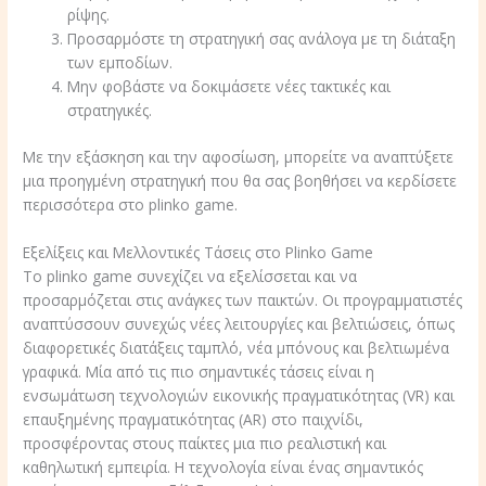
ρίψης.
Προσαρμόστε τη στρατηγική σας ανάλογα με τη διάταξη
των εμποδίων.
Μην φοβάστε να δοκιμάσετε νέες τακτικές και
στρατηγικές.
Με την εξάσκηση και την αφοσίωση, μπορείτε να αναπτύξετε
μια προηγμένη στρατηγική που θα σας βοηθήσει να κερδίσετε
περισσότερα στο plinko game.
Εξελίξεις και Μελλοντικές Τάσεις στο Plinko Game
Το plinko game συνεχίζει να εξελίσσεται και να
προσαρμόζεται στις ανάγκες των παικτών. Οι προγραμματιστές
αναπτύσσουν συνεχώς νέες λειτουργίες και βελτιώσεις, όπως
διαφορετικές διατάξεις ταμπλό, νέα μπόνους και βελτιωμένα
γραφικά. Μία από τις πιο σημαντικές τάσεις είναι η
ενσωμάτωση τεχνολογιών εικονικής πραγματικότητας (VR) και
επαυξημένης πραγματικότητας (AR) στο παιχνίδι,
προσφέροντας στους παίκτες μια πιο ρεαλιστική και
καθηλωτική εμπειρία. Η τεχνολογία είναι ένας σημαντικός