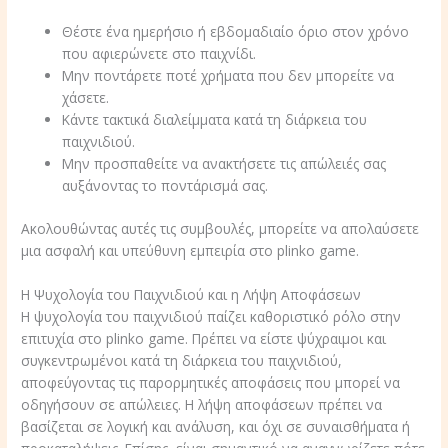
Θέστε ένα ημερήσιο ή εβδομαδιαίο όριο στον χρόνο
που αφιερώνετε στο παιχνίδι.
Μην ποντάρετε ποτέ χρήματα που δεν μπορείτε να
χάσετε.
Κάντε τακτικά διαλείμματα κατά τη διάρκεια του
παιχνιδιού.
Μην προσπαθείτε να ανακτήσετε τις απώλειές σας
αυξάνοντας το ποντάρισμά σας.
Ακολουθώντας αυτές τις συμβουλές, μπορείτε να απολαύσετε
μια ασφαλή και υπεύθυνη εμπειρία στο plinko game.
Η Ψυχολογία του Παιχνιδιού και η Λήψη Αποφάσεων
Η ψυχολογία του παιχνιδιού παίζει καθοριστικό ρόλο στην
επιτυχία στο plinko game. Πρέπει να είστε ψύχραιμοι και
συγκεντρωμένοι κατά τη διάρκεια του παιχνιδιού,
αποφεύγοντας τις παρορμητικές αποφάσεις που μπορεί να
οδηγήσουν σε απώλειες. Η λήψη αποφάσεων πρέπει να
βασίζεται σε λογική και ανάλυση, και όχι σε συναισθήματα ή