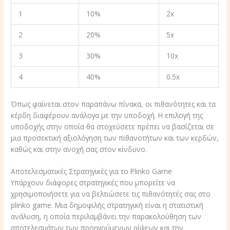
1
10%
2x
2
20%
5x
3
30%
10x
4
40%
0.5x
Όπως φαίνεται στον παραπάνω πίνακα, οι πιθανότητες και τα
κέρδη διαφέρουν ανάλογα με την υποδοχή. Η επιλογή της
υποδοχής στην οποία θα στοχεύσετε πρέπει να βασίζεται σε
μια προσεκτική αξιολόγηση των πιθανοτήτων και των κερδών,
καθώς και στην ανοχή σας στον κίνδυνο.
Αποτελεσματικές Στρατηγικές για το Plinko Game
Υπάρχουν διάφορες στρατηγικές που μπορείτε να
χρησιμοποιήσετε για να βελτιώσετε τις πιθανότητές σας στο
plinko game. Μια δημοφιλής στρατηγική είναι η στατιστική
ανάλυση, η οποία περιλαμβάνει την παρακολούθηση των
αποτελεσμάτων των προηγούμενων ρίψεων και την