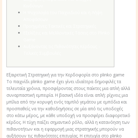
Κινδύνων
Η Ψυχολογία του Παιχνιδιού και η Λήψη
Αποφάσεων
Προηγμένες Τακτικές και Στρατηγικές
Εξελίξεις και Μελλοντικές Τάσεις στο Plinko
Game
Αυξάνοντας τις Πιθανότητες Κέρδους –
Τελικές Συμβουλές
Εξαιρετική Στρατηγική για την Κερδοφορία στο plinko game
Το παιχνίδι plinko game έχει γίνει ιδιαίτερα δημοφιλές τα
τελευταία χρόνια, προσφέροντας στους παίκτες μια απλή αλλά
συναρπαστική εμπειρία. Η βασική ιδέα είναι απλή: ρίχνεις μια
μπίλια από την κορυφή ενός ταμπλό γεμάτου με εμπόδια και
προσπαθείς να την καθοδηγήσεις σε μία από τις υποδοχές
στο κάτω μέρος, με κάθε υποδοχή να προσφέρει διαφορετικό
κέρδος. Η τύχη παίζει σημαντικό ρόλο, αλλά η κατανόηση των
πιθανοτήτων και η εφαρμογή μιας στρατηγικής μπορούν να
αυξήσουν τις πιθανότητες επιτυχίας. Η επιτυχία στο plinko