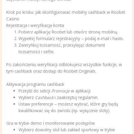
Krok po kroku: Jak skonfigurować mobilny cashback w Roobet
Casino
Rejestracja i weryfikacja konta
Pobierz aplikację Roobet lub otwórz stronę mobilną.
Wypełnij formularz rejestracyjny – podaj e‑mail i hasło.
Zweryfikuj tożsamość, przesyłając dokument
tożsamości i selfie.
Po zakończeniu weryfikacji odblokujesz wszystkie funkcje, w
tym cashback oraz dostęp do Roobet Originals.
Aktywacja programu cashback
Przejdź do sekcji
Promocje
w aplikacji.
Wybierz
Cashback
i zaakceptuj regulamin.
Ustaw preferencje – możesz wybrać, które gry będą
kwalifikować się do zwrotu (np. wyłącznie sloty).
Gra w trybie demo i monitorowanie postępów
Wybierz dowolny slot lub zakład sportowy w trybie