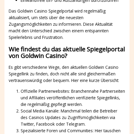
Einwandfreie Ein- und Auszahlungen durchzuführen
Das Goldwin Casino Spiegelportal wird regelmäßig
aktualisiert, um stets über die neuesten
Zugangsmöglichkeiten zu informieren. Diese Aktualität
macht den Unterschied zwischen einem entspannten
Spielerlebnis und Frustration.
Wie findest du das aktuelle Spiegelportal
von Goldwin Casino?
Es gibt verschiedene Wege, den aktuellen Goldwin Casino
Spiegellink zu finden, doch nicht alle sind gleichermaßen
vertrauenswürdig oder bequem. Hier eine kurze Übersicht:
Offizielle Partnerwebsites: Branchennahe Partnerseiten
und Affiliates veröffentlichen verifizierte Spiegellinks,
die regelmäßig gepflegt werden.
Social Media Kanäle: Manchmal teilen die Betreiber
des Casinos Updates zu Zugriffsmöglichkeiten via
Twitter, Facebook oder Telegram.
Spezialisierte Foren und Communities: Hier tauschen