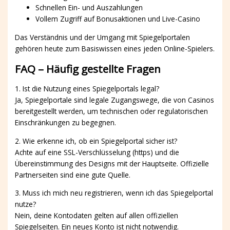
Schnellen Ein- und Auszahlungen
Vollem Zugriff auf Bonusaktionen und Live-Casino
Das Verständnis und der Umgang mit Spiegelportalen
gehören heute zum Basiswissen eines jeden Online-Spielers.
FAQ – Häufig gestellte Fragen
1. Ist die Nutzung eines Spiegelportals legal?
Ja, Spiegelportale sind legale Zugangswege, die von Casinos
bereitgestellt werden, um technischen oder regulatorischen
Einschränkungen zu begegnen.
2. Wie erkenne ich, ob ein Spiegelportal sicher ist?
Achte auf eine SSL-Verschlüsselung (https) und die
Übereinstimmung des Designs mit der Hauptseite. Offizielle
Partnerseiten sind eine gute Quelle.
3. Muss ich mich neu registrieren, wenn ich das Spiegelportal
nutze?
Nein, deine Kontodaten gelten auf allen offiziellen
Spiegelseiten. Ein neues Konto ist nicht notwendig.