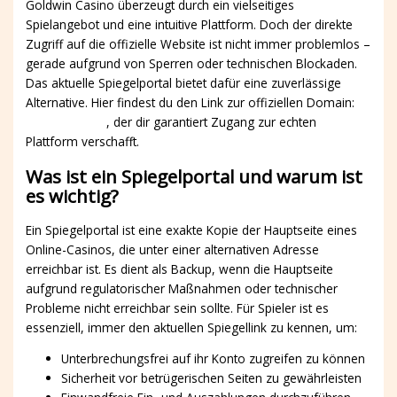
Goldwin Casino überzeugt durch ein vielseitiges
Spielangebot und eine intuitive Plattform. Doch der direkte
Zugriff auf die offizielle Website ist nicht immer problemlos –
gerade aufgrund von Sperren oder technischen Blockaden.
Das aktuelle Spiegelportal bietet dafür eine zuverlässige
Alternative. Hier findest du den Link zur offiziellen Domain:
goldwincasino
, der dir garantiert Zugang zur echten
Plattform verschafft.
Was ist ein Spiegelportal und warum ist
es wichtig?
Ein Spiegelportal ist eine exakte Kopie der Hauptseite eines
Online-Casinos, die unter einer alternativen Adresse
erreichbar ist. Es dient als Backup, wenn die Hauptseite
aufgrund regulatorischer Maßnahmen oder technischer
Probleme nicht erreichbar sein sollte. Für Spieler ist es
essenziell, immer den aktuellen Spiegellink zu kennen, um:
Unterbrechungsfrei auf ihr Konto zugreifen zu können
Sicherheit vor betrügerischen Seiten zu gewährleisten