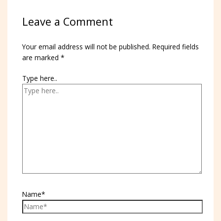
Leave a Comment
Your email address will not be published.
Required fields
are marked
*
Type here..
Name*