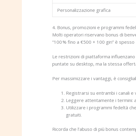
Personalizzazione grafica
4. Bonus, promozioni e programmi fedel
Molti operatori riservano bonus di benve
“100 % fino a €500 + 100 giri” è spesso 
Le restrizioni di piattaforma influenzan
puntate su desktop, ma la stessa offert
Per massimizzare i vantaggi, è consigliab
Registrarsi su entrambi i canali e 
Leggere attentamente i termini: alc
Utilizzare i programmi fedeltà che
gratuiti.
Ricorda che l’abuso di più bonus contemp