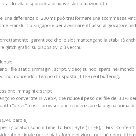
itardi nella disponibilità di nuove slot o funzionalità.
i live: una differenza di 200 ms può trasformare una scommessa vince
come Frankfurt o Singapore per avvicinare il flusso al giocatore, 
orrettamente, garantisce che le slot mantengano la stabilità anch
glitch grafici su dispositivi più vecchi.
globale
o i file statici (immagini, script, video) su nodi sparsi nel mondo
cino, riducendo il tempo di risposta (TTFB) e il buffering.
essione immagini e script
ngono convertite in WebP, che riduce il peso del file del 30 % senz
odalità “defer”, così il browser può renderizzare la pagina prima di 
e (340 parole)
er i giocatori sono il Time To First Byte (TTFB), il First Contentfu
derato ottimale per le piattaforme di gioco, perché riduce il tempo 