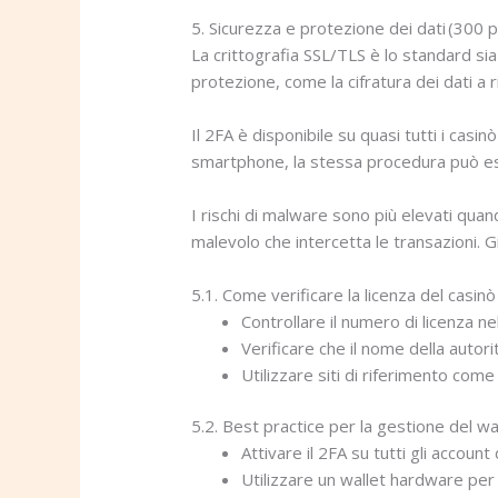
5. Sicurezza e protezione dei dati (300 p
La crittografia SSL/TLS è lo standard sia 
protezione, come la cifratura dei dati a 
Il 2FA è disponibile su quasi tutti i casin
smartphone, la stessa procedura può ess
I rischi di malware sono più elevati quan
malevolo che intercetta le transazioni. G
5.1. Come verificare la licenza del casi
Controllare il numero di licenza ne
Verificare che il nome della autor
Utilizzare siti di riferimento com
5.2. Best practice per la gestione del wal
Attivare il 2FA su tutti gli account
Utilizzare un wallet hardware per c