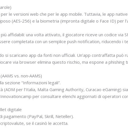
arole)
per le versioni web che per le app mobile. Tuttavia, le app native p
riposo (AES‑256) e la biometria (impronta digitale o Face ID) per l’
ò più affidabili: una volta attivato, il giocatore riceve un codice vi
ere completata con un semplice push notification, riducendo i tem
do si scaricano app da fonti non ufficiali. Un’app contraffatta può r
iocare via browser elimina questo rischio, ma espone a phishing tr
nò (AAMS vs. non‑AAMS)
lla sezione “Informazioni legali”.
ità (ADM per l’Italia, Malta Gaming Authority, Curacao eGaming) si
e Innovationcamp per consultare elenchi aggiornati di operatori con
let digitale
 di pagamento (PayPal, Skrill, Neteller).
riptovalute, se il casinò le accetta.