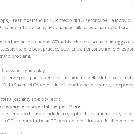
bps) i test mostrano un FCP medio di 1,2 secondi per la lobby di 
CP scende a 1,5 secondi, avvicinandosi alle prestazioni della fibra.
e performance includono GTmetrix, che fornisce un punteggio di ve
ccessibilità e le best practice SEO. Entrambi consentono di espor
ntrano problemi.
nfluenzano il gameplay
ie di terze parti può impedire il caricamento delle slot, poiché m
tà “Data Saver” di Chrome riduce la qualità delle texture, comprome
ttesa (caching, ad‑block, ecc.)
onservare le risorse statiche per 24 ore.
i esterni; molti casinò includono script di tracciamento che, se blo
ella GPU, soprattutto su PC desktop, per sfruttare le ultime ott