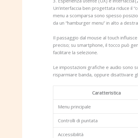
3. Esperienza utente (UX) e interfaccia 
Un’interfaccia ben progettata riduce il “
menu a scomparsa sono spesso posizionati 
da un “hamburger menu” in alto a destra,
Il passaggio dal mouse al touch influisce 
preciso; su smartphone, il tocco può gene
facilitare la selezione.
Le impostazioni grafiche e audio sono so
risparmiare banda, oppure disattivare gli
Caratteristica
Menu principale
Controlli di puntata
Accessibilità