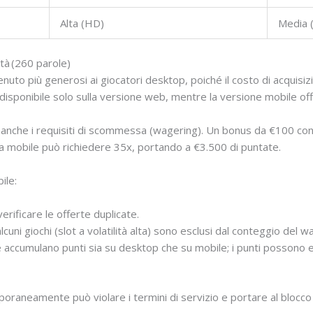
Alta (HD)
Media 
tà (260 parole)
nuto più generosi ai giocatori desktop, poiché il costo di acquisiz
disponibile solo sulla versione web, mentre la versione mobile offr
o anche i requisiti di scommessa (wagering). Un bonus da €100 con
a mobile può richiedere 35x, portando a €3.500 di puntate.
ile:
verificare le offerte duplicate.
uni giochi (slot a volatilità alta) sono esclusi dal conteggio del w
 accumulano punti sia su desktop che su mobile; i punti possono es
oraneamente può violare i termini di servizio e portare al blocco