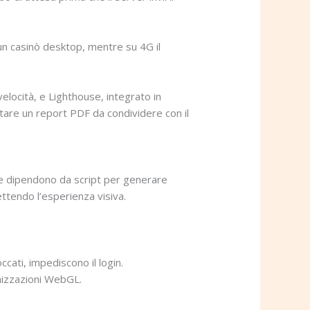
un casinò desktop, mentre su 4G il
locità, e Lighthouse, integrato in
tare un report PDF da condividere con il
olte dipendono da script per generare
ttendo l’esperienza visiva.
ccati, impediscono il login.
imizzazioni WebGL.