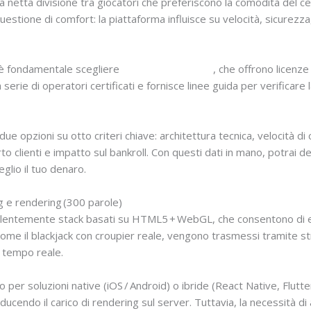
 netta divisione tra giocatori che preferiscono la comodità del cell
estione di comfort: la piattaforma influisce su velocità, sicurezza, b
, è fondamentale scegliere
Siti non AAMS sicuri
, che offrono licenze 
rie di operatori certificati e fornisce linee guida per verificare l
due opzioni su otto criteri chiave: architettura tecnica, velocità 
 clienti e impatto sul bankroll. Con questi dati in mano, potrai d
glio il tuo denaro.
ng e rendering (300 parole)
alentemente stack basati su HTML5 + WebGL, che consentono di e
, come il blackjack con croupier reale, vengono trasmessi tramite
n tempo reale.
so per soluzioni native (iOS / Android) o ibride (React Native, Fl
ducendo il carico di rendering sul server. Tuttavia, la necessità d