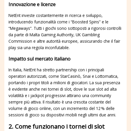
Innovazione e licenze
NetEnt investe costantemente in ricerca e sviluppo,
introducendo funzionalità come i “Boosted Spins” e le
“Megaways”. Tutti i giochi sono sottoposti a rigorosi controlli
da parte di Malta Gaming Authority, UK Gambling
Commission e altre autorità europee, assicurando che il fair
play sia una regola inconfutabile.
Impatto sul mercato italiano
In Italia, NetEnt ha stretto partnership con i principali
operatori autorizzati, come StarCasinò, Snai e Lottomatica,
portando i propri titoli a milioni di giocatori. La sua presenza
è evidente anche nei tornei di slot, dove le sue slot ad alta
volatilità e i jackpot progressivi attirano una community
sempre più attiva. Il risultato è una crescita costante del
volume di gioco online, con un incremento del 12 % delle
sessioni di gioco su dispositivi mobili negli ultimi due anni.
2. Come funzionano i tornei di slot