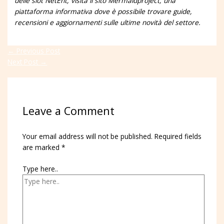
delle slot NetEnt, visita il sito Mermaidproject, una
piattaforma informativa dove è possibile trovare guide,
recensioni e aggiornamenti sulle ultime novità del settore.
←
Previous Post
Next Post
→
Leave a Comment
Your email address will not be published.
Required fields
are marked
*
Type here..