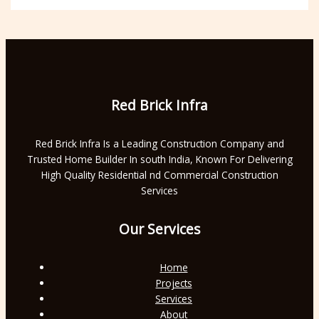
Red Brick Infra
Red Brick Infra Is a Leading Construction Company and
Trusted Home Builder In south India, Known For Delivering
High Quality Residential nd Commercial Construction
Services
Our Services
Home
Projects
Services
About