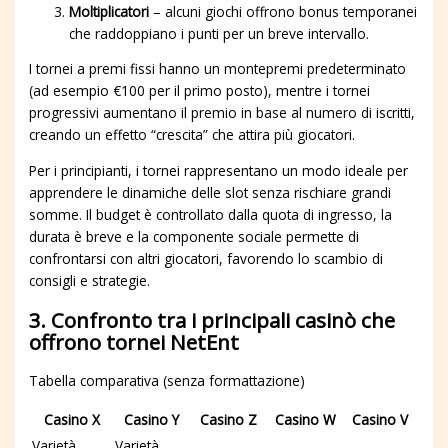
Moltiplicatori
– alcuni giochi offrono bonus temporanei
che raddoppiano i punti per un breve intervallo.
I tornei a premi fissi hanno un montepremi predeterminato
(ad esempio €100 per il primo posto), mentre i tornei
progressivi aumentano il premio in base al numero di iscritti,
creando un effetto “crescita” che attira più giocatori.
Per i principianti, i tornei rappresentano un modo ideale per
apprendere le dinamiche delle slot senza rischiare grandi
somme. Il budget è controllato dalla quota di ingresso, la
durata è breve e la componente sociale permette di
confrontarsi con altri giocatori, favorendo lo scambio di
consigli e strategie.
3. Confronto tra i principali casinò che
offrono tornei NetEnt
Tabella comparativa (senza formattazione)
Casino X
Casino Y
Casino Z
Casino W
Casino V
Varietà
Varietà