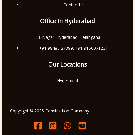
Contact Us
Office in Hyderabad
L.B. Nagar, Hyderabad, Telangana
+91 98485 27399, +91 9160071231
Our Locations
Hyderabad
Copyright © 2026 Construction Company