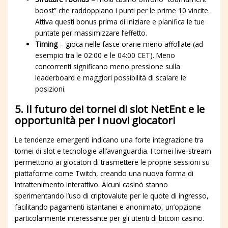
boost” che raddoppiano i punti per le prime 10 vincite.
Attiva questi bonus prima di iniziare e pianifica le tue
puntate per massimizzare l’effetto.
Timing
– gioca nelle fasce orarie meno affollate (ad
esempio tra le 02:00 e le 04:00 CET). Meno
concorrenti significano meno pressione sulla
leaderboard e maggiori possibilità di scalare le
posizioni.
5. Il futuro dei tornei di slot NetEnt e le
opportunità per i nuovi giocatori
Le tendenze emergenti indicano una forte integrazione tra
tornei di slot e tecnologie all’avanguardia. I tornei live‑stream
permettono ai giocatori di trasmettere le proprie sessioni su
piattaforme come Twitch, creando una nuova forma di
intrattenimento interattivo. Alcuni casinò stanno
sperimentando l’uso di criptovalute per le quote di ingresso,
facilitando pagamenti istantanei e anonimato, un’opzione
particolarmente interessante per gli utenti di bitcoin casino.