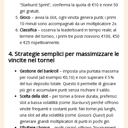
“Starburst Sprint”, conferma la quota di €10 e ricevi 50
giri gratuiti.
Gioco
– avvia la slot, ogni vincita genera punti; i primi
10 minuti sono accompagnati da un moltiplicatore 2x.
Classifica
– osserva la leaderboard in tempo reale; al
termine del torneo, i primi tre posti ricevono €100, €50
e €25 rispettivamente.
4. Strategie semplici per massimizzare le
vincite nei tornei
Gestione del bankroll
– imposta una puntata massima
per round (ad esempio €0,10) e non superare il 5 %
del tuo deposito totale. Questo ti permette di giocare
più giri e accumulare punti senza rischiare il saldo.
Scelta della slot
– per tornei a breve durata, preferisci
slot a bassa volatilità (come
Starburst
) perché offrono
vincite frequenti e costanti punti. Nei tornei più lunghi,
una slot ad alta volatilità (come
Gonzo’s Quest
) può
generare grandi moltiplicatori di punti in pochi giri.
Sfruttare i bonus
– molti casinò offrono “tournament