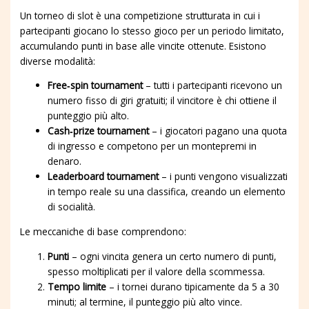
Un torneo di slot è una competizione strutturata in cui i
partecipanti giocano lo stesso gioco per un periodo limitato,
accumulando punti in base alle vincite ottenute. Esistono
diverse modalità:
Free‑spin tournament
– tutti i partecipanti ricevono un
numero fisso di giri gratuiti; il vincitore è chi ottiene il
punteggio più alto.
Cash‑prize tournament
– i giocatori pagano una quota
di ingresso e competono per un montepremi in
denaro.
Leaderboard tournament
– i punti vengono visualizzati
in tempo reale su una classifica, creando un elemento
di socialità.
Le meccaniche di base comprendono:
Punti
– ogni vincita genera un certo numero di punti,
spesso moltiplicati per il valore della scommessa.
Tempo limite
– i tornei durano tipicamente da 5 a 30
minuti; al termine, il punteggio più alto vince.