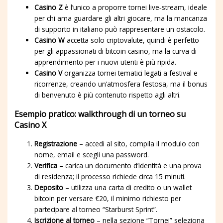
Casino Z
è l’unico a proporre tornei live‑stream, ideale
per chi ama guardare gli altri giocare, ma la mancanza
di supporto in italiano può rappresentare un ostacolo.
Casino W
accetta solo criptovalute, quindi è perfetto
per gli appassionati di bitcoin casino, ma la curva di
apprendimento per i nuovi utenti è più ripida.
Casino V
organizza tornei tematici legati a festival e
ricorrenze, creando un’atmosfera festosa, ma il bonus
di benvenuto è più contenuto rispetto agli altri.
Esempio pratico: walkthrough di un torneo su
Casino X
Registrazione
– accedi al sito, compila il modulo con
nome, email e scegli una password.
Verifica
– carica un documento d’identità e una prova
di residenza; il processo richiede circa 15 minuti.
Deposito
– utilizza una carta di credito o un wallet
bitcoin per versare €20, il minimo richiesto per
partecipare al torneo “Starburst Sprint”.
Iscrizione al torneo
– nella sezione “Tornei” seleziona