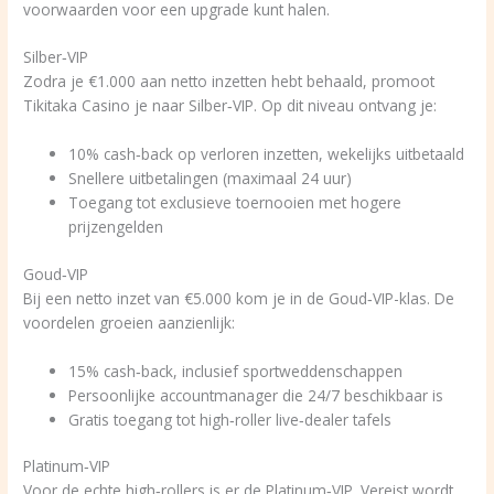
voorwaarden voor een upgrade kunt halen.
Silber‑VIP
Zodra je €1.000 aan netto inzetten hebt behaald, promoot
Tikitaka Casino je naar Silber‑VIP. Op dit niveau ontvang je:
10% cash‑back op verloren inzetten, wekelijks uitbetaald
Snellere uitbetalingen (maximaal 24 uur)
Toegang tot exclusieve toernooien met hogere
prijzengelden
Goud‑VIP
Bij een netto inzet van €5.000 kom je in de Goud‑VIP-klas. De
voordelen groeien aanzienlijk:
15% cash‑back, inclusief sportweddenschappen
Persoonlijke accountmanager die 24/7 beschikbaar is
Gratis toegang tot high‑roller live‑dealer tafels
Platinum‑VIP
Voor de echte high‑rollers is er de Platinum‑VIP. Vereist wordt