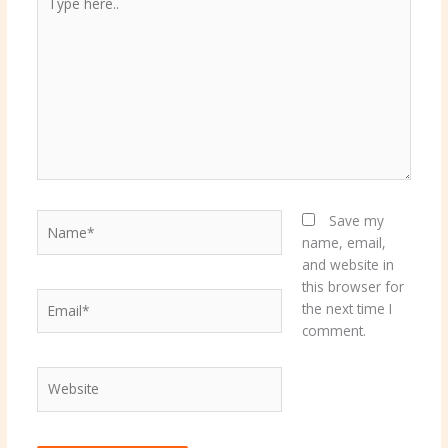
here..
Name*
Save my
name, email,
and website in
this browser for
Email*
the next time I
comment.
Website