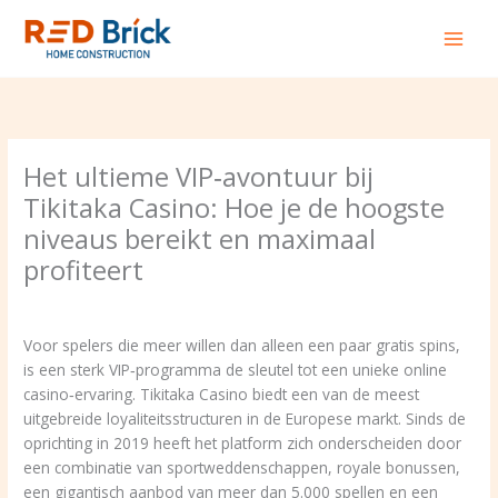
Skip
to
content
Het ultieme VIP‑avontuur bij
Tikitaka Casino: Hoe je de hoogste
niveaus bereikt en maximaal
profiteert
Leave a Comment
/
Uncategorized
/ By
redbrick
Voor spelers die meer willen dan alleen een paar gratis spins,
is een sterk VIP‑programma de sleutel tot een unieke online
casino‑ervaring. Tikitaka Casino biedt een van de meest
uitgebreide loyaliteitsstructuren in de Europese markt. Sinds de
oprichting in 2019 heeft het platform zich onderscheiden door
een combinatie van sportweddenschappen, royale bonussen,
een gigantisch aanbod van meer dan 5.000 spellen en een