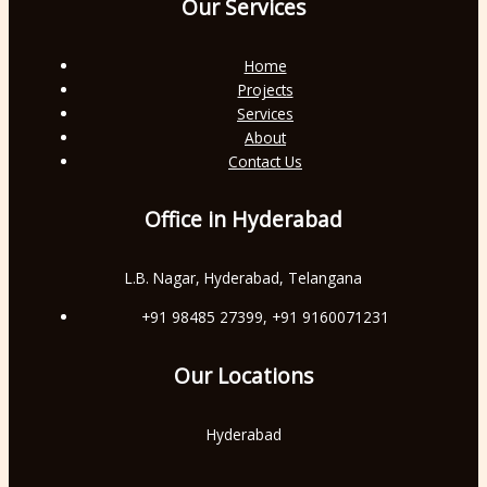
Our Services
Home
Projects
Services
About
Contact Us
Office in Hyderabad
L.B. Nagar, Hyderabad, Telangana
+91 98485 27399, +91 9160071231
Our Locations
Hyderabad