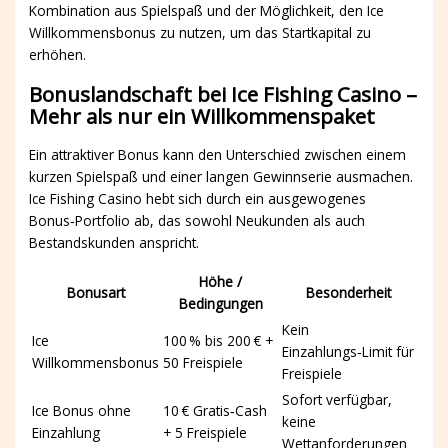
Kombination aus Spielspaß und der Möglichkeit, den Ice
Willkommensbonus zu nutzen, um das Startkapital zu
erhöhen.
Bonuslandschaft bei Ice Fishing Casino –
Mehr als nur ein Willkommenspaket
Ein attraktiver Bonus kann den Unterschied zwischen einem
kurzen Spielspaß und einer langen Gewinnserie ausmachen.
Ice Fishing Casino hebt sich durch ein ausgewogenes
Bonus‑Portfolio ab, das sowohl Neukunden als auch
Bestandskunden anspricht.
Höhe /
Bonusart
Besonderheit
Bedingungen
Kein
Ice
100 % bis 200 € +
Einzahlungs‑Limit für
Willkommensbonus
50 Freispiele
Freispiele
Sofort verfügbar,
Ice Bonus ohne
10 € Gratis‑Cash
keine
Einzahlung
+ 5 Freispiele
Wettanforderungen