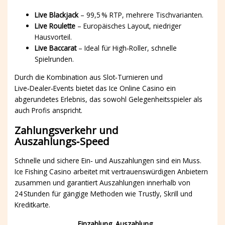
Live Blackjack
– 99,5 % RTP, mehrere Tischvarianten.
Live Roulette
– Europäisches Layout, niedriger
Hausvorteil.
Live Baccarat
– Ideal für High‑Roller, schnelle
Spielrunden.
Durch die Kombination aus Slot‑Turnieren und
Live‑Dealer‑Events bietet das Ice Online Casino ein
abgerundetes Erlebnis, das sowohl Gelegenheitsspieler als
auch Profis anspricht.
Zahlungsverkehr und
Auszahlungs‑Speed
Schnelle und sichere Ein‑ und Auszahlungen sind ein Muss.
Ice Fishing Casino arbeitet mit vertrauenswürdigen Anbietern
zusammen und garantiert Auszahlungen innerhalb von
24 Stunden für gängige Methoden wie Trustly, Skrill und
Kreditkarte.
Einzahlung
Auszahlung