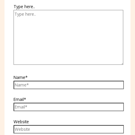
Type here..
Name*
Email*
Website