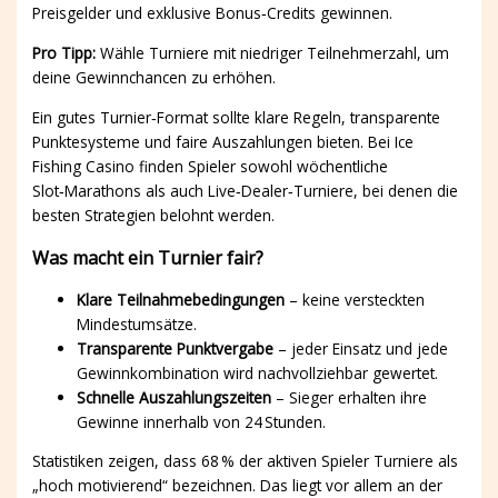
Preisgelder und exklusive Bonus‑Credits gewinnen.
Pro Tipp:
Wähle Turniere mit niedriger Teilnehmerzahl, um
deine Gewinnchancen zu erhöhen.
Ein gutes Turnier‑Format sollte klare Regeln, transparente
Punktesysteme und faire Auszahlungen bieten. Bei Ice
Fishing Casino finden Spieler sowohl wöchentliche
Slot‑Marathons als auch Live‑Dealer‑Turniere, bei denen die
besten Strategien belohnt werden.
Was macht ein Turnier fair?
Klare Teilnahmebedingungen
– keine versteckten
Mindestumsätze.
Transparente Punktvergabe
– jeder Einsatz und jede
Gewinnkombination wird nachvollziehbar gewertet.
Schnelle Auszahlungszeiten
– Sieger erhalten ihre
Gewinne innerhalb von 24 Stunden.
Statistiken zeigen, dass 68 % der aktiven Spieler Turniere als
„hoch motivierend“ bezeichnen. Das liegt vor allem an der