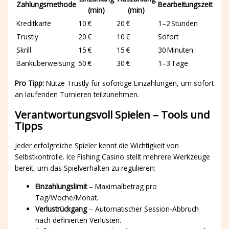
Zahlungsmethode
Bearbeitungszeit
(min)
(min)
Kreditkarte
10 €
20 €
1–2 Stunden
Trustly
20 €
10 €
Sofort
Skrill
15 €
15 €
30 Minuten
Banküberweisung
50 €
30 €
1–3 Tage
Pro Tipp:
Nutze Trustly für sofortige Einzahlungen, um sofort
an laufenden Turnieren teilzunehmen.
Verantwortungsvoll Spielen – Tools und
Tipps
Jeder erfolgreiche Spieler kennt die Wichtigkeit von
Selbstkontrolle. Ice Fishing Casino stellt mehrere Werkzeuge
bereit, um das Spielverhalten zu regulieren:
Einzahlungslimit
– Maximalbetrag pro
Tag/Woche/Monat.
Verlustrückgang
– Automatischer Session‑Abbruch
nach definierten Verlusten.