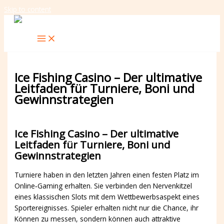
Skip to content
Ice Fishing Casino – Der ultimative
Leitfaden für Turniere, Boni und
Gewinnstrategien
Leave a Comment
/
Uncategorized
/ By
redbrick
Ice Fishing Casino – Der ultimative
Leitfaden für Turniere, Boni und
Gewinnstrategien
Turniere haben in den letzten Jahren einen festen Platz im
Online‑Gaming erhalten. Sie verbinden den Nervenkitzel
eines klassischen Slots mit dem Wettbewerbsaspekt eines
Sportereignisses. Spieler erhalten nicht nur die Chance, ihr
Können zu messen, sondern können auch attraktive