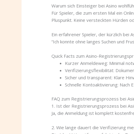
Warum sich Einsteiger bei Asino wohlfüh
Für Spieler, die zum ersten Mal ein Onl
Pluspunkt. Keine versteckten Hürden od
Ein erfahrener Spieler, der kürzlich bei A
“Ich konnte ohne langes Suchen und Frus
Quick Facts zum Asino-Registrierungsp
Kurzer Anmeldeweg: Minimal not
Verifizierungsflexibilität: Dokum
Sicher und transparent: Klare Hi
Schnelle Kontoaktivierung: Nach E
FAQ zum Registrierungsprozess bei As
1. Ist der Registrierungsprozess bei As
Ja, die Anmeldung ist komplett kostenfr
2. Wie lange dauert die Verifizierung m