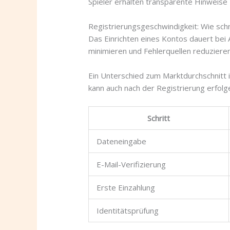
Spieler erhalten transparente Hinweise
Registrierungsgeschwindigkeit: Wie schne
Das Einrichten eines Kontos dauert bei 
minimieren und Fehlerquellen reduzieren
Ein Unterschied zum Marktdurchschnitt is
kann auch nach der Registrierung erfolg
Schritt
Dateneingabe
E-Mail-Verifizierung
Erste Einzahlung
Identitätsprüfung