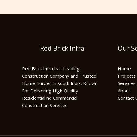
Red Brick Infra
Our Se
Red Brick Infra Is a Leading
Home
Construction Company and Trusted
Projects
Home Builder In south India, Known
Services
For Delivering High Quality
About
Residential nd Commercial
Contact 
Construction Services