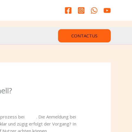
CONTACTUS
ell?
gsprozess bei
asino
. Die Anmeldung bei
 klar und zügig erfolgt der Vorgang? In
f Nutzer achten können.