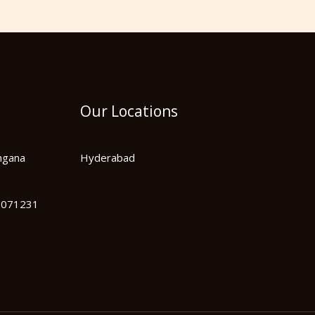
Our Locations
ngana
Hyderabad
0071231