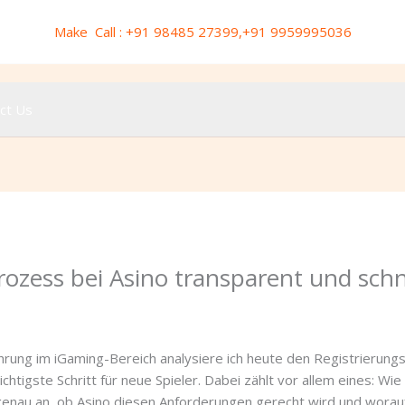
Make Call : +91 98485 27399,+91 9959995036
ct Us
rozess bei Asino transparent und schn
y
flint41616
ahrung im iGaming-Bereich analysiere ich heute den Registrierun
chtigste Schritt für neue Spieler. Dabei zählt vor allem eines: Wie
genau an, ob Asino diesen Anforderungen gerecht wird und worau