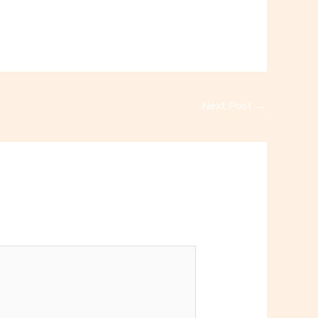
Next Post
→