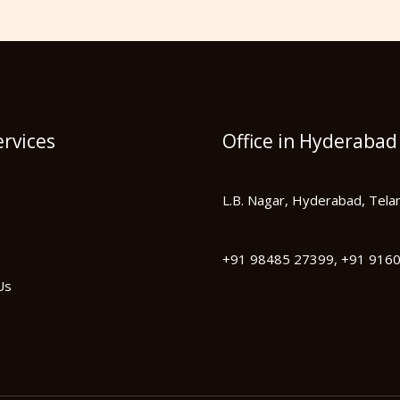
rvices
Office in Hyderabad
L.B. Nagar, Hyderabad, Tela
+91 98485 27399, +91 916
Us