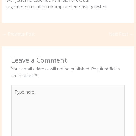
registrieren und den unkomplizierten Einstieg testen.
←
Previous Post
Next Post
→
Leave a Comment
Your email address will not be published.
Required fields
are marked
*
Type
here..