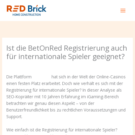
Skip
to
content
Ist die BetOnRed Registrierung auch
für internationale Spieler geeignet?
Leave a Comment
/
Uncategorized
/ By
flint41616
Die Plattform
betonred
hat sich in der Welt der Online-Casinos
einen festen Platz erarbeitet. Doch wie verhält es sich mit der
Registrierung für internationale Spieler? In dieser Analyse als
SEO-Kopräiter mit 10 Jahren Erfahrung im iGaming-Bereich
betrachten wir genau diesen Aspekt – von der
Benutzerfreundlichkeit bis zu rechtlichen Voraussetzungen und
Support.
Wie einfach ist die Registrierung für internationale Spieler?