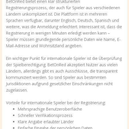
BetOnRed bietet einen klar strukturierten
Registrierungsprozess, der auch für Spieler aus verschiedenen
Ländern unkompliziert ist. Die Plattform ist in mehreren
Sprachen verfügbar, darunter Englisch, Deutsch, Spanisch und
weitere, was die Anmeldung erleichtert. Interessant ist, dass die
Registrierung in wenigen Minuten erledigt werden kann –
Spieler müssen grundlegende persönliche Daten wie Name, E-
Mail-Adresse und Wohnsitzland angeben.
Ein wichtiger Punkt für internationale Spieler ist die Überprüfung
der Spielberechtigung. BetOnRed akzeptiert Nutzer aus vielen
Ländern, allerdings gibt es auch Ausschlüsse, die transparent
kommuniziert werden. So sind Spieler aus bestimmten
Jurisdiktionen aufgrund gesetzlicher Einschränkungen nicht
zugelassen.
Vorteile für internationale Spieler bei der Registrierung:
Mehrsprachige Benutzeroberfläche
Schneller Verifikationsprozess
Klare Angabe erlaubter Länder
Einfache Eingabe der persönlichen Daten