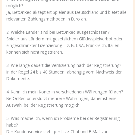
möglich?
Ja, BetOnRed akzeptiert Spieler aus Deutschland und bietet alle
relevanten Zahlungsmethoden in Euro an.
2. Welche Länder sind bei BetOnRed ausgeschlossen?
Spieler aus Ländern mit gesetzlichem Glücksspielverbot oder
eingeschränkter Lizenzierung – z. B. USA, Frankreich, Italien –
können sich nicht registrieren.
3. Wie lange dauert die Verifizierung nach der Registrierung?
In der Regel 24 bis 48 Stunden, abhängig vom Nachweis der
Dokumente.
4. Kann ich mein Konto in verschiedenen Währungen führen?
BetOnRed unterstützt mehrere Währungen, daher ist eine
Auswahl bei der Registrierung möglich.
5. Was mache ich, wenn ich Probleme bei der Registrierung
habe?
Der Kundenservice steht per Live-Chat und E-Mail zur