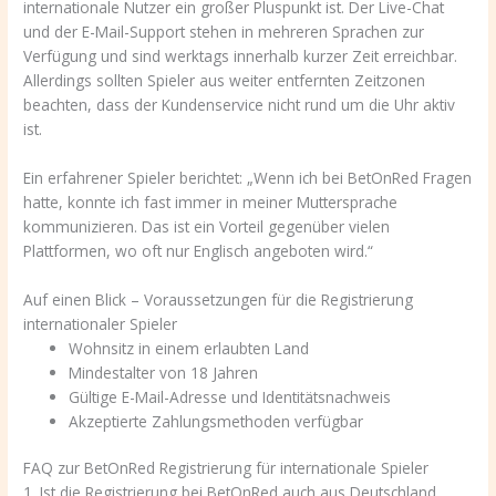
internationale Nutzer ein großer Pluspunkt ist. Der Live-Chat
und der E-Mail-Support stehen in mehreren Sprachen zur
Verfügung und sind werktags innerhalb kurzer Zeit erreichbar.
Allerdings sollten Spieler aus weiter entfernten Zeitzonen
beachten, dass der Kundenservice nicht rund um die Uhr aktiv
ist.
Ein erfahrener Spieler berichtet: „Wenn ich bei BetOnRed Fragen
hatte, konnte ich fast immer in meiner Muttersprache
kommunizieren. Das ist ein Vorteil gegenüber vielen
Plattformen, wo oft nur Englisch angeboten wird.“
Auf einen Blick – Voraussetzungen für die Registrierung
internationaler Spieler
Wohnsitz in einem erlaubten Land
Mindestalter von 18 Jahren
Gültige E-Mail-Adresse und Identitätsnachweis
Akzeptierte Zahlungsmethoden verfügbar
FAQ zur BetOnRed Registrierung für internationale Spieler
1. Ist die Registrierung bei BetOnRed auch aus Deutschland