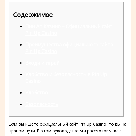
Содержимое
Пин Ап Казино – Официальный сайт
Pin Up Casino
Преимущества официального сайта
Pin Up Casino
Входи и играй
Удобство и безопасность в Pin Up
Casino
Удобство
Безопасность
Если вы ищете официальный сайт Pin Up Casino, то вы на
правом пути. В этом руководстве мы рассмотрим, как