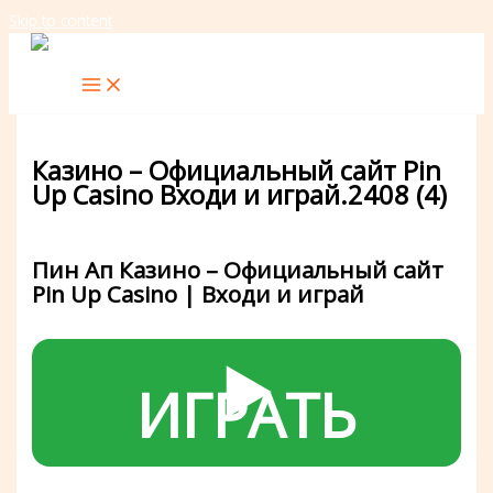
Skip to content
Казино – Официальный сайт Pin
Up Casino Входи и играй.2408 (4)
/
Uncategorized
/ By
flint41616
Пин Ап Казино – Официальный сайт
Pin Up Casino | Входи и играй
▶️
ИГРАТЬ