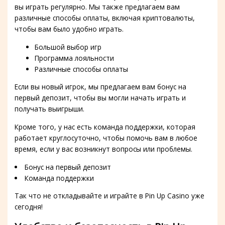
вы играть регулярно. Мы также предлагаем вам
различные способы оплаты, включая криптовалюты,
чтобы вам было удобно играть.
Большой выбор игр
Программа лояльности
Различные способы оплаты
Если вы новый игрок, мы предлагаем вам бонус на
первый депозит, чтобы вы могли начать играть и
получать выигрыши.
Кроме того, у нас есть команда поддержки, которая
работает круглосуточно, чтобы помочь вам в любое
время, если у вас возникнут вопросы или проблемы.
Бонус на первый депозит
Команда поддержки
Так что не откладывайте и играйте в Pin Up Casino уже
сегодня!