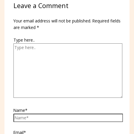
Leave a Comment
Your email address will not be published.
Required fields
are marked
*
Type here..
Name*
Email*