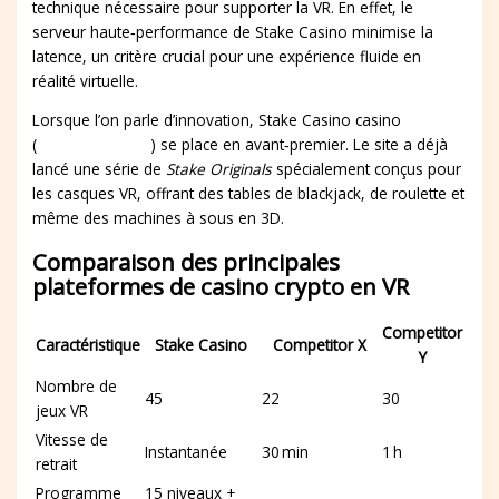
technique nécessaire pour supporter la VR. En effet, le
serveur haute‑performance de Stake Casino minimise la
latence, un critère crucial pour une expérience fluide en
réalité virtuelle.
Lorsque l’on parle d’innovation, Stake Casino casino
(
https://stakenl.fr
) se place en avant‑premier. Le site a déjà
lancé une série de
Stake Originals
spécialement conçus pour
les casques VR, offrant des tables de blackjack, de roulette et
même des machines à sous en 3D.
Comparaison des principales
plateformes de casino crypto en VR
Competitor
Caractéristique
Stake Casino
Competitor X
Y
Nombre de
45
22
30
jeux VR
Vitesse de
Instantanée
30 min
1 h
retrait
Programme
15 niveaux +