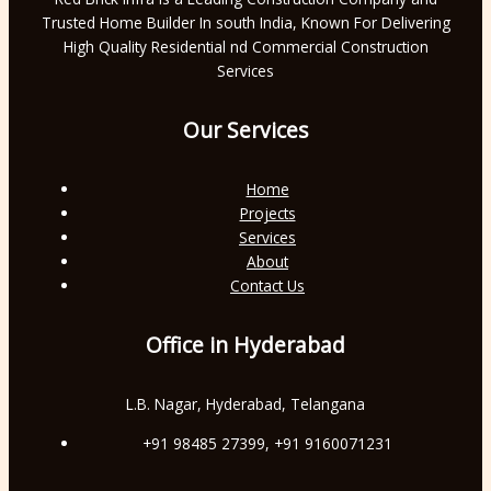
Trusted Home Builder In south India, Known For Delivering
High Quality Residential nd Commercial Construction
Services
Our Services
Home
Projects
Services
About
Contact Us
Office in Hyderabad
L.B. Nagar, Hyderabad, Telangana
+91 98485 27399, +91 9160071231