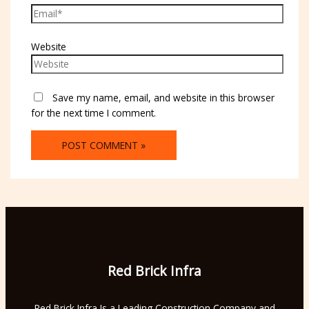
Website
Save my name, email, and website in this browser
for the next time I comment.
Red Brick Infra
Red Brick Infra Is a Leading Construction Company and