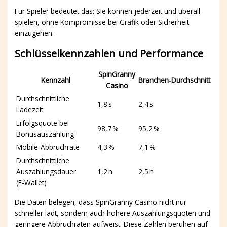
Für Spieler bedeutet das: Sie können jederzeit und überall
spielen, ohne Kompromisse bei Grafik oder Sicherheit
einzugehen.
Schlüsselkennzahlen und Performance
SpinGranny
Kennzahl
Branchen‑Durchschnitt
Casino
Durchschnittliche
1,8 s
2,4 s
Ladezeit
Erfolgsquote bei
98,7 %
95,2 %
Bonusauszahlung
Mobile‑Abbruchrate
4,3 %
7,1 %
Durchschnittliche
Auszahlungsdauer
1,2 h
2,5 h
(E‑Wallet)
Die Daten belegen, dass SpinGranny Casino nicht nur
schneller lädt, sondern auch höhere Auszahlungsquoten und
geringere Abbruchraten aufweist. Diese Zahlen beruhen auf