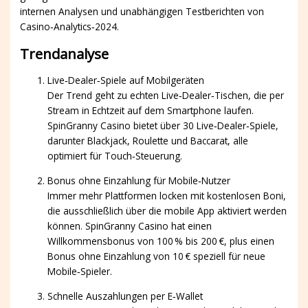
internen Analysen und unabhängigen Testberichten von
Casino‑Analytics‑2024.
Trendanalyse
Live‑Dealer‑Spiele auf Mobilgeräten
Der Trend geht zu echten Live‑Dealer‑Tischen, die per
Stream in Echtzeit auf dem Smartphone laufen.
SpinGranny Casino bietet über 30 Live‑Dealer‑Spiele,
darunter Blackjack, Roulette und Baccarat, alle
optimiert für Touch‑Steuerung.
Bonus ohne Einzahlung für Mobile‑Nutzer
Immer mehr Plattformen locken mit kostenlosen Boni,
die ausschließlich über die mobile App aktiviert werden
können. SpinGranny Casino hat einen
Willkommensbonus von 100 % bis 200 €, plus einen
Bonus ohne Einzahlung von 10 € speziell für neue
Mobile‑Spieler.
Schnelle Auszahlungen per E‑Wallet