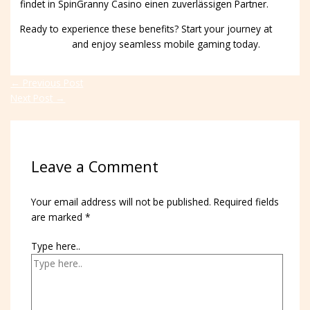
findet in SpinGranny Casino einen zuverlässigen Partner.
Ready to experience these benefits? Start your journey at
Spingranny
and enjoy seamless mobile gaming today.
←
Previous Post
Next Post
→
Leave a Comment
Your email address will not be published.
Required fields
are marked
*
Type here..