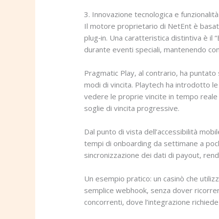
3. Innovazione tecnologica e funzionalit
Il motore proprietario di NetEnt è basa
plug‑in. Una caratteristica distintiva è
durante eventi speciali, mantenendo com
Pragmatic Play, al contrario, ha puntato
modi di vincita. Playtech ha introdotto l
vedere le proprie vincite in tempo reale
soglie di vincita progressive.
Dal punto di vista dell’accessibilità mobi
tempi di onboarding da settimane a pochi
sincronizzazione dei dati di payout, re
Un esempio pratico: un casinò che utiliz
semplice webhook, senza dover ricorrere
concorrenti, dove l’integrazione richiede