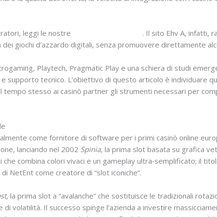
ratori, leggi le nostre
coinpoker recensioni
. Il sito Ehv A, infatti
a dei giochi d’azzardo digitali, senza promuovere direttamente al
icrogaming, Playtech, Pragmatic Play e una schiera di studi emerge
 e supporto tecnico. L’obiettivo di questo articolo è individuare qu
o al tempo stesso ai casinò partner gli strumenti necessari per c
le
lmente come fornitore di software per i primi casinò online europei
alone, lanciando nel 2002
Spinia
, la prima slot basata su grafica vet
lli che combina colori vivaci e un gameplay ultra‑semplificato; il t
e di NetEnt come creatore di “slot iconiche”.
st
, la prima slot a “avalanche” che sostituisce le tradizionali rota
di volatilità. Il successo spinge l’azienda a investire massicciame