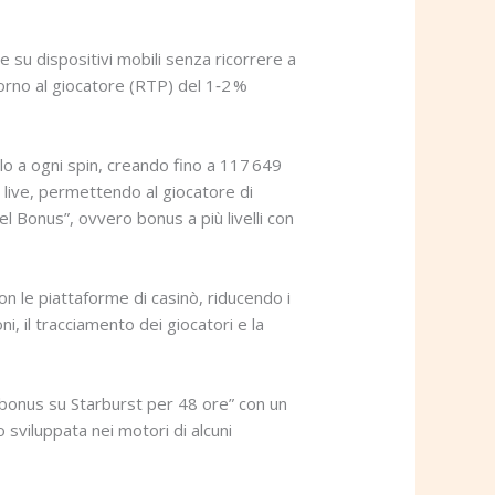
su dispositivi mobili senza ricorrere a
orno al giocatore (RTP) del 1‑2 %
lo a ogni spin, creando fino a 117 649
o live, permettendo al giocatore di
l Bonus”, ovvero bonus a più livelli con
con le piattaforme di casinò, riducendo i
, il tracciamento dei giocatori e la
 bonus su Starburst per 48 ore” con un
sviluppata nei motori di alcuni