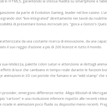
ponibili in HTML5, garantendo la stessa fluidità su smartphone e table
uisizione da parte di Evolution Gaming, leader nel live‑casino. L’
egrando slot “live‑integrated” direttamente nei tavoli da roulette o
ssibilità di presentare bonus incrociati (es. “gioca a Gonzo’s Quest 
aratterizzata da una costante ricerca di innovazione, da una capac
to il suo raggio d’azione a più di 200 licenze in tutto il mondo.
a sua nitidezza, palette colori saturi e attenzione ai dettagli animat
effetti di luce che cambiano in tempo reale durante le funzioni b
 animazioni in 3D con pistole che fumano e un “wild stamp” che si
ltri provider, emergono differenze nette.
Mega Moolah
di Microgam
 più “cartoon” e una risoluzione inferiore rispetto alle recenti rel
te ricade in animazioni poco fluide su dispositivi meno recenti. Pr