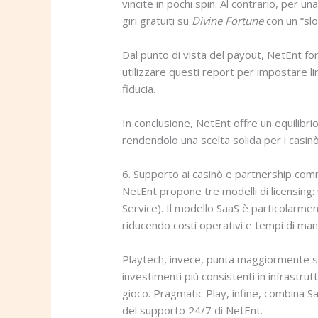
vincite in pochi spin. Al contrario, per u
giri gratuiti su
Divine Fortune
con un “slo
Dal punto di vista del payout, NetEnt for
utilizzare questi report per impostare li
fiducia.
In conclusione, NetEnt offre un equilibrio
rendendolo una scelta solida per i casinò 
6. Supporto ai casinò e partnership com
NetEnt propone tre modelli di licensing: 
Service). Il modello SaaS è particolarmen
riducendo costi operativi e tempi di ma
Playtech, invece, punta maggiormente su
investimenti più consistenti in infrastru
gioco. Pragmatic Play, infine, combina Sa
del supporto 24/7 di NetEnt.