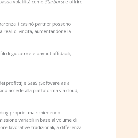
a bassa volatilità come
Starburst
e offrire
asparenza. I casinò partner possono
à reali di vincita, aumentandone la
li di giocatore e payout affidabili,
ei profitti) e SaaS (Software as a
sinò accede alla piattaforma via cloud,
nding proprio, ma richiedendo
issione variabili in base al volume di
re lavorative tradizionali, a differenza