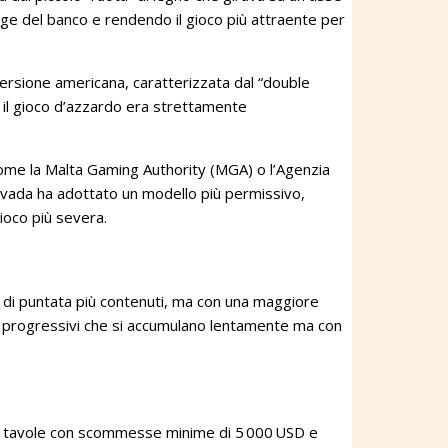
ntage del banco e rendendo il gioco più attraente per
a versione americana, caratterizzata dal “double
 il gioco d’azzardo era strettamente
tà come la Malta Gaming Authority (MGA) o l’Agenzia
evada ha adottato un modello più permissivo,
ioco più severa.
ti di puntata più contenuti, ma con una maggiore
ot progressivi che si accumulano lentamente ma con
pone tavole con scommesse minime di 5 000 USD e