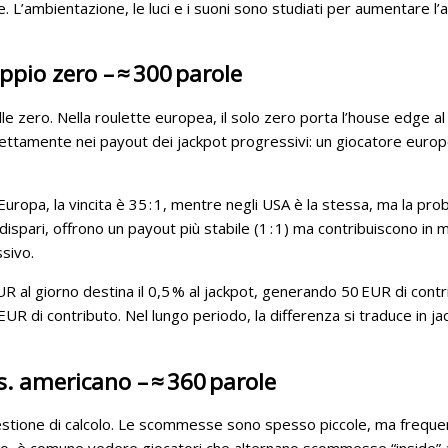
te. L’ambientazione, le luci e i suoni sono studiati per aumentare 
ppio zero – ≈ 300 parole
elle zero. Nella roulette europea, il solo zero porta l’house edge 
irettamente nei payout dei jackpot progressivi: un giocatore europ
pa, la vincita è 35 : 1, mentre negli USA è la stessa, ma la probab
ari, offrono un payout più stabile (1 : 1) ma contribuiscono in mi
sivo.
 al giorno destina il 0,5 % al jackpot, generando 50 EUR di contr
R di contributo. Nel lungo periodo, la differenza si traduce in ja
s. americano – ≈ 360 parole
estione di calcolo. Le scommesse sono spesso piccole, ma frequen