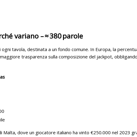
ché variano – ≈ 380 parole
 ogni tavola, destinata a un fondo comune. In Europa, la percentua
a maggiore trasparenza sulla composizione del jackpot, obbligando i
gas
00
ile
i Malta, dove un giocatore italiano ha vinto €250.000 nel 2023 gra