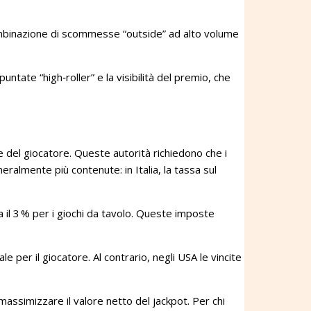
a combinazione di scommesse “outside” ad alto volume
untate “high‑roller” e la visibilità del premio, che
 del giocatore. Queste autorità richiedono che i
eralmente più contenute: in Italia, la tassa sul
a il 3 % per i giochi da tavolo. Queste imposte
le per il giocatore. Al contrario, negli USA le vincite
massimizzare il valore netto del jackpot. Per chi