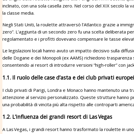
inclinato, con una sola casella zero. Nel corso del XIX secolo la 
la classe media.
Negli Stati Uniti, la roulette attraversò l’Atlantico grazie a immi
zero”. L’aggiunta di un secondo zero fu una scelta deliberata p
regolamentato e i profitti dovevano compensare le tasse eleva
Le legislazioni locali hanno avuto un impatto decisivo sulla diffu
delle Dogane e dei Monopoli (ex AAMS) richiedono trasparenza su
consentendo ai resort di introdurre versioni “high‑roller” con ja
1.1. Il ruolo delle case d’asta e dei club privati europe
I club privati di Parigi, Londra e Monaco hanno mantenuto una tra
attenzione al servizio personalizzato. Queste strutture hanno pr
una probabilità di vincita più alta rispetto alle controparti americ
1.2. L’influenza dei grandi resort di Las Vegas
A Las Vegas, i grandi resort hanno trasformato la roulette in u