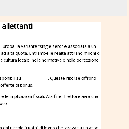
allettanti
 Europa, la variante “single zero” è associata a un
ad alta quota. Entrambe le realtà attirano milioni di
a cultura locale, nella normativa e nella percezione
sponibili su
siti non aams
. Queste risorse offrono
 offerte di bonus.
le implicazioni fiscali. Alla fine, il lettore avrà una
ioco.
va dal piccolo “ruota” di legno che girava su un asse