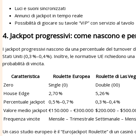
Luci e suoni sincronizzati
Annunci di jackpot in tempo reale
Possibilità di giocare su tavole “VIP” con servizio al tavolo
4. Jackpot progressivi: come nascono e per
I jackpot progressivi nascono da una percentuale del turnover di
Stati Uniti (0,3 %–0,4 %). Inoltre, le normative UE richiedono un
probabilità di vincita.
Caratteristica
Roulette Europea
Roulette di Las Ve
Zero
Single (0)
Double (00)
House Edge
2,70 %
5,26 %
Percentuale jackpot
0,5 %–0,7 %
0,3 %–0,4 %
Valore medio jackpot
€150.000 – €300.000
$200.000 – $500.0
Frequenza vincite
Mensile – Trimestrale
Settimanale – Mens
Un caso studio europeo è il “EuroJackpot Roulette” di un casinò d