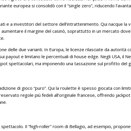
variante europea si consolidò con il “single zero”, riducendo l’ava
grati e a investitori del settore dell’intrattenimento. Qui nacque l
er aumentare il margine del casinò, soprattutto in un mercato dove
te.
sione delle due varianti. In Europa, le licenze rilasciate da autori
i payout e limitano le percentuali di house edge. Negli USA, il N
ckpot spettacolari, ma imponendo una tassazione sul profitto del g
i
dizione di gioco “puro”. Qui la roulette è spesso giocata con limi
eservato regole più fedeli all’originale francese, offrendo jackp
ane.
no spettacolo. Il “high‑roller” room di Bellagio, ad esempio, pro