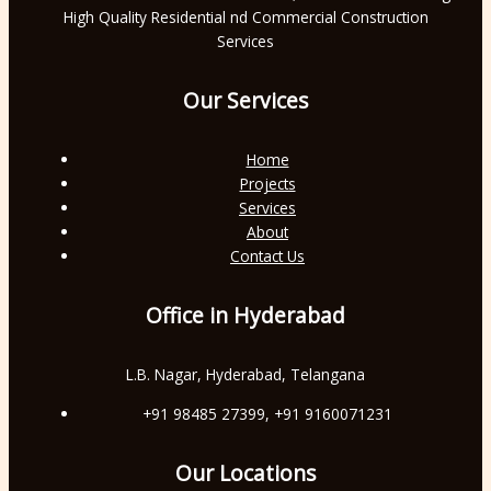
High Quality Residential nd Commercial Construction
Services
Our Services
Home
Projects
Services
About
Contact Us
Office in Hyderabad
L.B. Nagar, Hyderabad, Telangana
+91 98485 27399, +91 9160071231
Our Locations