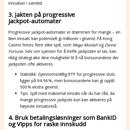
innsatser i sanntid.
3. Jakten på progressive
jackpot‑automater
Progressive jackpot‑automater er drømmen for mange – en
liten innsats kan potensielt gi millioner i gevinst. På Kong
Casino finnes flere slike spill, som
Mega Moolah
og
Divine
Fortune
. Selv om sjansen for å treffe jackpoten er lav, kan
riktig strategi øke dine muligheter til å nå bonusrundene der
jackpoten ofte aktiveres.
Statistikk: Gjennomsnittlig RTP for progressive slots
ligger på 94‑96 %, men bonusrundene kan gi opptil
500 % ekstra gevinst.
Tips: Spill med maksimal innsats når du har råd, da
mange progressive jackpots kun kan aktiveres på
høyeste innsatsnivå.
4. Bruk betalingsløsninger som BankID
og Vipps for raske innskudd