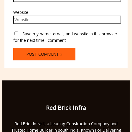
Website
Save my name, email, and website in this browser
for the next time I comment.
Red Brick Infra
Red Brick Infra Is a Leading Construction Company and
Trusted Home Builder In south India, Known For Delivering