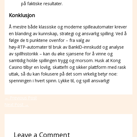
på faktiske resultater.
Konklusjon
Å mestre både klassiske og moderne spilleautomater krever
en blanding av kunnskap, strategi og ansvarlig spilling. Ved å
følge de ti punktene ovenfor – fra valg av
høy‑RTP‑automater til bruk av BankID‑innskudd og analyse
av spillhistorikk – kan du øke sjansene for å vinne og
samtidig holde spillingen trygg og morsom. Husk at Kong
Casino tilbyr en lovlig, skattefri og sikker plattform med rask
uttak, så du kan fokusere på det som virkelig betyr noe:
spenningen i hvert spinn. Lykke til, og spill ansvarlig!
←
Previous Post
Next Post
→
Leave a Comment