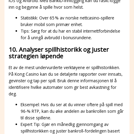
iOS og Android. Med BankID‑innlogging kan du raskt logge
inn og begynne å spille hvor som helst.
Statistikk: Over 65 % av norske nettcasino‑spillere
bruker mobil som primær enhet.
Tips: Sørg for at du har en stabil internettforbindelse
for å unngå avbrudd i bonusrundene.
10. Analyser spillhistorikk og juster
strategien løpende
Et av de mest undervurderte verktøyene er spillhistorikken.
På Kong Casino kan du se detaljerte rapporter over innsats,
gevinster og tap per spill. Bruk denne informasjonen til å
identifisere hvilke automater som gir best avkastning for
deg.
Eksempel: Hvis du ser at du vinner oftere på spill med
96‑% RTP, kan du øke andelen av bankrollen som går
til disse spillene.
Expert Tip: Gjør en månedlig gjennomgang av
spillhistorikken og juster bankroll‑fordelingen basert