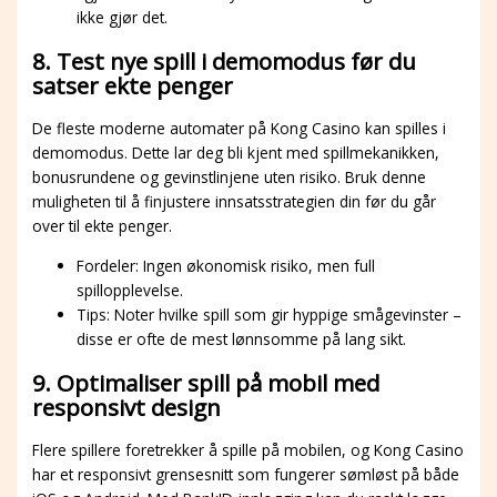
ikke gjør det.
8. Test nye spill i demomodus før du
satser ekte penger
De fleste moderne automater på Kong Casino kan spilles i
demomodus. Dette lar deg bli kjent med spillmekanikken,
bonusrundene og gevinstlinjene uten risiko. Bruk denne
muligheten til å finjustere innsatsstrategien din før du går
over til ekte penger.
Fordeler: Ingen økonomisk risiko, men full
spillopplevelse.
Tips: Noter hvilke spill som gir hyppige smågevinster –
disse er ofte de mest lønnsomme på lang sikt.
9. Optimaliser spill på mobil med
responsivt design
Flere spillere foretrekker å spille på mobilen, og Kong Casino
har et responsivt grensesnitt som fungerer sømløst på både