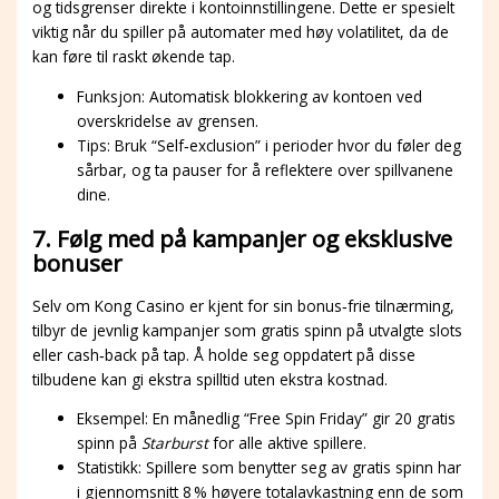
og tidsgrenser direkte i kontoinnstillingene. Dette er spesielt
viktig når du spiller på automater med høy volatilitet, da de
kan føre til raskt økende tap.
Funksjon: Automatisk blokkering av kontoen ved
overskridelse av grensen.
Tips: Bruk “Self‑exclusion” i perioder hvor du føler deg
sårbar, og ta pauser for å reflektere over spillvanene
dine.
7. Følg med på kampanjer og eksklusive
bonuser
Selv om Kong Casino er kjent for sin bonus‑frie tilnærming,
tilbyr de jevnlig kampanjer som gratis spinn på utvalgte slots
eller cash‑back på tap. Å holde seg oppdatert på disse
tilbudene kan gi ekstra spilltid uten ekstra kostnad.
Eksempel: En månedlig “Free Spin Friday” gir 20 gratis
spinn på
Starburst
for alle aktive spillere.
Statistikk: Spillere som benytter seg av gratis spinn har
i gjennomsnitt 8 % høyere totalavkastning enn de som