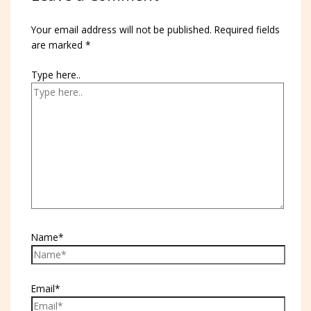
Your email address will not be published.
Required fields
are marked
*
Type here..
Name*
Email*