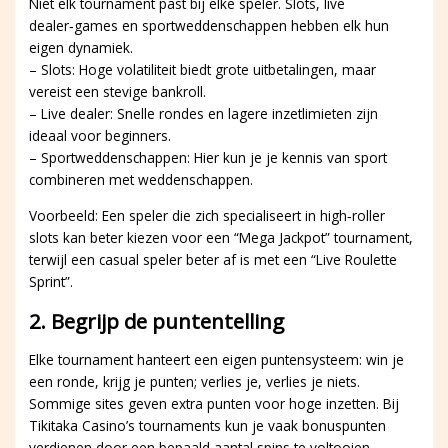
Niet elk tournament past bij elke speler. Slots, live
dealer‑games en sportweddenschappen hebben elk hun
eigen dynamiek.
– Slots: Hoge volatiliteit biedt grote uitbetalingen, maar
vereist een stevige bankroll.
– Live dealer: Snelle rondes en lagere inzetlimieten zijn
ideaal voor beginners.
– Sportweddenschappen: Hier kun je je kennis van sport
combineren met weddenschappen.
Voorbeeld: Een speler die zich specialiseert in high‑roller
slots kan beter kiezen voor een “Mega Jackpot” tournament,
terwijl een casual speler beter af is met een “Live Roulette
Sprint”.
2. Begrijp de puntentelling
Elke tournament hanteert een eigen puntensysteem: win je
een ronde, krijg je punten; verlies je, verlies je niets.
Sommige sites geven extra punten voor hoge inzetten. Bij
Tikitaka Casino’s tournaments kun je vaak bonuspunten
verdienen door een bepaald aantal spins te voltooien.