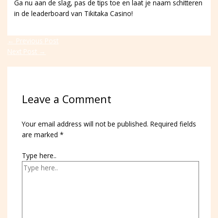
Ga nu aan de slag, pas de tips toe en laat je naam schitteren
in de leaderboard van Tikitaka Casino!
←
Previous Post
Next Post
→
Leave a Comment
Your email address will not be published.
Required fields
are marked
*
Type here..