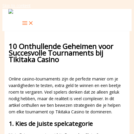
Skip to content
10 Onthullende Geheimen voor
Succesvolle Tournaments bij
Tikitaka Casino
Leave a Comment
/
Uncategorized
/ By
redbrick
Online casino‑tournaments zijn de perfecte manier om je
vaardigheden te testen, extra geld te winnen en een beetje
roem te vergaren. Veel spelers denken dat ze alleen geluk
nodig hebben, maar de realiteit is veel complexer. In dit
artikel onthullen we tien bewezen strategieën die je helpen
om elke tournament op Tikitaka Casino te domineren.
1. Kies de juiste spelcategorie