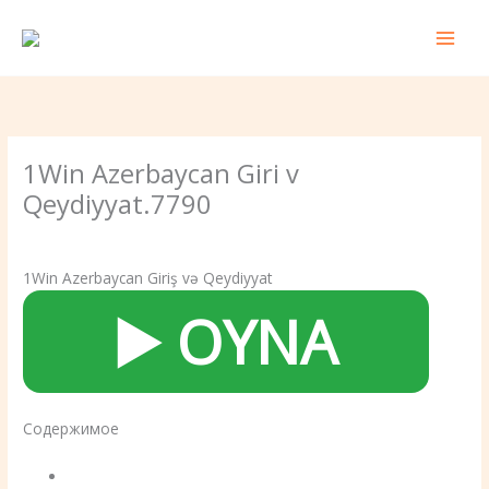
Skip
to
content
1Win Azerbaycan Giri v
Qeydiyyat.7790
Leave a Comment
/
Blog
/ By
flint41616
1Win Azerbaycan Giriş və Qeydiyyat
▶️ OYNA
Содержимое
Qeydiyyat Prosesi