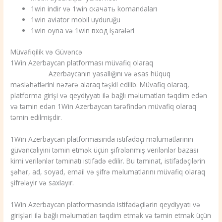
1win indir və 1win скачать komandaları
1win aviator mobil uyduruğu
1win oyna və 1win вход işarələri
Müvafiqilik və Güvəncə
1Win Azerbaycan platforması müvafiq olaraq
1win giriş
azerbaycan
Azerbaycanın yasallığını və əsas hüquq
məsləhətlərini nəzərə alaraq təşkil edilib. Müvafiq olaraq,
platforma girişi və qeydiyyatı ilə bağlı məlumatları təqdim edən
və təmin edən 1Win Azerbaycan tərəfindən müvafiq olaraq
təmin edilmişdir.
1Win Azerbaycan platformasında istifadəçi məlumatlarının
güvəncəliyini təmin etmək üçün şifrələnmiş verilənlər bazası
kimi verilənlər təminatı istifadə edilir. Bu təminat, istifadəçilərin
şəhər, ad, soyad, email və şifrə məlumatlarını müvafiq olaraq
şifrələyir və saxlayır.
1Win Azerbaycan platformasında istifadəçilərin qeydiyyatı və
girişləri ilə bağlı məlumatları təqdim etmək və təmin etmək üçün