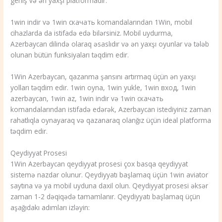
geniş və ən yaxşı platformadır.
1win indir və 1win скачать komandalarından 1Win, mobil
cihazlarda da istifadə edə bilərsiniz. Mobil uydurma,
Azerbaycan dilində olaraq əsaslıdır və ən yaxşı oyunlar və tələb
olunan bütün funksiyaları təqdim edir.
1Win Azerbaycan, qazanma şansını artırmaq üçün ən yaxşı
yolları təqdim edir. 1win oyna, 1win yukle, 1win вход, 1win
azerbaycan, 1win az, 1win indir və 1win скачать
komandalarından istifadə edərək, Azerbaycan istediyiniz zaman
rahatlıqla oynayaraq və qazanaraq olanğız üçün ideal platforma
təqdim edir.
Qeydiyyat Prosesi
1Win Azerbaycan qeydiyyat prosesi çox basqa qeydiyyat
sistemə nazdar olunur. Qeydiyyatı başlamaq üçün 1win aviator
saytına və ya mobil uyduna daxil olun. Qeydiyyat prosesi əksər
zaman 1-2 dəqiqədə tamamlanır. Qeydiyyatı başlamaq üçün
aşağıdakı adımları izləyin: