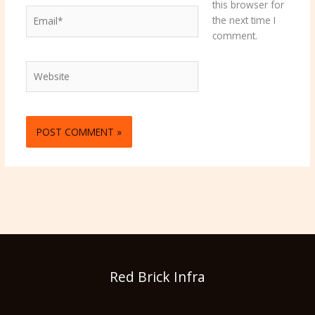
this browser for
Email*
the next time I
comment.
Website
Red Brick Infra