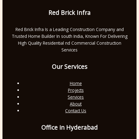
Red Brick Infra
Red Brick Infra Is a Leading Construction Company and
Trusted Home Builder In south India, Known For Delivering
High Quality Residential nd Commercial Construction
Services
Our Services
Home
Projects
Services
About
Contact Us
Office in Hyderabad