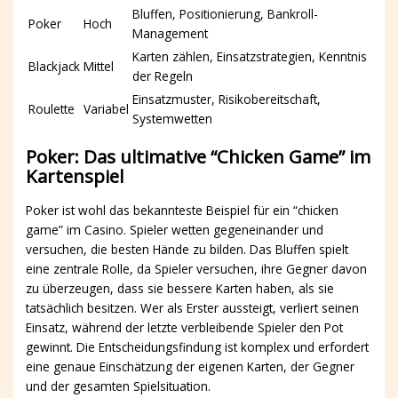
Bluffen, Positionierung, Bankroll-
Poker
Hoch
Management
Karten zählen, Einsatzstrategien, Kenntnis
Blackjack
Mittel
der Regeln
Einsatzmuster, Risikobereitschaft,
Roulette
Variabel
Systemwetten
Poker: Das ultimative “Chicken Game” im
Kartenspiel
Poker ist wohl das bekannteste Beispiel für ein “chicken
game” im Casino. Spieler wetten gegeneinander und
versuchen, die besten Hände zu bilden. Das Bluffen spielt
eine zentrale Rolle, da Spieler versuchen, ihre Gegner davon
zu überzeugen, dass sie bessere Karten haben, als sie
tatsächlich besitzen. Wer als Erster aussteigt, verliert seinen
Einsatz, während der letzte verbleibende Spieler den Pot
gewinnt. Die Entscheidungsfindung ist komplex und erfordert
eine genaue Einschätzung der eigenen Karten, der Gegner
und der gesamten Spielsituation.