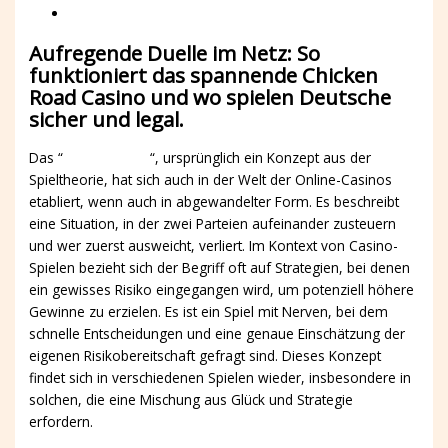
Sichere und legale Online-Casinos für deutsche Spieler
Aufregende Duelle im Netz: So
funktioniert das spannende Chicken
Road Casino und wo spielen Deutsche
sicher und legal.
Das “
chicken game
“, ursprünglich ein Konzept aus der
Spieltheorie, hat sich auch in der Welt der Online-Casinos
etabliert, wenn auch in abgewandelter Form. Es beschreibt
eine Situation, in der zwei Parteien aufeinander zusteuern
und wer zuerst ausweicht, verliert. Im Kontext von Casino-
Spielen bezieht sich der Begriff oft auf Strategien, bei denen
ein gewisses Risiko eingegangen wird, um potenziell höhere
Gewinne zu erzielen. Es ist ein Spiel mit Nerven, bei dem
schnelle Entscheidungen und eine genaue Einschätzung der
eigenen Risikobereitschaft gefragt sind. Dieses Konzept
findet sich in verschiedenen Spielen wieder, insbesondere in
solchen, die eine Mischung aus Glück und Strategie
erfordern.