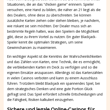
Situationen, die an das “chicken game” erinnern. Spieler
versuchen, eine Hand zu bilden, die näher an 21 liegt als die
des Dealers, ohne diese zu überschreiten. Sie können
zusätzliche Karten ziehen oder stehen bleiben, je nachdem,
wie riskant sie sein möchten. Der Dealer muss sich an
bestimmte Regeln halten, was den Spielern die Möglichkeit
gibt, diese zu ihrem Vorteil zu nutzen. Ein guter Blackjack-
Spieler kennt die optimalen Strategien, um seine
Gewinnchancen zu maximieren.
Ein wichtiger Aspekt ist die Kenntnis der Wahrscheinlichkeiten
und das Zählen von Karten, eine Technik, die es ermöglicht,
die verbleibenden Karten im Deck zu verfolgen und so die
eigenen Einsätze anzupassen. Allerdings ist das Kartenzählen
in vielen Casinos verboten und kann zu einem Ausschluss
führen. Trotzdem bleibt Blackjack ein spannendes Spiel, bei
dem strategisches Denken und eine gute Portion Glück
gefragt sind. Das Spiel erfordert schnelle Entscheidungen und
die Fähigkeit, Risiken kalkuliert einzugehen.
Sichere und legale Online-Casinos für