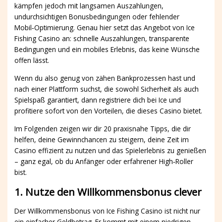
kämpfen jedoch mit langsamen Auszahlungen,
undurchsichtigen Bonusbedingungen oder fehlender
Mobil‑Optimierung. Genau hier setzt das Angebot von Ice
Fishing Casino an: schnelle Auszahlungen, transparente
Bedingungen und ein mobiles Erlebnis, das keine Wünsche
offen lässt.
Wenn du also genug von zähen Bankprozessen hast und
nach einer Plattform suchst, die sowohl Sicherheit als auch
Spielspaß garantiert, dann registriere dich bei Ice und
profitiere sofort von den Vorteilen, die dieses Casino bietet.
Im Folgenden zeigen wir dir 20 praxisnahe Tipps, die dir
helfen, deine Gewinnchancen zu steigern, deine Zeit im
Casino effizient zu nutzen und das Spielerlebnis zu genießen
– ganz egal, ob du Anfänger oder erfahrener High‑Roller
bist.
1. Nutze den Willkommensbonus clever
Der Willkommensbonus von Ice Fishing Casino ist nicht nur
ein einfacher Geldbetrag. Er kommt mit einem niedrigen