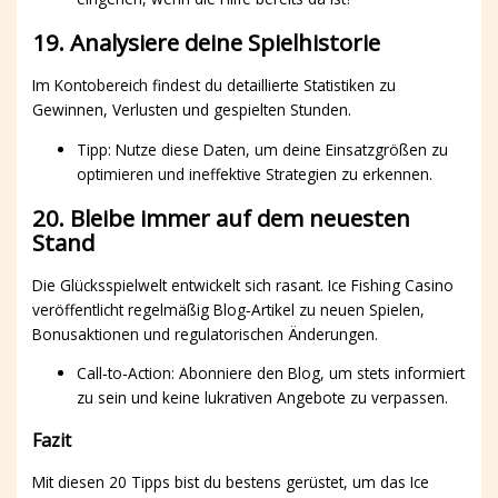
19. Analysiere deine Spielhistorie
Im Kontobereich findest du detaillierte Statistiken zu
Gewinnen, Verlusten und gespielten Stunden.
Tipp: Nutze diese Daten, um deine Einsatzgrößen zu
optimieren und ineffektive Strategien zu erkennen.
20. Bleibe immer auf dem neuesten
Stand
Die Glücksspielwelt entwickelt sich rasant. Ice Fishing Casino
veröffentlicht regelmäßig Blog‑Artikel zu neuen Spielen,
Bonusaktionen und regulatorischen Änderungen.
Call‑to‑Action: Abonniere den Blog, um stets informiert
zu sein und keine lukrativen Angebote zu verpassen.
Fazit
Mit diesen 20 Tipps bist du bestens gerüstet, um das Ice