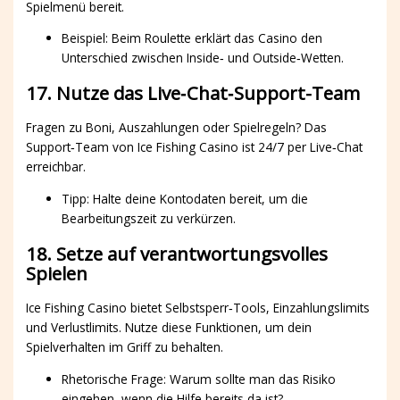
Spielmenü bereit.
Beispiel: Beim Roulette erklärt das Casino den
Unterschied zwischen Inside‑ und Outside‑Wetten.
17. Nutze das Live‑Chat‑Support-Team
Fragen zu Boni, Auszahlungen oder Spielregeln? Das
Support‑Team von Ice Fishing Casino ist 24/7 per Live‑Chat
erreichbar.
Tipp: Halte deine Kontodaten bereit, um die
Bearbeitungszeit zu verkürzen.
18. Setze auf verantwortungsvolles
Spielen
Ice Fishing Casino bietet Selbstsperr‑Tools, Einzahlungslimits
und Verlustlimits. Nutze diese Funktionen, um dein
Spielverhalten im Griff zu behalten.
Rhetorische Frage: Warum sollte man das Risiko
eingehen, wenn die Hilfe bereits da ist?