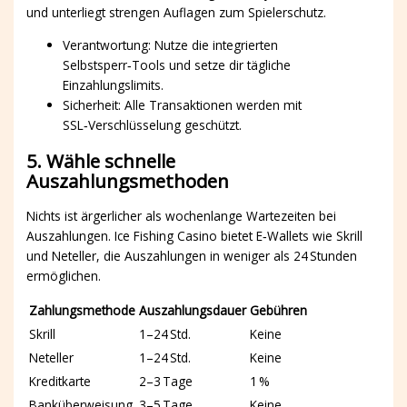
und unterliegt strengen Auflagen zum Spielerschutz.
Verantwortung: Nutze die integrierten
Selbstsperr‑Tools und setze dir tägliche
Einzahlungslimits.
Sicherheit: Alle Transaktionen werden mit
SSL‑Verschlüsselung geschützt.
5. Wähle schnelle
Auszahlungsmethoden
Nichts ist ärgerlicher als wochenlange Wartezeiten bei
Auszahlungen. Ice Fishing Casino bietet E‑Wallets wie Skrill
und Neteller, die Auszahlungen in weniger als 24 Stunden
ermöglichen.
Zahlungsmethode
Auszahlungsdauer
Gebühren
Skrill
1–24 Std.
Keine
Neteller
1–24 Std.
Keine
Kreditkarte
2–3 Tage
1 %
Banküberweisung
3–5 Tage
Keine