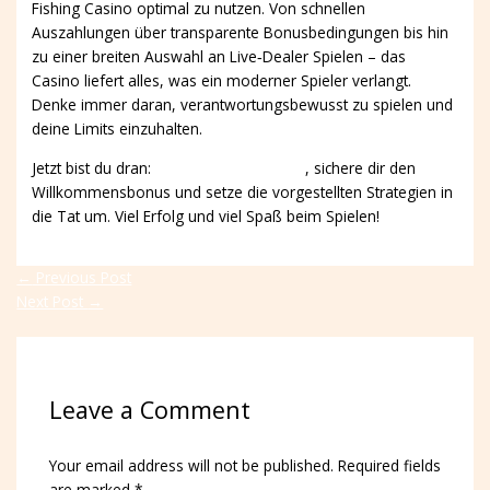
Fishing Casino optimal zu nutzen. Von schnellen
Auszahlungen über transparente Bonusbedingungen bis hin
zu einer breiten Auswahl an Live‑Dealer Spielen – das
Casino liefert alles, was ein moderner Spieler verlangt.
Denke immer daran, verantwortungsbewusst zu spielen und
deine Limits einzuhalten.
Jetzt bist du dran:
registriere dich bei Ice
, sichere dir den
Willkommensbonus und setze die vorgestellten Strategien in
die Tat um. Viel Erfolg und viel Spaß beim Spielen!
←
Previous Post
Next Post
→
Leave a Comment
Your email address will not be published.
Required fields
are marked
*