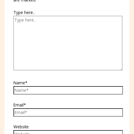
Type here..
Name*
Email*
Website