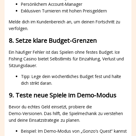
Persönlichem Account‑Manager
Exklusiven Turnieren mit hohen Preisgeldern
Melde dich im Kundenbereich an, um deinen Fortschritt zu
verfolgen.
8. Setze klare Budget‑Grenzen
Ein häufiger Fehler ist das Spielen ohne festes Budget. Ice
Fishing Casino bietet Selbstlimits für Einzahlung, Verlust und
Sitzungsdauer.
Tipp: Lege dein wöchentliches Budget fest und halte
dich strikt daran.
9. Teste neue Spiele im Demo‑Modus
Bevor du echtes Geld einsetzt, probiere die
Demo‑Versionen. Das hilft, die Spielmechanik zu verstehen
und deine Einsatzstrategie zu planen.
Beispiel: Im Demo‑Modus von „Gonzo’s Quest“ kannst