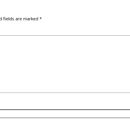
d fields are marked
*