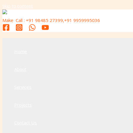
Skip to content
Make Call : +91 98485 27399,+91 9959995036
Home
About
Services
Projects
Contact Us