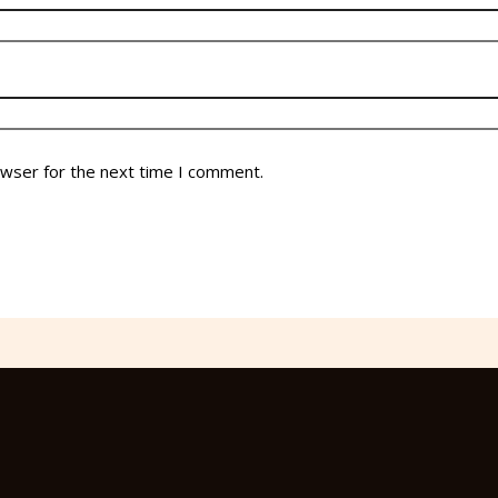
owser for the next time I comment.