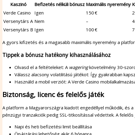
Kaszinó
Befizetés nélküli bónusz
Maximális nyeremény
K
Verde Casino
Igen
150 €
2
Versenytárs A
Nem
–
4
Versenytárs B
Igen
100 €
7
A gyors kifizetés és a magasabb maximális nyeremény a platfor
Tippek a bónusz hatékony kihasználásához
Olvasd el a feltételeket: A
wagering
követelmény 30‑szoros
Válassz alacsony volatilitású játékot: Így gyakrabban kap
Használd a mobil verziót: A Verde Casino mobilalkalmazása
Biztonság, licenc és felelős játék
A platform a Magyarországra kiadott engedéllyel működik, és a S
pénzügyi tranzakciók pedig SSL‑titkosítással védettek. A felelő
Napi és heti befizetési limit beállítása
Ön‑kizárási lehetőség akár 6 hónapra