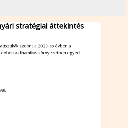
ári stratégiai áttekintés
atisztikák szerint a 2023‑as évben a
ebben a dinamikus környezetben egyedi
al.