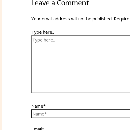
Leave a Comment
Your email address will not be published.
Require
Type here..
Name*
Email*