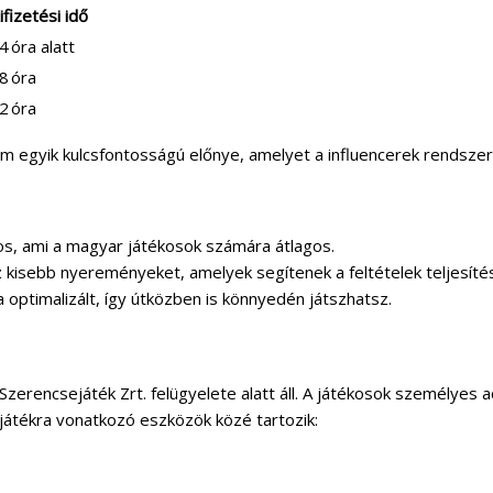
ifizetési idő
4 óra alatt
8 óra
2 óra
m egyik kulcsfontosságú előnye, amelyet a influencerek rendszer
, ami a magyar játékosok számára átlagos.
sz kisebb nyereményeket, amelyek segítenek a feltételek teljesít
 optimalizált, így útközben is könnyedén játszhatsz.
zerencsejáték Zrt. felügyelete alatt áll. A játékosok személyes a
s játékra vonatkozó eszközök közé tartozik: