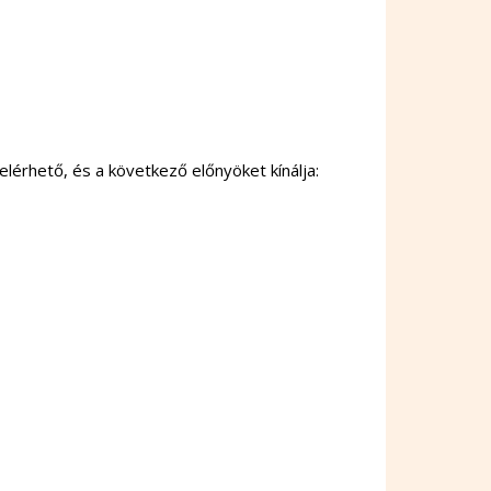
érhető, és a következő előnyöket kínálja: