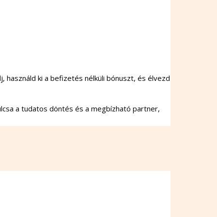
 használd ki a befizetés nélküli bónuszt, és élvezd
ulcsa a tudatos döntés és a megbízható partner,