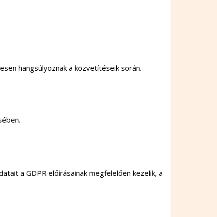
esen hangsúlyoznak a közvetítéseik során.
ésében.
datait a GDPR előírásainak megfelelően kezelik, a