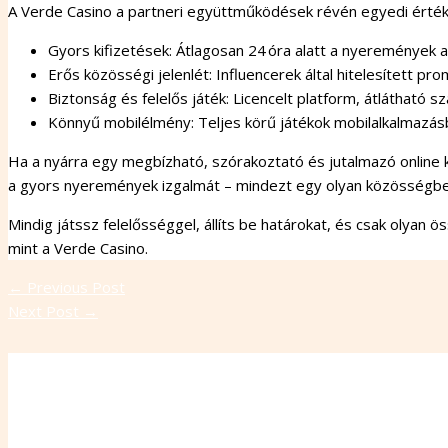
A Verde Casino a partneri együttműködések révén egyedi érték
Gyors kifizetések: Átlagosan 24 óra alatt a nyeremények a
Erős közösségi jelenlét: Influencerek által hitelesített pr
Biztonság és felelős játék: Licencelt platform, átlátható 
Könnyű mobilélmény: Teljes körű játékok mobilalkalmazás
Ha a nyárra egy megbízható, szórakoztató és jutalmazó online ka
a gyors nyeremények izgalmát – mindezt egy olyan közösségben
Mindig játssz felelősséggel, állíts be határokat, és csak olya
mint a Verde Casino.
←
Previous Post
Next Post
→