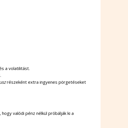
 a volatilitást.
.
usz
részeként extra ingyenes pörgetéseket
ogy valódi pénz nélkül próbálják ki a