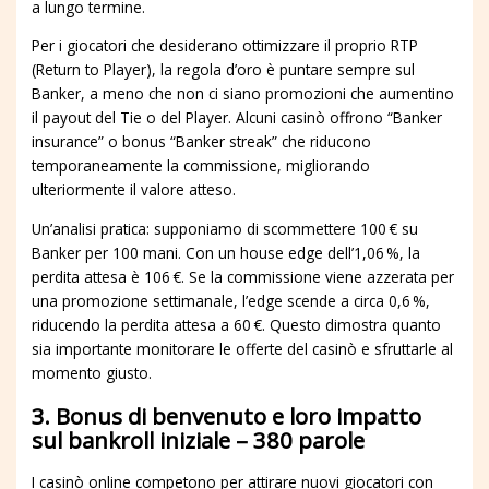
a lungo termine.
Per i giocatori che desiderano ottimizzare il proprio RTP
(Return to Player), la regola d’oro è puntare sempre sul
Banker, a meno che non ci siano promozioni che aumentino
il payout del Tie o del Player. Alcuni casinò offrono “Banker
insurance” o bonus “Banker streak” che riducono
temporaneamente la commissione, migliorando
ulteriormente il valore atteso.
Un’analisi pratica: supponiamo di scommettere 100 € su
Banker per 100 mani. Con un house edge dell’1,06 %, la
perdita attesa è 106 €. Se la commissione viene azzerata per
una promozione settimanale, l’edge scende a circa 0,6 %,
riducendo la perdita attesa a 60 €. Questo dimostra quanto
sia importante monitorare le offerte del casinò e sfruttarle al
momento giusto.
3. Bonus di benvenuto e loro impatto
sul bankroll iniziale – 380 parole
I casinò online competono per attirare nuovi giocatori con