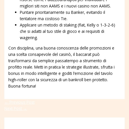
migliori siti non AAMS e i nuovi casino non AAMS.
Puntare prioritariamente su Banker, evitando il
tentatore ma costoso Tie.
Applicare un metodo di staking (flat, Kelly o 1‑3‑2‑6)
che si adatti al tuo stile di gioco e ai requisiti di
wagering.
Con disciplina, una buona conoscenza delle promozioni e
una scelta consapevole del casinò, il baccarat può
trasformarsi da semplice passatempo a strumento di
profitto reale. Metti in pratica le strategie illustrate, sfrutta i
bonus in modo intelligente e goditi l’emozione del tavolo
high‑roller con la sicurezza di un bankroll ben protetto.
Buona fortuna!
←
Previous Post
Next Post
→