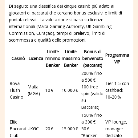
Di seguito una classifica dei cinque casinò più adatti ai
giocatori di baccarat che cercano bonus esclusivi e limiti di
puntata elevati. La valutazione si basa su licenze
internazionali (Malta Gaming Authority, UK Gambling
Commission, Curaçao), tempi di prelievo, limiti di
scommessa e qualità delle promozioni.
Limite
Limite
Bonus di
Programma
Casinò
Licenza
minimo
massimo
benvenuto
VIP
Banker
Banker
(baccarat)
200 % fino
a 500 € +
Royal
Tier 1‑5 con
Malta
100 free
Flush
10 €
10.000 €
cashback
(MGA)
spin (valido
Casino
10‑20 %
su
Baccarat)
150 % fino
Elite
a 300 € +
VIP lounge,
Baccarat
UKGC
20 €
15.000 €
50 €
manager
Club
“Banker
dedicato