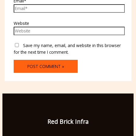
Email*
Website
Save my name, email, and website in this browser
for the next time I comment.
Red Brick Infra