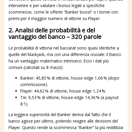
intervenire e per valutare i bonus legati a specifiche
scommesse, come le offerte “Banker boost” o i tornei con
premi per il maggior numero di vittorie su Player.
2. Analisi delle probabilità e del
vantaggio del banco – 320 parole
Le probabilità di vittoria nel baccarat sono quasi identiche a
quelle del blackjack, ma con una differenza cruciale: il Banco
ha un vantaggio matematico intrinseco. Ecco i dati più
comuni (calcolati su 8 mazzi):
Banker: 45,85 % di vittorie, house edge 1,06 % (dopo
commissione).
Player: 44,62 % di vittorie, house edge 1,24 %.
Tie: 9,53 % di vittorie, house edge 14,36 % (a payout
8:1).
La leggera superiorità del Banker deriva dal fatto che il
banco agisce per ultimo, potendo reagire alle decisioni del
Player. Questo rende la scommessa “Banker” la più redditizia