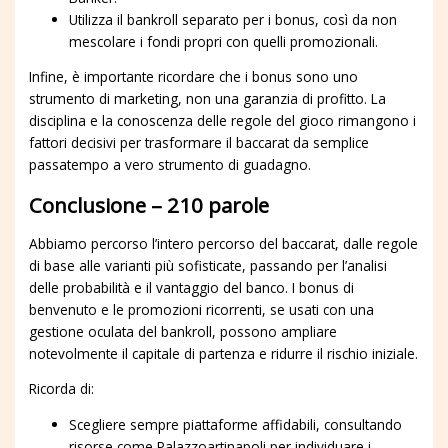
Utilizza il bankroll separato per i bonus, così da non
mescolare i fondi propri con quelli promozionali.
Infine, è importante ricordare che i bonus sono uno
strumento di marketing, non una garanzia di profitto. La
disciplina e la conoscenza delle regole del gioco rimangono i
fattori decisivi per trasformare il baccarat da semplice
passatempo a vero strumento di guadagno.
Conclusione – 210 parole
Abbiamo percorso l’intero percorso del baccarat, dalle regole
di base alle varianti più sofisticate, passando per l’analisi
delle probabilità e il vantaggio del banco. I bonus di
benvenuto e le promozioni ricorrenti, se usati con una
gestione oculata del bankroll, possono ampliare
notevolmente il capitale di partenza e ridurre il rischio iniziale.
Ricorda di:
Scegliere sempre piattaforme affidabili, consultando
risorse come Palazzoartinapoli per individuare i