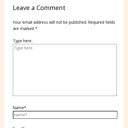
Leave a Comment
Your email address will not be published.
Required fields
are marked
*
Type here..
Name*