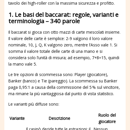
tavolo dei high‑roller con la massima sicurezza e profitto.
1. Le basi del baccarat: regole, varianti e
terminologia – 340 parole
Il baccarat si gioca con otto mazzi di carte mescolati insieme.
Il valore delle carte è semplice: 2‑9 valgono il loro valore
nominale, 10, J, Q, K valgono zero, mentre l’Asso vale 1. Si
somma il valore totale delle carte di una mano e si
considera solo l’unità di misura; ad esempio, 7+8=15, quindi
la mano vale 5.
Le tre opzioni di scommessa sono: Player (giocatore),
Banker (banco) e Tie (pareggio). La scommessa su Banker
paga 0,95:1 a causa della commissione del 5 % sul vincitore,
ma rimane la più vantaggiosa dal punto di vista statistico.
Le varianti più diffuse sono:
Ruolo del
Variante
Descrizione
giocatore
Il casinò decide tutte le estrazioni; il
Nessun