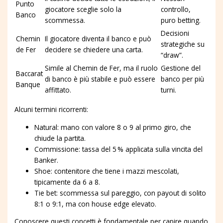
Punto
giocatore sceglie solo la
controllo,
Banco
scommessa.
puro betting.
Decisioni
Chemin
Il giocatore diventa il banco e può
strategiche su
de Fer
decidere se chiedere una carta.
“draw”.
Simile al Chemin de Fer, ma il ruolo
Gestione del
Baccarat
di banco è più stabile e può essere
banco per più
Banque
affittato.
turni.
Alcuni termini ricorrenti:
Natural: mano con valore 8 o 9 al primo giro, che
chiude la partita.
Commissione: tassa del 5 % applicata sulla vincita del
Banker.
Shoe: contenitore che tiene i mazzi mescolati,
tipicamente da 6 a 8.
Tie bet: scommessa sul pareggio, con payout di solito
8:1 o 9:1, ma con house edge elevato.
Conoscere questi concetti è fondamentale per capire quando