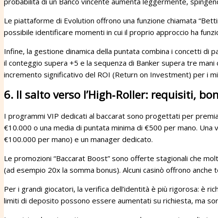
probabilità di un Banco vincente aumenta leggermente, spingendo
Le piattaforme di Evolution offrono una funzione chiamata “Bettin
possibile identificare momenti in cui il proprio approccio ha funzi
Infine, la gestione dinamica della puntata combina i concetti di
il conteggio supera +5 e la sequenza di Banker supera tre mani co
incremento significativo del ROI (Return on Investment) per i mid
6. Il salto verso l’High‑Roller: requisiti, b
I programmi VIP dedicati al baccarat sono progettati per premiar
€10.000 o una media di puntata minima di €500 per mano. Una volta 
€100.000 per mano) e un manager dedicato.
Le promozioni “Baccarat Boost” sono offerte stagionali che molti
(ad esempio 20x la somma bonus). Alcuni casinò offrono anche tor
Per i grandi giocatori, la verifica dell’identità è più rigorosa: è 
limiti di deposito possono essere aumentati su richiesta, ma sono