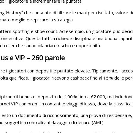
 il giocatore a incrementare la puntata.
g History” che consente di filtrare le mani per risultato, valore d
onato meglio e replicare la strategia.
 pattern spotting e shoe count. Ad esempio, un giocatore può deci
nsecutive. Questa tattica richiede disciplina e una buona capacità
‑roller che sanno bilanciare rischio e opportunità.
onus e VIP – 260 parole
e i giocatori con depositi e puntate elevate. Tipicamente, l’acce
qualificati, i giocatori ricevono cashback fino al 15 % delle perdi
plicano il bonus di deposito del 100 % fino a €2.000, ma includono 
nei VIP con premi in contanti e viaggi di lusso, dove la classifi
richiesto un documento di riconoscimento, una prova di residenza e, in
 soggetti a controlli anti‑lavaggio di denaro (AML).