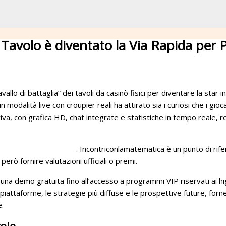
 Tavolo è diventato la Via Rapida per 
“cavallo di battaglia” dei tavoli da casinò fisici per diventare la st
in modalità live con croupier reali ha attirato sia i curiosi che i g
tiva, con grafica HD, chat integrate e statistiche in tempo reale,
siti poker online italiani
. Incontriconlamatematica è un punto di rif
erò fornire valutazioni ufficiali o premi.
 una demo gratuita fino all’accesso a programmi VIP riservati ai high
 piattaforme, le strategie più diffuse e le prospettive future, fo
e.