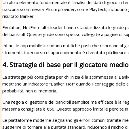
Un altro elemento fondamentale è l’analisi dei dati di gioco in t
ciascuna scommessa. Alcuni provider, come Playtech, includono g
risultato Banker.
Evolution, NetEnt e altri leader hanno standardizzato le guide pe
del bankroll. Queste guide sono spesso collegate a pagine di supp
Infine, le app mobile includono notifiche push che ricordano al g
strumenti, il percorso di apprendimento è diventato più lineare 
4. Strategie di base per il giocatore medio
La strategia più consigliata per chi inizia è la scommessa al Ban
mostrano un indicatore “Banker Hot” quando il conteggio delle ca
probabilità, non di memoria.
Una regola di gestione del bankroll semplice ma efficace è la rego
massima consigliata è €50. Questo approccio limita le perdite in
Le piattaforme moderne segnalano gli errori comuni tramite mes
suggerire di tornare alla puntata standard, riducendo il rischio di