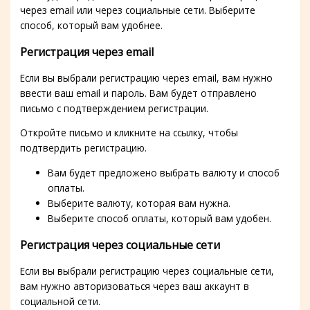
через email или через социальные сети. Выберите
способ, который вам удобнее.
Регистрация через email
Если вы выбрали регистрацию через email, вам нужно
ввести ваш email и пароль. Вам будет отправлено
письмо с подтверждением регистрации.
Откройте письмо и кликните на ссылку, чтобы
подтвердить регистрацию.
Вам будет предложено выбрать валюту и способ
оплаты.
Выберите валюту, которая вам нужна.
Выберите способ оплаты, который вам удобен.
Регистрация через социальные сети
Если вы выбрали регистрацию через социальные сети,
вам нужно авторизоваться через ваш аккаунт в
социальной сети.