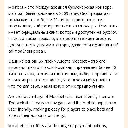
Mostbet – это международная букмекерская контора,
которая была основана в 2009 году. Она предлагает
своим клиентам более 20 типов ставок, включая
спортивные, киберспортивные и казино-игры. Компания
имеет официальный сайт, который доступен на русском
языке, а также зеркало, которое позволяет игрокам
доступаться к услугам конторы, даже если официальный
сайт заблокирован.
Один из основных преимуществ Mostbet – это его
широкий спектр ставок. Компания предлагает более 20
типов ставок, включая спортивные, киберспортивные и
казино-игры. Это означает, что игроки могут найти
что-то для себя, независимо от их предпочтений.
Another advantage of Mostbet is its user-friendly interface.
The website is easy to navigate, and the mobile app is also
user-friendly, making it easy for players to place bets and
access their accounts on the go.
Mostbet also offers a wide range of payment options,