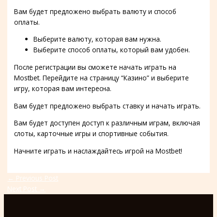
Вам будет предложено выбрать валюту и способ
оплаты.
Выберите валюту, которая вам нужна.
Выберите способ оплаты, который вам удобен.
После регистрации вы сможете начать играть на
Mostbet. Перейдите на страницу “Казино” и выберите
игру, которая вам интересна.
Вам будет предложено выбрать ставку и начать играть.
Вам будет доступен доступ к различным играм, включая
слоты, карточные игры и спортивные события.
Начните играть и наслаждайтесь игрой на Mostbet!
←
Previous Post
Next Post
→