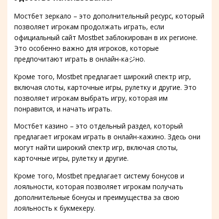
Мостбет зеркало – это дополнительный ресурс, который
позволяет игрокам продолжать играть, если
официальный сайт Mostbet заблокирован в их регионе.
Это особенно важно для игроков, которые
предпочитают играть в онлайн-каジно.
Кроме того, Mostbet предлагает широкий спектр игр,
включая слоты, карточные игры, рулетку и другие. Это
позволяет игрокам выбрать игру, которая им
понравится, и начать играть.
Мостбет казино – это отдельный раздел, который
предлагает игрокам играть в онлайн-кажино. Здесь они
могут найти широкий спектр игр, включая слоты,
карточные игры, рулетку и другие.
Кроме того, Mostbet предлагает систему бонусов и
лояльности, которая позволяет игрокам получать
дополнительные бонусы и преимущества за свою
лояльность к букмекеру.