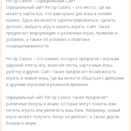
Pin Up Casino – Официальный Сайт
Официальный сайт Pin Up Casino – это место, где вы
можете найти все, что вам нужно для игры в онлайн-
казино. Здесь вы можете зарегистрироваться, сделать
депозит, выбрать игру и начать играть. Сайт также
предлагает информацию о различных играх, правилах и
условиях, а также об условиях и политике
конфиденциальности.
Pin Up Casino – это казино, которое предлагает игрокам
широкий спектр игр, включая слоты, карточные игры,
рулетку и другие. Сайт также предлагает возможность
играть в живые игры, где вы можете общаться с дилерами
и другими игроками в реальном времени.
Официальный сайт Pin Up Casino также предлагает
различные бонусы и акции, которые могут помочь вам
начать играть или увеличить ваш банк. Например, новый
игрок может получить бонус на депозит, а также другие
бонусы и акции.