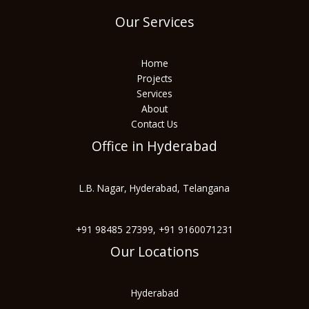
Our Services
Home
Projects
Services
About
Contact Us
Office in Hyderabad
L.B. Nagar, Hyderabad, Telangana
+91 98485 27399, +91 9160071231
Our Locations
Hyderabad