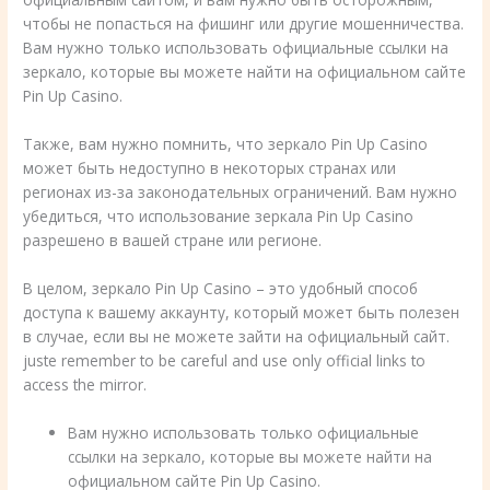
чтобы не попасться на фишинг или другие мошенничества.
Вам нужно только использовать официальные ссылки на
зеркало, которые вы можете найти на официальном сайте
Pin Up Casino.
Также, вам нужно помнить, что зеркало Pin Up Casino
может быть недоступно в некоторых странах или
регионах из-за законодательных ограничений. Вам нужно
убедиться, что использование зеркала Pin Up Casino
разрешено в вашей стране или регионе.
В целом, зеркало Pin Up Casino – это удобный способ
доступа к вашему аккаунту, который может быть полезен
в случае, если вы не можете зайти на официальный сайт.
juste remember to be careful and use only official links to
access the mirror.
Вам нужно использовать только официальные
ссылки на зеркало, которые вы можете найти на
официальном сайте Pin Up Casino.