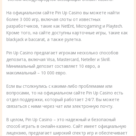
На официальном сайте Pin Up Casino вы можете найти
более 3 000 игр, включая слоты от известных
разработчиков, такие как NetEnt, Microgaming и Playtech.
Кроме того, на сайте доступны карточные игры, такие как
blackjack и baccarat, а также рулетка.
Pin Up Casino предлагает игрокам несколько способов
депозита, включая Visa, Mastercard, Neteller и Skrill.
Минимальный депозит составляет 10 евро, а
максимальный – 10 000 евро.
Если вы столкнулись с какими-либо проблемами или
вопросами, то на официальном сайте Pin Up Casino есть
отдел поддержки, который работает 24/7. Вы можете
связаться с ними через чат или электронную почту.
В целом, Pin Up Casino – это надежный и безопасный
способ играть в онлайн-казино. Сайт имеет официальную
лицензию, предлагает широкий спектр игр и обеспечивает