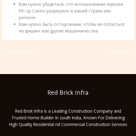
Вам нужно убедиться, что использование зеркала
Pin Up Casino разрешено в вашей стране или
регионе.
Вам нужно быть осторожным, чтобы не попасться
на фишинг или другие мошенничества.
←
Previous Post
Next Post
→
Red Brick Infra
Red Brick Infra Is a Leading Construction Company and
Trusted Home Builder In south India, Known For Delivering
High Quality Residential nd Commercial Construction Services