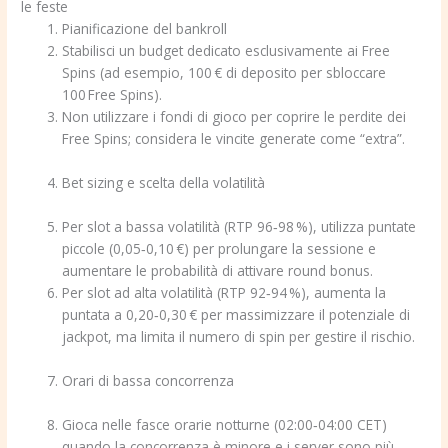
le feste
Pianificazione del bankroll
Stabilisci un budget dedicato esclusivamente ai Free
Spins (ad esempio, 100 € di deposito per sbloccare
100 Free Spins).
Non utilizzare i fondi di gioco per coprire le perdite dei
Free Spins; considera le vincite generate come “extra”.
Bet sizing e scelta della volatilità
Per slot a bassa volatilità (RTP 96‑98 %), utilizza puntate
piccole (0,05‑0,10 €) per prolungare la sessione e
aumentare le probabilità di attivare round bonus.
Per slot ad alta volatilità (RTP 92‑94 %), aumenta la
puntata a 0,20‑0,30 € per massimizzare il potenziale di
jackpot, ma limita il numero di spin per gestire il rischio.
Orari di bassa concorrenza
Gioca nelle fasce orarie notturne (02:00‑04:00 CET)
quando la concorrenza è minore e i server sono più