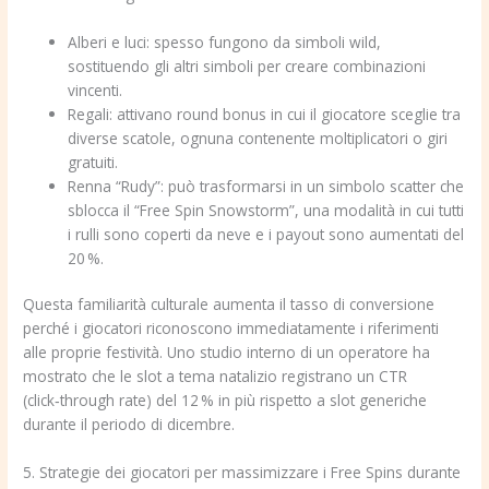
Alberi e luci: spesso fungono da simboli wild,
sostituendo gli altri simboli per creare combinazioni
vincenti.
Regali: attivano round bonus in cui il giocatore sceglie tra
diverse scatole, ognuna contenente moltiplicatori o giri
gratuiti.
Renna “Rudy”: può trasformarsi in un simbolo scatter che
sblocca il “Free Spin Snowstorm”, una modalità in cui tutti
i rulli sono coperti da neve e i payout sono aumentati del
20 %.
Questa familiarità culturale aumenta il tasso di conversione
perché i giocatori riconoscono immediatamente i riferimenti
alle proprie festività. Uno studio interno di un operatore ha
mostrato che le slot a tema natalizio registrano un CTR
(click‑through rate) del 12 % in più rispetto a slot generiche
durante il periodo di dicembre.
5. Strategie dei giocatori per massimizzare i Free Spins durante