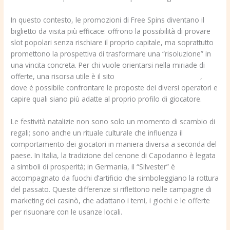
In questo contesto, le promozioni di Free Spins diventano il
biglietto da visita più efficace: offrono la possibilità di provare
slot popolari senza rischiare il proprio capitale, ma soprattutto
promettono la prospettiva di trasformare una “risoluzione” in
una vincita concreta. Per chi vuole orientarsi nella miriade di
offerte, una risorsa utile è il sito
migliori casino non AAMS
,
dove è possibile confrontare le proposte dei diversi operatori e
capire quali siano più adatte al proprio profilo di giocatore.
Le festività natalizie non sono solo un momento di scambio di
regali; sono anche un rituale culturale che influenza il
comportamento dei giocatori in maniera diversa a seconda del
paese. In Italia, la tradizione del cenone di Capodanno è legata
a simboli di prosperità; in Germania, il “Silvester” è
accompagnato da fuochi d’artificio che simboleggiano la rottura
del passato. Queste differenze si riflettono nelle campagne di
marketing dei casinò, che adattano i temi, i giochi e le offerte
per risuonare con le usanze locali.