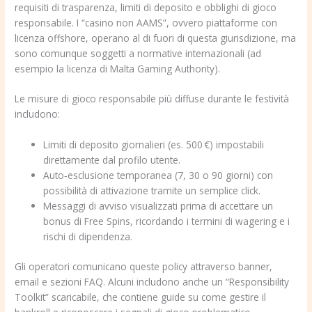
requisiti di trasparenza, limiti di deposito e obblighi di gioco
responsabile. I “casino non AAMS”, ovvero piattaforme con
licenza offshore, operano al di fuori di questa giurisdizione, ma
sono comunque soggetti a normative internazionali (ad
esempio la licenza di Malta Gaming Authority).
Le misure di gioco responsabile più diffuse durante le festività
includono:
Limiti di deposito giornalieri (es. 500 €) impostabili
direttamente dal profilo utente.
Auto‑esclusione temporanea (7, 30 o 90 giorni) con
possibilità di attivazione tramite un semplice click.
Messaggi di avviso visualizzati prima di accettare un
bonus di Free Spins, ricordando i termini di wagering e i
rischi di dipendenza.
Gli operatori comunicano queste policy attraverso banner,
email e sezioni FAQ. Alcuni includono anche un “Responsibility
Toolkit” scaricabile, che contiene guide su come gestire il