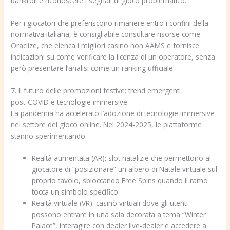
bankroll e riconoscere i segnali di gioco problematico.
Per i giocatori che preferiscono rimanere entro i confini della
normativa italiana, è consigliabile consultare risorse come
Oraclize, che elenca i migliori casino non AAMS e fornisce
indicazioni su come verificare la licenza di un operatore, senza
però presentare l’analisi come un ranking ufficiale.
7. Il futuro delle promozioni festive: trend emergenti
post‑COVID e tecnologie immersive
La pandemia ha accelerato l’adozione di tecnologie immersive
nel settore del gioco online. Nel 2024‑2025, le piattaforme
stanno sperimentando:
Realtà aumentata (AR): slot natalizie che permettono al
giocatore di “posizionare” un albero di Natale virtuale sul
proprio tavolo, sbloccando Free Spins quando il ramo
tocca un simbolo specifico.
Realtà virtuale (VR): casinò virtuali dove gli utenti
possono entrare in una sala decorata a tema “Winter
Palace”, interagire con dealer live‑dealer e accedere a