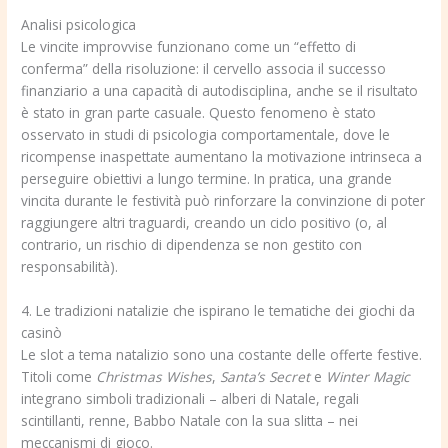
Analisi psicologica
Le vincite improvvise funzionano come un “effetto di
conferma” della risoluzione: il cervello associa il successo
finanziario a una capacità di autodisciplina, anche se il risultato
è stato in gran parte casuale. Questo fenomeno è stato
osservato in studi di psicologia comportamentale, dove le
ricompense inaspettate aumentano la motivazione intrinseca a
perseguire obiettivi a lungo termine. In pratica, una grande
vincita durante le festività può rinforzare la convinzione di poter
raggiungere altri traguardi, creando un ciclo positivo (o, al
contrario, un rischio di dipendenza se non gestito con
responsabilità).
4. Le tradizioni natalizie che ispirano le tematiche dei giochi da
casinò
Le slot a tema natalizio sono una costante delle offerte festive.
Titoli come
Christmas Wishes
,
Santa’s Secret
e
Winter Magic
integrano simboli tradizionali – alberi di Natale, regali
scintillanti, renne, Babbo Natale con la sua slitta – nei
meccanismi di gioco.