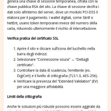
genera una chiave di sessione temporanea, cifrata con la
chiave pubblica RSA del sito. La chiave di sessione decifra i
dati solo all’interno del server, dove un modulo PCI‑DSS li
elabora per il pagamento. I wallet digitali, come Skrill o
NetEnt, usano token temporanei invece del numero della
carta, riducendo ulteriormente il rischio di intercettazione.
Verifica pratica del certificato SSL
Aprire il sito e cliccare sull’icona del lucchetto nella
barra degli indirizzi.
Selezionare “Connessione sicura” → “Dettagli
certificato”.
Controllare la data di scadenza, l’emittente (es.
DigiCert) e il livello di crittografia (TLS 1.3, AES‑256).
Verificare la presenza del “Extended Validation” (EV)
per una maggiore affidabilità.
Limiti della crittografia
Anche le soluzioni più robuste possono essere aggirate da