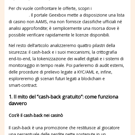
Per chi vuole confrontare le offerte, scopri i
migliori casino
non AAMS
. Il portale Geexbox mette a disposizione una lista
di casino non AAMS, ma non fornisce classifiche ufficiali né
analisi approfondite; è semplicemente una risorsa dove è
possibile verificare rapidamente le licenze disponibili.
Nel resto dell’articolo analizzeremo quattro pilastri della
sicurezza: il cash‑back e i suoi meccanismi, la crittografia
end‑to‑end, la tokenizzazione dei wallet digitali e i sistemi di
monitoraggio in tempo reale. Poi parleremo di audit esterni,
delle procedure di prelievo legate a KYC/AML e, infine,
esploreremo gli scenari futuri legati a blockchain e
smart‑contract.
1. Il mito del “cash‑back gratuito”: come funziona
davvero
Cos’è il cash‑back nei casinò
Il cash‑back è una promozione che restituisce al giocatore
una percentuale delle perdite nette sostenute in un