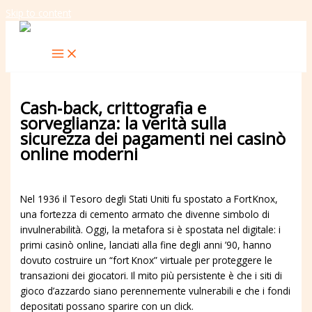
Skip to content
Cash‑back, crittografia e
sorveglianza: la verità sulla
sicurezza dei pagamenti nei casinò
online moderni
Leave a Comment
/
Uncategorized
/ By
redbrick
Nel 1936 il Tesoro degli Stati Uniti fu spostato a Fort Knox,
una fortezza di cemento armato che divenne simbolo di
invulnerabilità. Oggi, la metafora si è spostata nel digitale: i
primi casinò online, lanciati alla fine degli anni ’90, hanno
dovuto costruire un “fort Knox” virtuale per proteggere le
transazioni dei giocatori. Il mito più persistente è che i siti di
gioco d’azzardo siano perennemente vulnerabili e che i fondi
depositati possano sparire con un click.