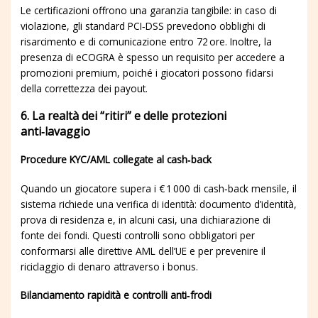
Le certificazioni offrono una garanzia tangibile: in caso di
violazione, gli standard PCI‑DSS prevedono obblighi di
risarcimento e di comunicazione entro 72 ore. Inoltre, la
presenza di eCOGRA è spesso un requisito per accedere a
promozioni premium, poiché i giocatori possono fidarsi
della correttezza dei payout.
6. La realtà dei “ritiri” e delle protezioni
anti‑lavaggio
Procedure KYC/AML collegate al cash‑back
Quando un giocatore supera i € 1 000 di cash‑back mensile, il
sistema richiede una verifica di identità: documento d’identità,
prova di residenza e, in alcuni casi, una dichiarazione di
fonte dei fondi. Questi controlli sono obbligatori per
conformarsi alle direttive AML dell’UE e per prevenire il
riciclaggio di denaro attraverso i bonus.
Bilanciamento rapidità e controlli anti‑frodi