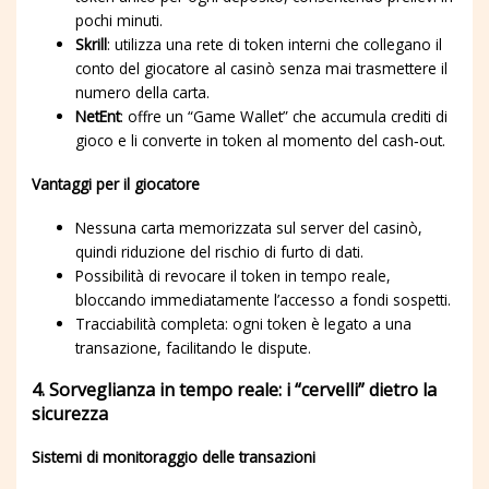
pochi minuti.
Skrill
: utilizza una rete di token interni che collegano il
conto del giocatore al casinò senza mai trasmettere il
numero della carta.
NetEnt
: offre un “Game Wallet” che accumula crediti di
gioco e li converte in token al momento del cash‑out.
Vantaggi per il giocatore
Nessuna carta memorizzata sul server del casinò,
quindi riduzione del rischio di furto di dati.
Possibilità di revocare il token in tempo reale,
bloccando immediatamente l’accesso a fondi sospetti.
Tracciabilità completa: ogni token è legato a una
transazione, facilitando le dispute.
4. Sorveglianza in tempo reale: i “cervelli” dietro la
sicurezza
Sistemi di monitoraggio delle transazioni