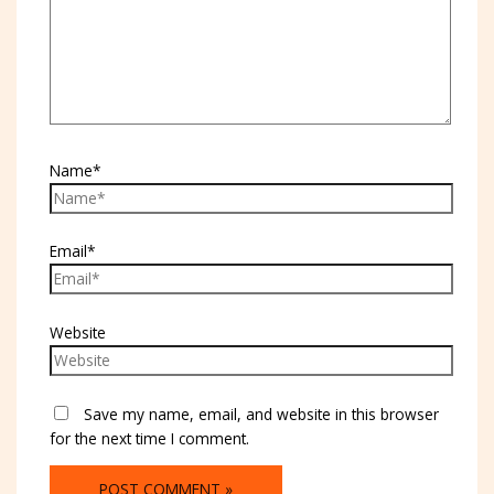
Name*
Email*
Website
Save my name, email, and website in this browser
for the next time I comment.