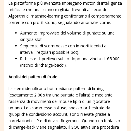
Le piattaforme più avanzate impiegano motori di intelligenza
artificiale che analizzano migliaia di eventi al secondo.
Algoritmi di machine‑learning confrontano il comportamento
corrente con profili storici, segnalando anomalie come:
Aumento improvviso del volume di puntate su una
singola slot.
Sequenze di scommesse con importi identici a
intervalli regolari (possibile bot).
Richieste di prelievo subito dopo una vincita di € 5 000
(rischio di “charge‑back”).
Analisi dei pattern di frode
I sistemi identificano bot mediante pattern di timing
(esattamente 2,00 s tra una puntata e l’altra) e mediante
l’assenza di movimenti del mouse tipici di un giocatore
umano. Le scommesse colluse, spesso orchestrate da
gruppi che condividono account, sono rilevate grazie a
correlazioni di IP e di device fingerprint. Quando un tentativo
di charge‑back viene segnalato, il SOC attiva una procedura