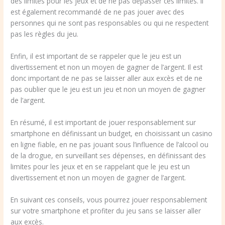
des limites pour les jeux et de ne pas dépasser ces limites. Il
est également recommandé de ne pas jouer avec des
personnes qui ne sont pas responsables ou qui ne respectent
pas les règles du jeu.
Enfin, il est important de se rappeler que le jeu est un
divertissement et non un moyen de gagner de l’argent. Il est
donc important de ne pas se laisser aller aux excès et de ne
pas oublier que le jeu est un jeu et non un moyen de gagner
de l’argent.
En résumé, il est important de jouer responsablement sur
smartphone en définissant un budget, en choisissant un casino
en ligne fiable, en ne pas jouant sous l’influence de l’alcool ou
de la drogue, en surveillant ses dépenses, en définissant des
limites pour les jeux et en se rappelant que le jeu est un
divertissement et non un moyen de gagner de l’argent.
En suivant ces conseils, vous pourrez jouer responsablement
sur votre smartphone et profiter du jeu sans se laisser aller
aux excès.