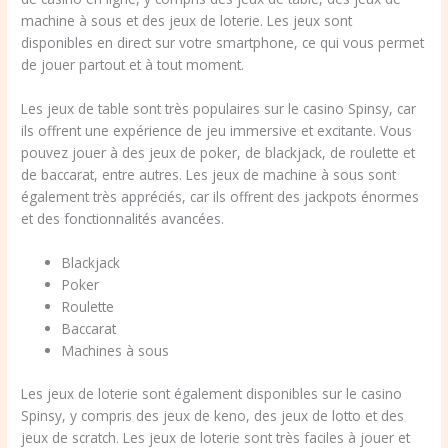
machine à sous et des jeux de loterie. Les jeux sont
disponibles en direct sur votre smartphone, ce qui vous permet
de jouer partout et à tout moment.
Les jeux de table sont très populaires sur le casino Spinsy, car
ils offrent une expérience de jeu immersive et excitante. Vous
pouvez jouer à des jeux de poker, de blackjack, de roulette et
de baccarat, entre autres. Les jeux de machine à sous sont
également très appréciés, car ils offrent des jackpots énormes
et des fonctionnalités avancées.
Blackjack
Poker
Roulette
Baccarat
Machines à sous
Les jeux de loterie sont également disponibles sur le casino
Spinsy, y compris des jeux de keno, des jeux de lotto et des
jeux de scratch. Les jeux de loterie sont très faciles à jouer et