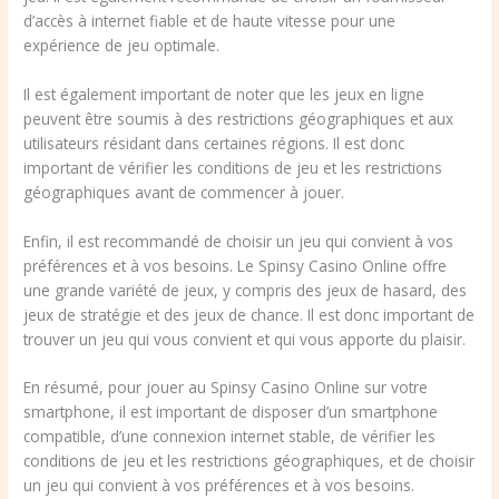
d’accès à internet fiable et de haute vitesse pour une
expérience de jeu optimale.
Il est également important de noter que les jeux en ligne
peuvent être soumis à des restrictions géographiques et aux
utilisateurs résidant dans certaines régions. Il est donc
important de vérifier les conditions de jeu et les restrictions
géographiques avant de commencer à jouer.
Enfin, il est recommandé de choisir un jeu qui convient à vos
préférences et à vos besoins. Le Spinsy Casino Online offre
une grande variété de jeux, y compris des jeux de hasard, des
jeux de stratégie et des jeux de chance. Il est donc important de
trouver un jeu qui vous convient et qui vous apporte du plaisir.
En résumé, pour jouer au Spinsy Casino Online sur votre
smartphone, il est important de disposer d’un smartphone
compatible, d’une connexion internet stable, de vérifier les
conditions de jeu et les restrictions géographiques, et de choisir
un jeu qui convient à vos préférences et à vos besoins.