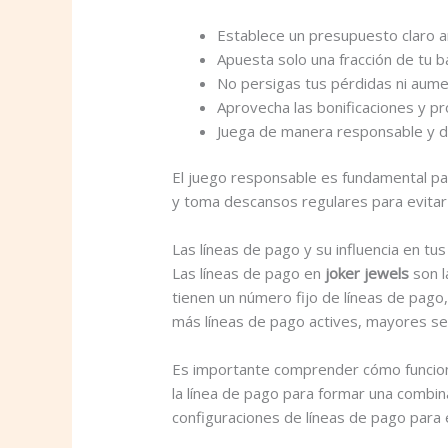
Establece un presupuesto claro a
Apuesta solo una fracción de tu ba
No persigas tus pérdidas ni aum
Aprovecha las bonificaciones y p
Juega de manera responsable y di
El juego responsable es fundamental par
y toma descansos regulares para evitar l
Las líneas de pago y su influencia en tus
Las líneas de pago en
joker jewels
son l
tienen un número fijo de líneas de pago
más líneas de pago actives, mayores ser
Es importante comprender cómo funciona
la línea de pago para formar una combin
configuraciones de líneas de pago para 