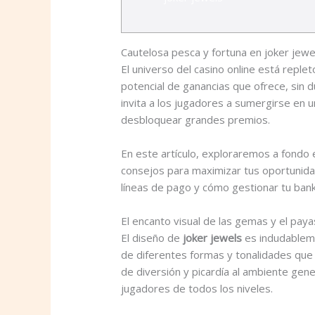
Cautelosa pesca y fortuna en joker jewe
El universo del casino online está reple
potencial de ganancias que ofrece, sin 
invita a los jugadores a sumergirse en 
desbloquear grandes premios.
En este artículo, exploraremos a fondo 
consejos para maximizar tus oportunid
líneas de pago y cómo gestionar tu bank
El encanto visual de las gemas y el pay
El diseño de
joker jewels
es indudablemen
de diferentes formas y tonalidades que 
de diversión y picardía al ambiente gene
jugadores de todos los niveles.