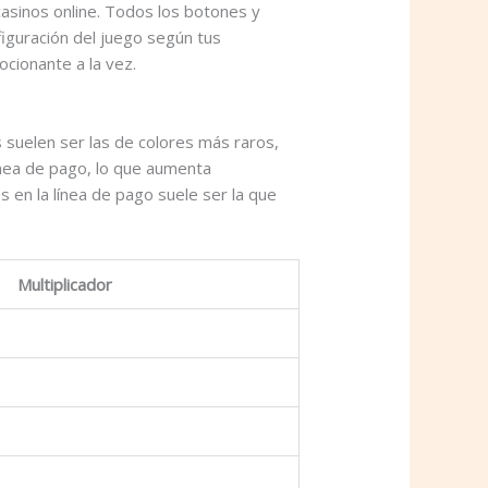
 casinos online. Todos los botones y
figuración del juego según tus
ocionante a la vez.
suelen ser las de colores más raros,
línea de pago, lo que aumenta
 en la línea de pago suele ser la que
Multiplicador