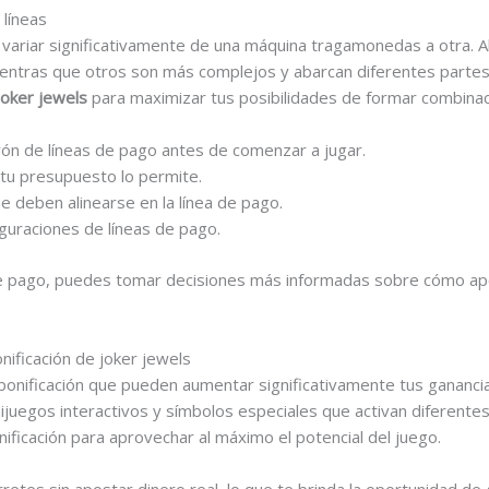
 líneas
variar significativamente de una máquina tragamonedas a otra. A
ientras que otros son más complejos y abarcan diferentes partes d
joker jewels
para maximizar tus posibilidades de formar combina
ón de líneas de pago antes de comenzar a jugar.
i tu presupuesto lo permite.
e deben alinearse en la línea de pago.
guraciones de líneas de pago.
de pago, puedes tomar decisiones más informadas sobre cómo ap
onificación de joker jewels
bonificación que pueden aumentar significativamente tus ganancias
inijuegos interactivos y símbolos especiales que activan diferent
nificación para aprovechar al máximo el potencial del juego.
rretes sin apostar dinero real, lo que te brinda la oportunidad de 