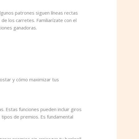
lgunos patrones siguen líneas rectas
e los carretes. Familiarízate con el
ciones ganadoras.
ostar y cómo maximizar tus
. Estas funciones pueden incluir giros
es tipos de premios. Es fundamental
ganar premios sin arriesgar tu bankroll.