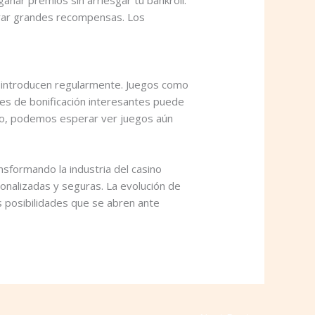
erar grandes recompensas. Los
e introducen regularmente. Juegos como
nes de bonificación interesantes puede
ndo, podemos esperar ver juegos aún
ransformando la industria del casino
onalizadas y seguras. La evolución de
as posibilidades que se abren ante