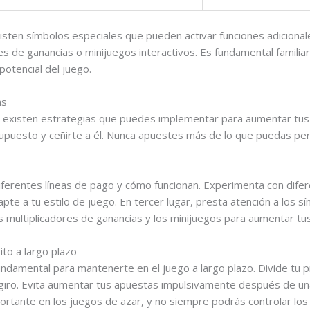
isten símbolos especiales que pueden activar funciones adicional
ores de ganancias o minijuegos interactivos. Es fundamental famili
potencial del juego.
as
 existen estrategias que puedes implementar para aumentar tus 
supuesto y ceñirte a él. Nunca apuestes más de lo que puedas pe
 diferentes líneas de pago y cómo funcionan. Experimenta con dife
te a tu estilo de juego. En tercer lugar, presta atención a los s
os multiplicadores de ganancias y los minijuegos para aumentar t
ito a largo plazo
fundamental para mantenerte en el juego a largo plazo. Divide t
 giro. Evita aumentar tus apuestas impulsivamente después de un
ortante en los juegos de azar, y no siempre podrás controlar los