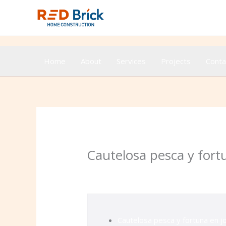
Skip
to
content
Home
About
Services
Projects
Conta
Cautelosa pesca y fort
/
Uncategorized
/ By
flint41616
Cautelosa pesca y fortuna en j