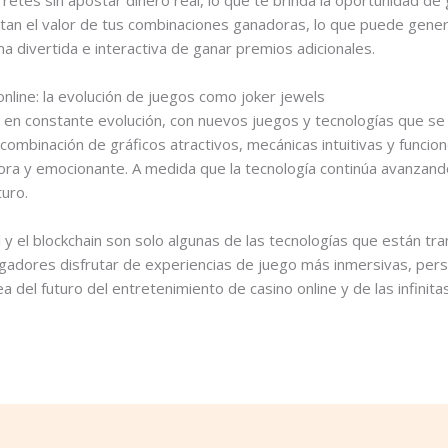
ntan el valor de tus combinaciones ganadoras, lo que puede gen
a divertida e interactiva de ganar premios adicionales.
online: la evolución de juegos como joker jewels
tá en constante evolución, con nuevos juegos y tecnologías que s
ombinación de gráficos atractivos, mecánicas intuitivas y funcio
dora y emocionante. A medida que la tecnología continúa avanza
turo.
icial y el blockchain son solo algunas de las tecnologías que están t
jugadores disfrutar de experiencias de juego más inmersivas, pers
a del futuro del entretenimiento de casino online y de las infinit