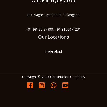
Office in Hyderabad
L.B. Nagar, Hyderabad, Telangana
+91 98485 27399, +91 9160071231
Our Locations
Hyderabad
Copyright © 2026 Construction Company