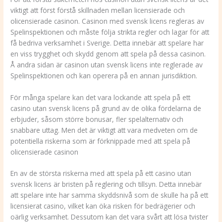
viktigt att först förstå skillnaden mellan licensierade och
olicensierade casinon. Casinon med svensk licens regleras av
Spelinspektionen och måste följa strikta regler och lagar för att
få bedriva verksamhet i Sverige. Detta innebär att spelare har
en viss trygghet och skydd genom att spela på dessa casinon.
Å andra sidan är casinon utan svensk licens inte reglerade av
Spelinspektionen och kan operera på en annan jurisdiktion.
För många spelare kan det vara lockande att spela på ett
casino utan svensk licens på grund av de olika fördelarna de
erbjuder, såsom större bonusar, fler spelalternativ och
snabbare uttag. Men det är viktigt att vara medveten om de
potentiella riskerna som är förknippade med att spela på
olicensierade casinon
En av de största riskerna med att spela på ett casino utan
svensk licens är bristen på reglering och tillsyn. Detta innebär
att spelare inte har samma skyddsnivå som de skulle ha på ett
licensierat casino, vilket kan öka risken för bedrägerier och
oärlig verksamhet. Dessutom kan det vara svårt att lösa tvister