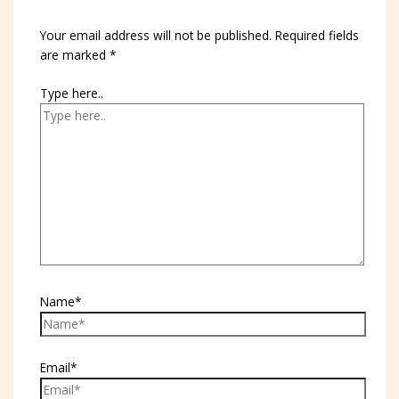
Your email address will not be published.
Required fields
are marked
*
Type here..
Name*
Email*