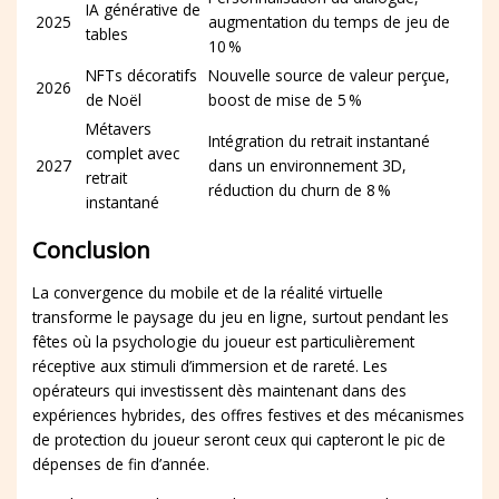
IA générative de
2025
augmentation du temps de jeu de
tables
10 %
NFTs décoratifs
Nouvelle source de valeur perçue,
2026
de Noël
boost de mise de 5 %
Métavers
Intégration du retrait instantané
complet avec
2027
dans un environnement 3D,
retrait
réduction du churn de 8 %
instantané
Conclusion
La convergence du mobile et de la réalité virtuelle
transforme le paysage du jeu en ligne, surtout pendant les
fêtes où la psychologie du joueur est particulièrement
réceptive aux stimuli d’immersion et de rareté. Les
opérateurs qui investissent dès maintenant dans des
expériences hybrides, des offres festives et des mécanismes
de protection du joueur seront ceux qui capteront le pic de
dépenses de fin d’année.