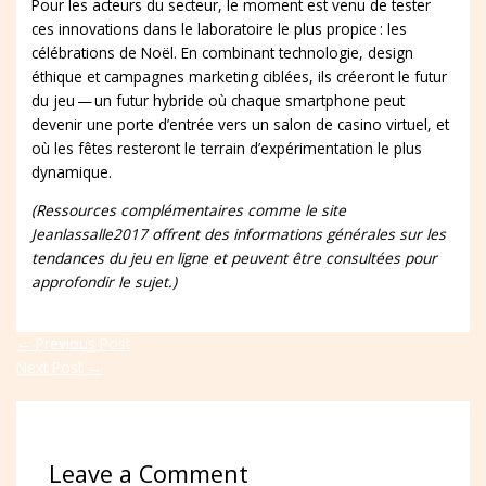
Pour les acteurs du secteur, le moment est venu de tester
ces innovations dans le laboratoire le plus propice : les
célébrations de Noël. En combinant technologie, design
éthique et campagnes marketing ciblées, ils créeront le futur
du jeu — un futur hybride où chaque smartphone peut
devenir une porte d’entrée vers un salon de casino virtuel, et
où les fêtes resteront le terrain d’expérimentation le plus
dynamique.
(Ressources complémentaires comme le site
Jeanlassalle2017 offrent des informations générales sur les
tendances du jeu en ligne et peuvent être consultées pour
approfondir le sujet.)
←
Previous Post
Next Post
→
Leave a Comment