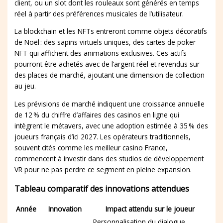
client, ou un slot dont les rouleaux sont générés en temps
réel à partir des préférences musicales de l’utilisateur.
La blockchain et les NFTs entreront comme objets décoratifs
de Noël : des sapins virtuels uniques, des cartes de poker
NFT qui affichent des animations exclusives. Ces actifs
pourront être achetés avec de l’argent réel et revendus sur
des places de marché, ajoutant une dimension de collection
au jeu.
Les prévisions de marché indiquent une croissance annuelle
de 12 % du chiffre d’affaires des casinos en ligne qui
intègrent le métavers, avec une adoption estimée à 35 % des
joueurs français d’ici 2027. Les opérateurs traditionnels,
souvent cités comme les meilleur casino France,
commencent à investir dans des studios de développement
VR pour ne pas perdre ce segment en pleine expansion.
Tableau comparatif des innovations attendues
Année
Innovation
Impact attendu sur le joueur
Personnalisation du dialogue,