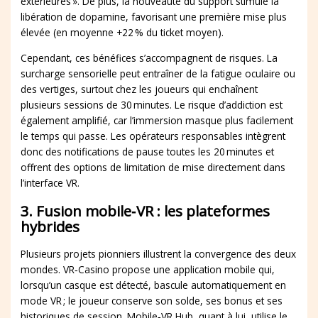
extérieures ». De plus, la nouveauté du support stimule la
libération de dopamine, favorisant une première mise plus
élevée (en moyenne +22 % du ticket moyen).
Cependant, ces bénéfices s’accompagnent de risques. La
surcharge sensorielle peut entraîner de la fatigue oculaire ou
des vertiges, surtout chez les joueurs qui enchaînent
plusieurs sessions de 30 minutes. Le risque d’addiction est
également amplifié, car l’immersion masque plus facilement
le temps qui passe. Les opérateurs responsables intègrent
donc des notifications de pause toutes les 20 minutes et
offrent des options de limitation de mise directement dans
l’interface VR.
3. Fusion mobile‑VR : les plateformes
hybrides
Plusieurs projets pionniers illustrent la convergence des deux
mondes. VR‑Casino propose une application mobile qui,
lorsqu’un casque est détecté, bascule automatiquement en
mode VR ; le joueur conserve son solde, ses bonus et ses
historiques de session. Mobile‑VR Hub, quant à lui, utilise le