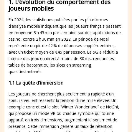
1. L’évolution du comportement des
joueurs mobiles
En 2024, les statistiques publiées par les plateformes
d’analyse mobile indiquent que les joueurs français passent
en moyenne 3 h 45 min par semaine sur des applications de
casino, contre 2 h 30 min en 2022. La période de Noël
représente un pic de 42 % de dépenses supplémentaires,
avec un ticket moyen de €45 par session. La 5G a réduit la
latence des jeux en direct à moins de 30 ms, rendant les
tables de baccarat ou les slots en streaming
quasi‑instantanés.
1.1 La quête d’immersion
Les joueurs ne cherchent plus seulement la rapidité d’un
spin ; ils veulent ressentir la tension d’une mise élevée. Un
exemple concret est le slot “Winter Wonderland” de NetEnt,
qui propose un mode VR où chaque symbole qui tourne
apparaît en trois dimensions, augmentant le sentiment de
présence. Cette immersion génère un taux de rétention