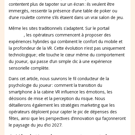
contentent plus de tapoter sur un écran : ils veulent être
immergés, ressentir la présence d’une table de poker ou
d’une roulette comme s’ils étaient dans un vrai salon de jeu.
Même les sites traditionnels s’adaptent. Sur le portail
casino
en ligne
, les opérateurs commencent à proposer des
expériences hybrides qui combinent le confort du mobile et
la profondeur de la VR. Cette évolution n’est pas uniquement
technologique ; elle touche le cœur même du comportement
du joueur, qui passe d’un simple clic à une expérience
sensorielle complète.
Dans cet article, nous suivrons le fil conducteur de la
psychologie du joueur : comment la transition du
smartphone à la cabine VR influence les émotions, les
décisions de mise et la perception du risque. Nous
détaillerons également les stratégies marketing que les
opérateurs déploient pour capter le pic de dépenses des
fêtes, ainsi que les perspectives d’innovation qui façonneront
le paysage du jeu d’ici 2027.