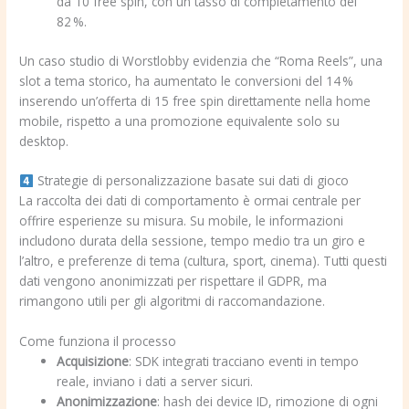
da 10 free spin, con un tasso di completamento del
82 %.
Un caso studio di Worstlobby evidenzia che “Roma Reels”, una
slot a tema storico, ha aumentato le conversioni del 14 %
inserendo un’offerta di 15 free spin direttamente nella home
mobile, rispetto a una promozione equivalente solo su
desktop.
Strategie di personalizzazione basate sui dati di gioco
La raccolta dei dati di comportamento è ormai centrale per
offrire esperienze su misura. Su mobile, le informazioni
includono durata della sessione, tempo medio tra un giro e
l’altro, e preferenze di tema (cultura, sport, cinema). Tutti questi
dati vengono anonimizzati per rispettare il GDPR, ma
rimangono utili per gli algoritmi di raccomandazione.
Come funziona il processo
Acquisizione
: SDK integrati tracciano eventi in tempo
reale, inviano i dati a server sicuri.
Anonimizzazione
: hash dei device ID, rimozione di ogni