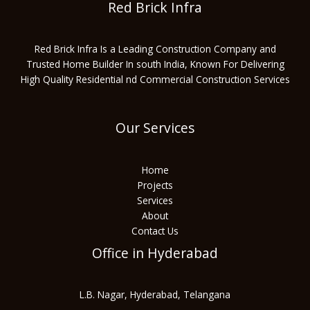
Red Brick Infra
Red Brick Infra Is a Leading Construction Company and
Trusted Home Builder In south India, Known For Delivering
High Quality Residential nd Commercial Construction Services
Our Services
Home
Projects
Services
About
Contact Us
Office in Hyderabad
L.B. Nagar, Hyderabad, Telangana