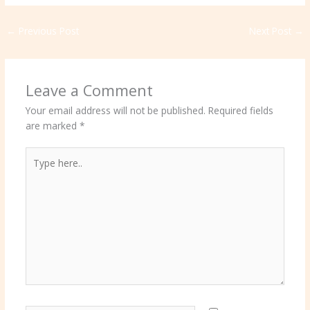
←
Previous Post
Next Post
→
Leave a Comment
Your email address will not be published.
Required fields
are marked
*
Type
here..