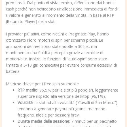
premi reali. Dal punto di vista tecnico, differiscono dai bonus
cash perché non richiedono un’allocazione immediata di fondi;
il valore è generato al momento della vincita, in base al RTP
(Return to Player) della slot.
I provider più attivi, come NetEnt e Pragmatic Play, hanno
ottimizzato i loro motori di spin per schermi piccoli. Le
animazioni dei reel sono state ridotte a 30 fps, ma
mantenendo una fluidità percepita grazie a tecniche di
motion‑blur. Inoltre, le funzioni di “auto‑spin” sono state
limitate a 5‑10 giri consecutivi per evitare consumi eccessivi di
batteria.
Metriche chiave per i free spin su mobile
RTP medio
: 96,5 % per le slot più popolari, leggermente
superiore rispetto alla versione desktop (96,1 %).
Volatilità
: le slot ad alta volatilità (“Cavalli di San Marco”)
tendono a generare payout più grandi ma meno
frequenti, ideale per sessioni brevi.
Durata media della sessione
: 7 minuti per un pacchetto