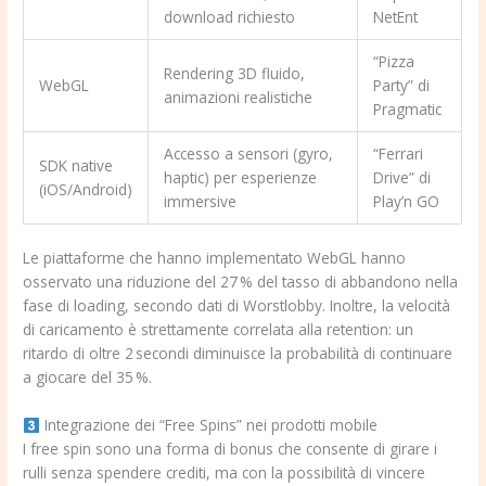
download richiesto
NetEnt
“Pizza
Rendering 3D fluido,
WebGL
Party” di
animazioni realistiche
Pragmatic
Accesso a sensori (gyro,
“Ferrari
SDK native
haptic) per esperienze
Drive” di
(iOS/Android)
immersive
Play’n GO
Le piattaforme che hanno implementato WebGL hanno
osservato una riduzione del 27 % del tasso di abbandono nella
fase di loading, secondo dati di Worstlobby. Inoltre, la velocità
di caricamento è strettamente correlata alla retention: un
ritardo di oltre 2 secondi diminuisce la probabilità di continuare
a giocare del 35 %.
Integrazione dei “Free Spins” nei prodotti mobile
I free spin sono una forma di bonus che consente di girare i
rulli senza spendere crediti, ma con la possibilità di vincere