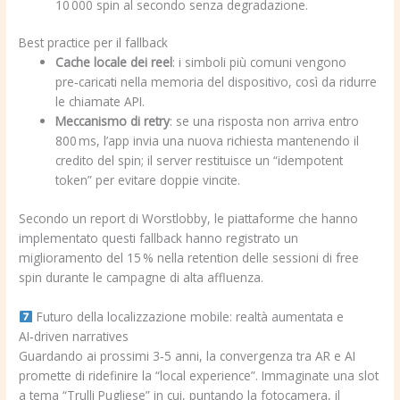
10 000 spin al secondo senza degradazione.
Best practice per il fallback
Cache locale dei reel
: i simboli più comuni vengono
pre‑caricati nella memoria del dispositivo, così da ridurre
le chiamate API.
Meccanismo di retry
: se una risposta non arriva entro
800 ms, l’app invia una nuova richiesta mantenendo il
credito del spin; il server restituisce un “idempotent
token” per evitare doppie vincite.
Secondo un report di Worstlobby, le piattaforme che hanno
implementato questi fallback hanno registrato un
miglioramento del 15 % nella retention delle sessioni di free
spin durante le campagne di alta affluenza.
Futuro della localizzazione mobile: realtà aumentata e
AI‑driven narratives
Guardando ai prossimi 3‑5 anni, la convergenza tra AR e AI
promette di ridefinire la “local experience”. Immaginate una slot
a tema “Trulli Pugliese” in cui, puntando la fotocamera, il