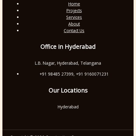
Home
Projects
Services
About
Contact Us
Office in Hyderabad
L.B. Nagar, Hyderabad, Telangana
+91 98485 27399, +91 9160071231
Our Locations
Hyderabad