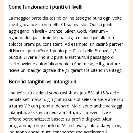
Come funzionano i punti e i livelli
La maggior parte dei casinò online assegna punti ogni volta
che il giocatore scommette €1 su una slot. Questi punti si
aggregano in livelli – Bronze, Silver, Gold, Platinum –
ognuno dei quali richiede una soglia di punti più alta ma
sblocca premi più consistenti. Ad esempio, un casinò partner
di Hpccoe può offrire 1 punto per €1 al livello Bronze, 1,5
punti al Silver e fino a 2 punti al Platinum. Il passaggio di
livello avviene automaticamente a fine mese, e il giocatore
riceve un “badge” digitale che gli garantisce ulteriori vantaggi.
Benefici tangibili vs. intangibili
I benefici più evidenti sono cash‑back (dal 5 % al 15 % delle
perdite settimanali), giri gratuiti su slot selezionate e accesso
a tornei VIP con premi in denaro. Ma ci sono anche vantaggi
intangibili: assistenza dedicata 24 h, inviti a eventi live e
offerte personalizzate basate sul profilo di gioco. Alcuni
programmi, come quello di “All‑in Loyalty” citato da Hpccoe,
includono anche “punti esperienza” che accelerano il