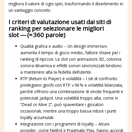
migliora il valore di ogni spin, trasformando il divertimento in
un vantaggio concreto.
I criteri di valutazione usati dai siti di
ranking per selezionare le migliori
slot — (≈ 360 parole)
Qualità grafica e audio – Un design immersivo
aumenta il tempo di gioco medio, fattore chiave per i
ranking di Hpccoe. Le slot con animazioni 3D, colonna
sonora dinamica e effetti sonori sincronizzati tendono
a mantenere alta la fedeltà dell’utente.
RTP (Return to Player) e volatilità – I siti di confronto
privilegiano giochi con RTP ≥ 96 % e volatilità bilanciata,
perché offrono una combinazione di vincite frequenti e
potenziali jackpot. Una volatilità troppo alta, come in
“Dead or Alive 2”, può spaventare i giocatori
occasionali, mentre una troppo bassa riduce i punti
loyalty accumulati.
Integrazione con i programmi di loyalty – Alcuni
provider, come NetEnt e Pragmatic Play, hanno accordi