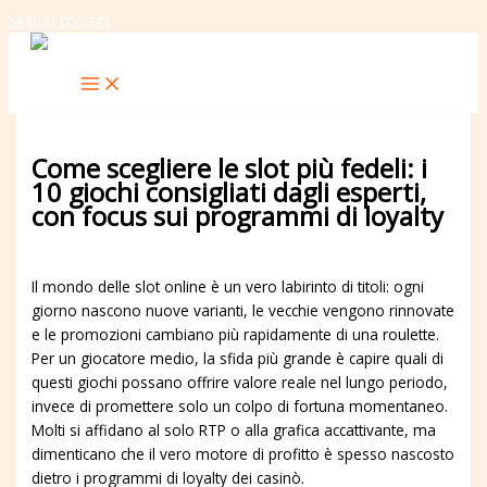
Skip to content
Come scegliere le slot più fedeli: i
10 giochi consigliati dagli esperti,
con focus sui programmi di loyalty
Leave a Comment
/
Uncategorized
/ By
redbrick
Il mondo delle slot online è un vero labirinto di titoli: ogni
giorno nascono nuove varianti, le vecchie vengono rinnovate
e le promozioni cambiano più rapidamente di una roulette.
Per un giocatore medio, la sfida più grande è capire quali di
questi giochi possano offrire valore reale nel lungo periodo,
invece di promettere solo un colpo di fortuna momentaneo.
Molti si affidano al solo RTP o alla grafica accattivante, ma
dimenticano che il vero motore di profitto è spesso nascosto
dietro i programmi di loyalty dei casinò.