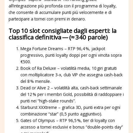
all’integrazione più profonda con il programma di loyalty,
che consente di accumulare punti più velocemente e di
partecipare a tornei con premi in denaro.
Top 10 slot consigliate dagli esperti: la
classifica definitiva — (≈ 340 parole)
Mega Fortune Dreams – RTP 96,4 %, jackpot
progressivo, punti loyalty doppi per ogni vincita sopra
€500.
Book of Ra Deluxe – volatilità media, 10 giri gratuiti
con moltiplicatore 3‑x, club VIP che assegna cash‑back
del 8 % mensile.
Dead or Alive 2 – volatilità alta, cash‑back settimanale
del 12 % per i membri Gold, possibilità di raddoppiare i
punti nei “high‑stake rounds”.
Starburst XXXtreme – grafica 3D, punti extra per ogni
combinazione “star” (0,5 punto aggiuntivo).
Gates of Olympus – RTP 96,5 %, tier di loyalty con
accesso a tornei esclusivi e bonus “double‑points day”