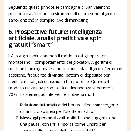
Seguendo questi principi, le campagne di San Valentino
possono trasformarsi in strumenti di educazione al gioco
sano, anziché in semplici leve di marketing.
6. Prospettive future: intelligenza
artificiale, analisi predittiva e spin
gratuiti “smart”
L’AI sta già rivoluzionando il modo in cui gli operatori
monitorano il comportamento dei giocatori. Algoritmi di
machine learning analizzano milioni di dati di gioco (tempo di
sessione, frequenza di vincita, pattern di deposito) per
identificare segnali di rischio in tempo reale. Quando il
modello rileva una probabilità di dipendenza superiore al
70 %, il sistema può intervenire in diversi modi:
Riduzione automatica dei bonus
: i free spin vengono
diminuiti o sospesi per l’utente a rischio.
Messaggi personalizzati
: notifiche che suggeriscono
una pausa, con link a risorse come Lindro per
approfondire il tema della responsabilità.