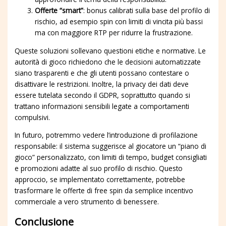
Offerte “smart”
: bonus calibrati sulla base del profilo di
rischio, ad esempio spin con limiti di vincita più bassi
ma con maggiore RTP per ridurre la frustrazione.
Queste soluzioni sollevano questioni etiche e normative. Le
autorità di gioco richiedono che le decisioni automatizzate
siano trasparenti e che gli utenti possano contestare o
disattivare le restrizioni. Inoltre, la privacy dei dati deve
essere tutelata secondo il GDPR, soprattutto quando si
trattano informazioni sensibili legate a comportamenti
compulsivi.
In futuro, potremmo vedere l’introduzione di profilazione
responsabile: il sistema suggerisce al giocatore un “piano di
gioco” personalizzato, con limiti di tempo, budget consigliati
e promozioni adatte al suo profilo di rischio. Questo
approccio, se implementato correttamente, potrebbe
trasformare le offerte di free spin da semplice incentivo
commerciale a vero strumento di benessere.
Conclusione