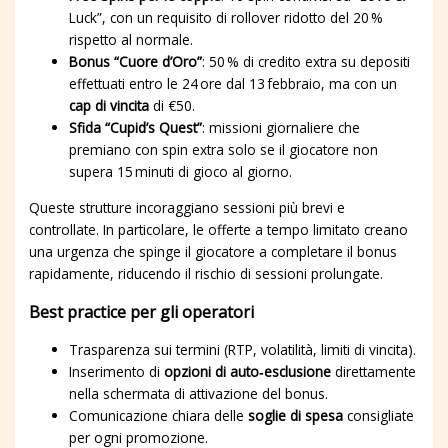
Luck”, con un requisito di rollover ridotto del 20 %
rispetto al normale.
Bonus “Cuore d’Oro”
: 50 % di credito extra su depositi
effettuati entro le 24 ore dal 13 febbraio, ma con un
cap di vincita
di €50.
Sfida “Cupid’s Quest”
: missioni giornaliere che
premiano con spin extra solo se il giocatore non
supera 15 minuti di gioco al giorno.
Queste strutture incoraggiano sessioni più brevi e
controllate. In particolare, le offerte a tempo limitato creano
una urgenza che spinge il giocatore a completare il bonus
rapidamente, riducendo il rischio di sessioni prolungate.
Best practice per gli operatori
Trasparenza sui termini (RTP, volatilità, limiti di vincita).
Inserimento di
opzioni di auto‑esclusione
direttamente
nella schermata di attivazione del bonus.
Comunicazione chiara delle
soglie di spesa
consigliate
per ogni promozione.