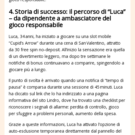
4. Storia di successo: il percorso di “Luca”
– da dipendente a ambasciatore del
gioco responsabile
Luca, 34 anni, ha iniziato a giocare su una slot mobile
“Cupid’s Arrow” durante una cena di San Valentino, attratto
da 30 free spin no‑deposit. All’inizio la sensazione era quella
di un divertimento leggero, ma dopo tre settimane le
notifiche di bonus continuavano a comparire, spingendolo a
giocare più a lungo.
Il punto di svolta è arrivato quando una notifica di “tempo di
pausa” è comparsa durante una sessione di 45 minuti. Luca
ha cliccato sul link che lo ha indirizzato a una pagina
informativa del sito Lindro, dove ha trovato una checklist per
riconoscere i segnali di allarme: perdita di controllo, gioco
per sfuggire a problemi personali, aumento della spesa.
Grazie a queste informazioni, Luca ha attivato l’opzione di
auto‑esclusione temporanea direttamente dal pannello del