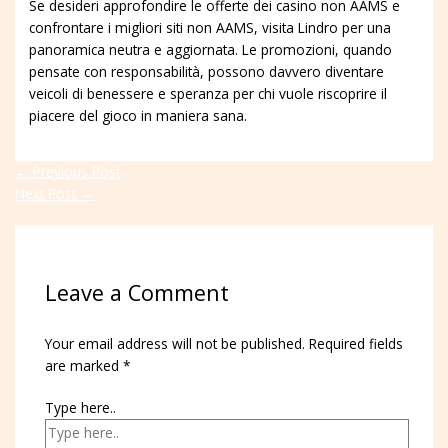
Se desideri approfondire le offerte dei casino non AAMS e
confrontare i migliori siti non AAMS, visita Lindro per una
panoramica neutra e aggiornata. Le promozioni, quando
pensate con responsabilità, possono davvero diventare
veicoli di benessere e speranza per chi vuole riscoprire il
piacere del gioco in maniera sana.
←
Previous Post
Next Post
→
Leave a Comment
Your email address will not be published.
Required fields
are marked
*
Type here..