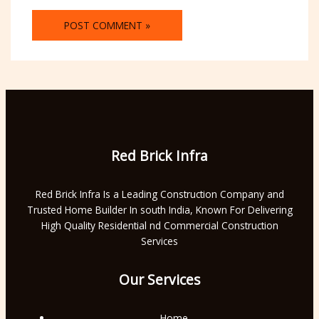
Red Brick Infra
Red Brick Infra Is a Leading Construction Company and
Trusted Home Builder In south India, Known For Delivering
High Quality Residential nd Commercial Construction
Services
Our Services
Home