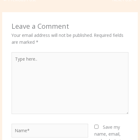
Leave a Comment
Your email address will not be published.
Required fields
are marked
*
Type
here..
Name*
Save my
name, email,