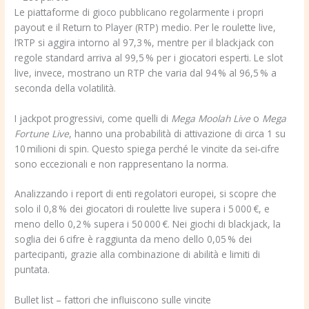
Le piattaforme di gioco pubblicano regolarmente i propri
payout e il Return to Player (RTP) medio. Per le roulette live,
l’RTP si aggira intorno al 97,3 %, mentre per il blackjack con
regole standard arriva al 99,5 % per i giocatori esperti. Le slot
live, invece, mostrano un RTP che varia dal 94 % al 96,5 % a
seconda della volatilità.
I jackpot progressivi, come quelli di
Mega Moolah Live
o
Mega
Fortune Live
, hanno una probabilità di attivazione di circa 1 su
10 milioni di spin. Questo spiega perché le vincite da sei‑cifre
sono eccezionali e non rappresentano la norma.
Analizzando i report di enti regolatori europei, si scopre che
solo il 0,8 % dei giocatori di roulette live supera i 5 000 €, e
meno dello 0,2 % supera i 50 000 €. Nei giochi di blackjack, la
soglia dei 6 cifre è raggiunta da meno dello 0,05 % dei
partecipanti, grazie alla combinazione di abilità e limiti di
puntata.
Bullet list – fattori che influiscono sulle vincite