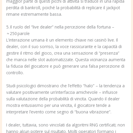
maggior parte di questi picchi di attività si traduce in una rapida
perdita di bankroll, poiché la probabilità di replicare il jackpot
rimane estremamente bassa.
5. Il ruolo del “live dealer” nella percezione della fortuna –
≈ 250 parole
L’interazione umana è un elemento chiave nei casinò live. Il
dealer, con il suo sorriso, la voce rassicurante e la capacità di
gestire il ritmo del gioco, crea una sensazione di “presenza”
che manca nelle slot automatizzate. Questa vicinanza aumenta
la fiducia del giocatore e può generare una falsa percezione di
controllo.
Studi psicologici dimostrano che l’effetto “halo” – la tendenza a
valutare positivamente un’interfaccia amichevole – influisce
sulla valutazione della probabilità di vincita. Quando il dealer
mostra entusiasmo per una vincita, il giocatore tende a
interpretare l’evento come segno di “buona vibrazione”.
I dealer, tuttavia, sono vincolati da algoritmi RNG certificati; non
hanno alcun potere sul risultato. Molti operatori formano i