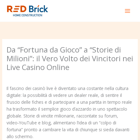
Skip
to
content
Da “Fortuna da Gioco” a “Storie di
Milioni”: il Vero Volto dei Vincitori nei
Live Casino Online
Leave a Comment
/
Uncategorized
/ By
redbrick
Il fascino dei casinò live è diventato una costante nella cultura
digitale: la possibilità di vedere un dealer reale, di sentire il
fruscio delle fiches e di partecipare a una partita in tempo reale
ha trasformato il semplice gioco d’azzardo in uno spettacolo
globale. Storie di vincite milionarie, raccontate su forum,
video‑YouTube e blog, alimentano l’idea di un “colpo di
fortuna” pronto a cambiare la vita di chiunque si sieda davanti
allo schermo.