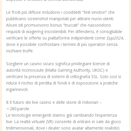
Le frodi più diffuse includono i cosiddetti “finti vincitori” che
pubblicano screenshot manipolati per attirare nuovi utenti.
Alcuni siti promuovono bonus “truccati” che nascondono
requisiti di wagering insostenibili. Per difendersi, è consigliabile
verificare le offerte su piattaforme indipendenti come
Epp2024
,
dove è possibile confrontare i termini di più operatori senza
rischiare truffe.
Scegliere un casino sicuro significa privilegiare licenze di
autorità riconosciute (Malta Gaming Authority, UKGC) e
verificare la presenza di sistemi di crittografia SSL. Solo così si
riduce il rischio di perdita di fondi e di esposizione a pratiche
ingannevoli.
8. Il futuro dei live casino e delle storie di milionari –
≈ 280 parole
Le tecnologie emergenti stanno già cambiando l’esperienza
live. La realtà virtuale (VR) consente di entrare in sale da gioco
tridimensionali, dove i dealer sono avatar altamente realistici.