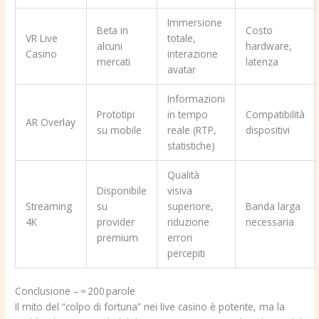
Immersione
Beta in
Costo
VR Live
totale,
alcuni
hardware,
Casino
interazione
mercati
latenza
avatar
Informazioni
Prototipi
in tempo
Compatibilità
AR Overlay
su mobile
reale (RTP,
dispositivi
statistiche)
Qualità
Disponibile
visiva
Streaming
su
superiore,
Banda larga
4K
provider
riduzione
necessaria
premium
errori
percepiti
Conclusione – ≈ 200 parole
Il mito del “colpo di fortuna” nei live casino è potente, ma la