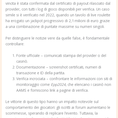
vincita è stata confermata dal certificato di payout rilasciato dal
provider, con tutti i log di gioco disponibili per verifica. Un caso
simile si è verificato nel 2022, quando un tavolo di live roulette
ha erogato un jackpot progressivo di 2,1 milioni di euro grazie
a una combinazione di puntate massime su numeri singoli.
Per distinguere le notizie vere da quelle false, è fondamentale
controllare:
Fonte ufficiale – comunicati stampa del provider o del
casinò.
Documentazione – screenshot certificati, numeri di
transazione e ID della partita.
Verifica incrociata – confrontare le informazioni con siti di
monitoraggio come
Epp2024
, che elencano i casinò non
AAMS e forniscono link a pagine di verifica.
Le vittorie di questo tipo hanno un impatto notevole sul
comportamento dei giocatori: gli iscritti ai forum aumentano le
scommesse, sperando di replicare l’evento. Tuttavia, la