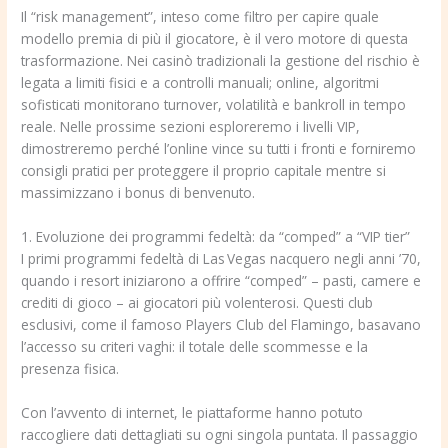
Il “risk management”, inteso come filtro per capire quale
modello premia di più il giocatore, è il vero motore di questa
trasformazione. Nei casinò tradizionali la gestione del rischio è
legata a limiti fisici e a controlli manuali; online, algoritmi
sofisticati monitorano turnover, volatilità e bankroll in tempo
reale. Nelle prossime sezioni esploreremo i livelli VIP,
dimostreremo perché l’online vince su tutti i fronti e forniremo
consigli pratici per proteggere il proprio capitale mentre si
massimizzano i bonus di benvenuto.
1. Evoluzione dei programmi fedeltà: da “comped” a “VIP tier”
I primi programmi fedeltà di Las Vegas nacquero negli anni ’70,
quando i resort iniziarono a offrire “comped” – pasti, camere e
crediti di gioco – ai giocatori più volenterosi. Questi club
esclusivi, come il famoso Players Club del Flamingo, basavano
l’accesso su criteri vaghi: il totale delle scommesse e la
presenza fisica.
Con l’avvento di internet, le piattaforme hanno potuto
raccogliere dati dettagliati su ogni singola puntata. Il passaggio