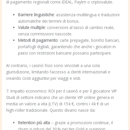
di pagamento regionali come iDEAL, Paytm o criptovalute.
Barriere linguistiche
: assistenza multilingua e traduzioni
automatiche dei termini di bonus.
Valute multiple
: conversioni al tasso di cambio reale,
senza commissioni nascoste.
Metodi di pagamento
: carte prepagate, bonifici bancari,
portafogli digitali, garantendo che anche i giocatori in
paesi con restrizioni bancarie possano partecipare.
Al contrario, i casinò fisici sono vincolati a una sola
giurisdizione, limitando l’accesso a clienti internazionali e
creando costi aggiuntivi per viaggi e visti.
7. Impatto economico: ROI per il casinò e per il giocatore VIP
Studi di settore indicano che un cliente VIP online genera in
media un valore a vita (LTV) di 15 k €, contro i 4 k € di un
high‑roller tradizionale. Questo divario nasce da:
Retention più alta
– grazie a promozioni continue, il
churn si riduce del 30 % nei tier Gold e superiori.