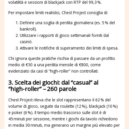
volatilità e sessioni di blackjack con RTP del 99,3 %.
Per impostare limiti realistici, Chest Project consiglia di:
Definire una soglia di perdita giornaliera (es. 5 % del
bankroll).
Utilizzare i rapporti di gioco settimanali forniti dal
casinò.
Attivare le notifiche di superamento dei limiti di spesa.
Chi ignora queste pratiche rischia di passare da un profitto
medio di €30 a una perdita mensile di €800, come
evidenziato da casi di “high‑roller” non controllati.
3. Scelta dei giochi: dal “casual” al
“high‑roller” – 260 parole
Chest Project rileva che le slot rappresentano il 62 % del
volume di gioco, seguite da roulette (12 %), blackjack (10 %)
e poker (6 %). Il tempo medio trascorso sulle slot è di
45 minuti per sessione, mentre i giochi da tavolo richiedono
in media 30 minuti, ma generano un margine più elevato per