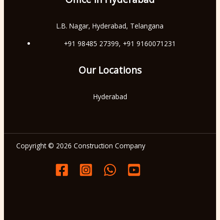
L.B. Nagar, Hyderabad, Telangana
+91 98485 27399, +91 9160071231
Our Locations
Hyderabad
Copyright © 2026 Construction Company