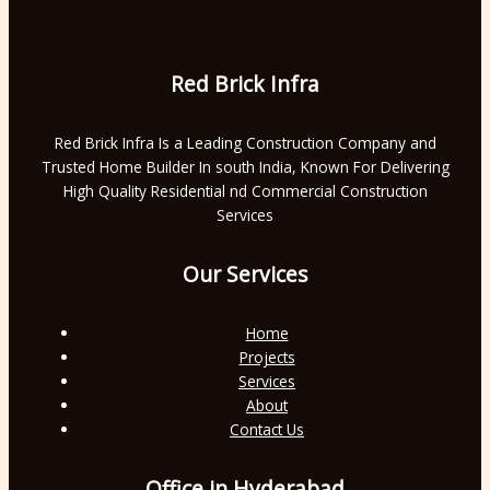
Red Brick Infra
Red Brick Infra Is a Leading Construction Company and
Trusted Home Builder In south India, Known For Delivering
High Quality Residential nd Commercial Construction
Services
Our Services
Home
Projects
Services
About
Contact Us
Office in Hyderabad