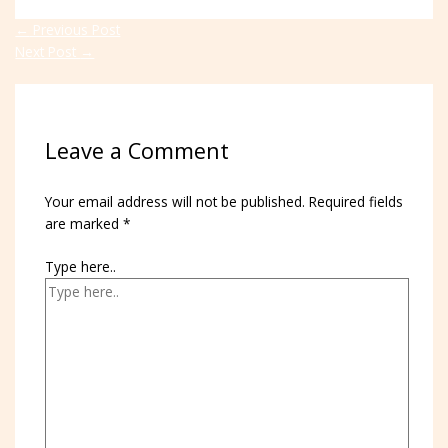
←
Previous Post
Next Post
→
Leave a Comment
Your email address will not be published.
Required fields
are marked
*
Type here..