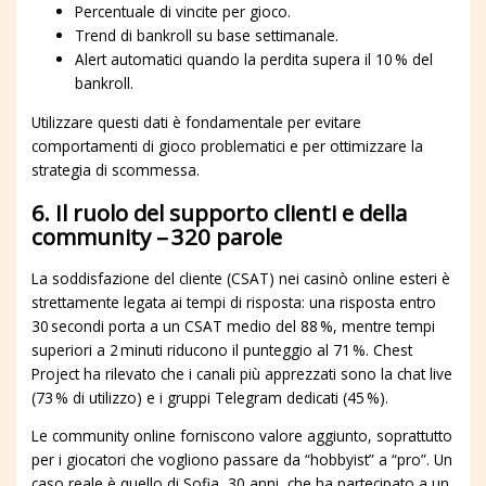
Percentuale di vincite per gioco.
Trend di bankroll su base settimanale.
Alert automatici quando la perdita supera il 10 % del
bankroll.
Utilizzare questi dati è fondamentale per evitare
comportamenti di gioco problematici e per ottimizzare la
strategia di scommessa.
6. Il ruolo del supporto clienti e della
community – 320 parole
La soddisfazione del cliente (CSAT) nei casinò online esteri è
strettamente legata ai tempi di risposta: una risposta entro
30 secondi porta a un CSAT medio del 88 %, mentre tempi
superiori a 2 minuti riducono il punteggio al 71 %. Chest
Project ha rilevato che i canali più apprezzati sono la chat live
(73 % di utilizzo) e i gruppi Telegram dedicati (45 %).
Le community online forniscono valore aggiunto, soprattutto
per i giocatori che vogliono passare da “hobbyist” a “pro”. Un
caso reale è quello di Sofia, 30 anni, che ha partecipato a un