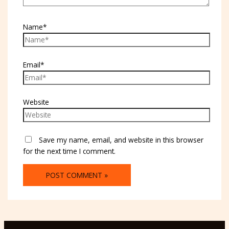
Name*
Email*
Website
Save my name, email, and website in this browser
for the next time I comment.