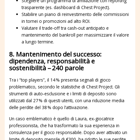
Scegliere un programma di affiliazione con reporting
trasparente (es. dashboard di Chest Project).
Stabilire un piano di reinvestimento delle commissioni
in tornei o promozioni ad alto ROI.
Valutare il trade‑off tra cash‑out anticipato e
mantenimento del bankroll per massimizzare il valore
a lungo termine.
8. Mantenimento del successo:
dipendenza, responsabilità e
sostenibilità – 240 parole
Tra i “top players”, il 14 % presenta segnali di gioco
problematico, secondo le statistiche di Chest Project. Gli
strumenti di auto‑esclusione e i limiti di deposito sono
utilizzati dal 27 % di questi utenti, con una riduzione media
delle perdite del 38 % dopo l’attivazione.
Un caso emblematico è quello di Laura, ex‑giocatrice
professionista, che ha trasformato la sua esperienza in
consulenza per il gioco responsabile. Dopo aver attivato un
limite di deposito mensile di €300, ha ridotto le sue perdite