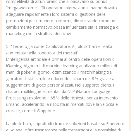
competitività di alcuni brand che si basavano su bonus
“mega‑welcome”. Gli operatori internazionali hanno dovuto
adeguare rapidamente i loro sistemi di gestione delle
promozioni per rimanere conformi, dimostrando come un
cambiamento normativo possa influenzare sia la strategia di
marketing che la struttura dei ricavi.
5. “Tecnologia come Catalizzatore: AI, blockchain e realtà
aumentata nella conquista dei mercati”
L’intelligenza artificiale è ormai al centro delle operazioni di
iGaming. Algoritmi di machine learning analizzano milioni di
mani di poker al giorno, ottimizzando il matchmaking tra
giocatori di skill simile e riducendo il churn del 8 % grazie a
suggerimenti di gioco personalizzati. Nel supporto clienti, i
chatbot multilingue alimentati da NLP (Natural Language
Processing) risolvono il 65 % delle richieste senza intervento
umano, accelerando la risposta in mercati dove la velocità è
cruciale, come il Giappone.
La blockchain, soprattutto tramite soluzioni basate su Ethereum
e Solana, offre trasparenza nelle transazioni e la possibilità di