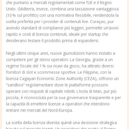
che puntano a mercati regolamentati come l’UE e il Regno
Unito. Gibilterra, invece, combina una tassazione vantaggiosa
(10 % sul profitto) con una normativa flessibile, rendendola la
scelta preferita per i provider di contenuti live. Curaçao, pur
avendo standard di compliance più leggeri, permette un’avvio
rapido e costi di licenza contenuti, ideale per startup che
desiderano testare il prodotto prima di espandersi.
Negli ultimi cinque anni, nuove giurisdizioni hanno iniziato a
competere per gli stessi operatori. La Georgia, grazie a un
regime fiscale del 1 % sui ricavi da gioco, ha attirato diversi
fornitori di slot e scommesse sportive. Le Filippine, con la
licenza Cagayan Economic Zone Authority (CEZA), offrono un
“sandbox” regolamentare dove le piattaforme possono
operare con requisiti di capitale ridotti. L’Isola di Man, pur più
piccola, è riconosciuta per la sua governance trasparente e per
la capacità di emettere licenze a operatori che intendono
entrare nei mercati del Nord‑Europa.
La scelta della licenza diventa quindi una decisione strategica
basata sul mercato target. Un operatore che punta al Regno