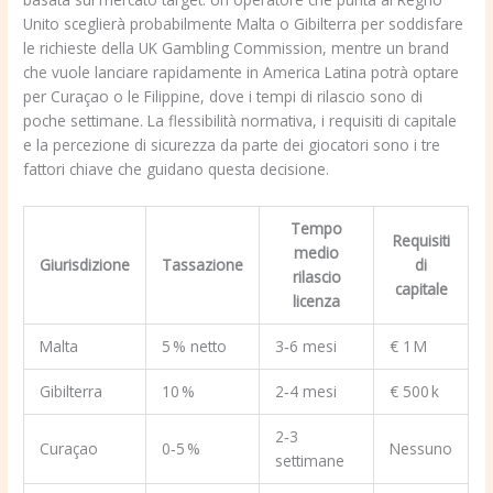
Unito sceglierà probabilmente Malta o Gibilterra per soddisfare
le richieste della UK Gambling Commission, mentre un brand
che vuole lanciare rapidamente in America Latina potrà optare
per Curaçao o le Filippine, dove i tempi di rilascio sono di
poche settimane. La flessibilità normativa, i requisiti di capitale
e la percezione di sicurezza da parte dei giocatori sono i tre
fattori chiave che guidano questa decisione.
Tempo
Requisiti
medio
Giurisdizione
Tassazione
di
rilascio
capitale
licenza
Malta
5 % netto
3‑6 mesi
€ 1 M
Gibilterra
10 %
2‑4 mesi
€ 500 k
2‑3
Curaçao
0‑5 %
Nessuno
settimane