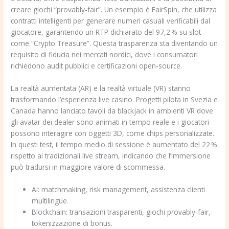
creare giochi “provably‑fair”. Un esempio è FairSpin, che utilizza
contratti intelligenti per generare numeri casuali verificabili dal
giocatore, garantendo un RTP dichiarato del 97,2 % su slot
come “Crypto Treasure”. Questa trasparenza sta diventando un
requisito di fiducia nei mercati nordici, dove i consumatori
richiedono audit pubblici e certificazioni open‑source.
La realtà aumentata (AR) e la realtà virtuale (VR) stanno
trasformando l’esperienza live casino. Progetti pilota in Svezia e
Canada hanno lanciato tavoli da blackjack in ambienti VR dove
gli avatar dei dealer sono animati in tempo reale e i giocatori
possono interagire con oggetti 3D, come chips personalizzate.
In questi test, il tempo medio di sessione è aumentato del 22 %
rispetto ai tradizionali live stream, indicando che l’immersione
può tradursi in maggiore valore di scommessa.
AI: matchmaking, risk management, assistenza clienti
multilingue.
Blockchain: transazioni trasparenti, giochi provably‑fair,
tokenizzazione di bonus.