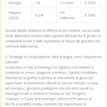
Georgia
1 %
1‑2 mesi
€ 250 k
Filippine
4‑6
0‑3 %
€ 100 k
(CEZA)
settimane
Questa tabella sintetizza le differenze più evidenti, ma la scelta
finale dipenderà sempre dalla capacità dell’azienda di gestire la
compliance locale e dalle aspettative di fiducia dei giocatori nei
confronti della licenza.
3. “Strategie di Localizzazione: oltre la lingua, verso l’esperienza
culturale”
Localizzare un sito di iGaming non significa solo tradurre il
contenuto in cinese, spagnolo o tedesco. Significa modellare
l’interfaccia, la grafica e persino le meccaniche di gioco per
rispecchiare le preferenze culturali di ciascun mercato. In Asia,
ad esempio, i giocatori prediligono slot con temi basati su
mitologia locale e simboli di fortuna; le slot “Dragon’s
Treasure” o “Lucky Red Envelope” offrono RTP intorno al
96,5 % e volatilità media, elementi che rispecchiano le