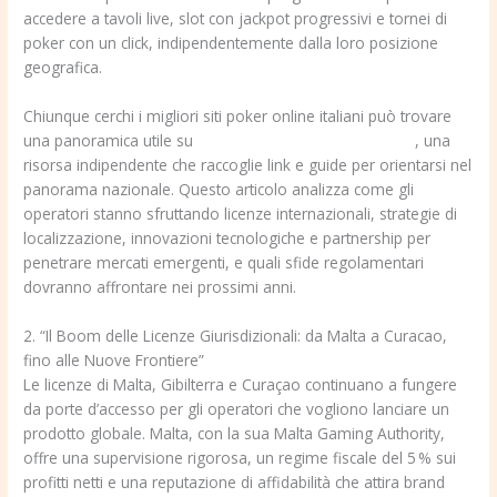
accedere a tavoli live, slot con jackpot progressivi e tornei di
poker con un click, indipendentemente dalla loro posizione
geografica.
Chiunque cerchi i migliori siti poker online italiani può trovare
una panoramica utile su
migliori siti poker online italiani
, una
risorsa indipendente che raccoglie link e guide per orientarsi nel
panorama nazionale. Questo articolo analizza come gli
operatori stanno sfruttando licenze internazionali, strategie di
localizzazione, innovazioni tecnologiche e partnership per
penetrare mercati emergenti, e quali sfide regolamentari
dovranno affrontare nei prossimi anni.
2. “Il Boom delle Licenze Giurisdizionali: da Malta a Curacao,
fino alle Nuove Frontiere”
Le licenze di Malta, Gibilterra e Curaçao continuano a fungere
da porte d’accesso per gli operatori che vogliono lanciare un
prodotto globale. Malta, con la sua Malta Gaming Authority,
offre una supervisione rigorosa, un regime fiscale del 5 % sui
profitti netti e una reputazione di affidabilità che attira brand