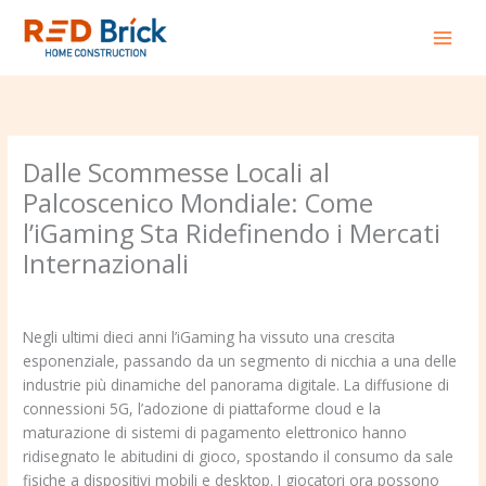
Skip
to
content
Dalle Scommesse Locali al
Palcoscenico Mondiale: Come
l’iGaming Sta Ridefinendo i Mercati
Internazionali
Leave a Comment
/
Uncategorized
/ By
redbrick
Negli ultimi dieci anni l’iGaming ha vissuto una crescita
esponenziale, passando da un segmento di nicchia a una delle
industrie più dinamiche del panorama digitale. La diffusione di
connessioni 5G, l’adozione di piattaforme cloud e la
maturazione di sistemi di pagamento elettronico hanno
ridisegnato le abitudini di gioco, spostando il consumo da sale
fisiche a dispositivi mobili e desktop. I giocatori ora possono