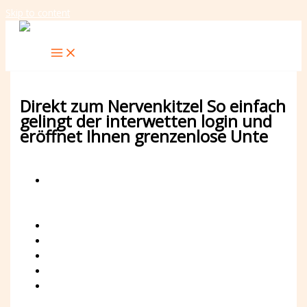
Skip to content
Direkt zum Nervenkitzel So einfach
gelingt der interwetten login und
eröffnet Ihnen grenzenlose Unte
Leave a Comment
/
Post
/ By
flint41616
Direkt zum Nervenkitzel: So einfach gelingt der
interwetten login und eröffnet Ihnen grenzenlose
Unterhaltung.
Der interwetten Login: Ein Schritt-für-Schritt-Leitfaden
Die Bedeutung eines sicheren Passworts
Sicherheitsmaßnahmen beim interwetten Login
Die Rolle der Zwei-Faktor-Authentifizierung
Vorteile eines schnellen und einfachen interwetten
Logins