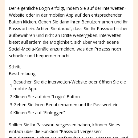
Der eigentliche Login erfolgt, indem Sie auf der interwetten-
Website oder in der mobilen App auf den entsprechenden
Button klicken. Geben Sie dann Ihren Benutzernamen und Ihr
Passwort ein. Achten Sie darauf, dass Sie Ihr Passwort sicher
aufbewahren und nicht an Dritte weitergeben. Interwetten
bietet außerdem die Möglichkeit, sich über verschiedene
Social-Media-Kanäle anzumelden, was den Prozess noch
schneller und bequemer macht.
Schritt
Beschreibung
Besuchen Sie die interwetten-Website oder öffnen Sie die
1
mobile App.
2
Klicken Sie auf den “Login”-Button.
3
Geben Sie Ihren Benutzernamen und Ihr Passwort ein.
4
Klicken Sie auf “Einloggen”.
Sollten Sie Ihr Passwort vergessen haben, können Sie es
einfach über die Funktion “Passwort vergessen”