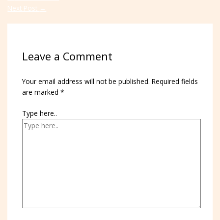
Next Post
→
Leave a Comment
Your email address will not be published.
Required fields
are marked
*
Type here..