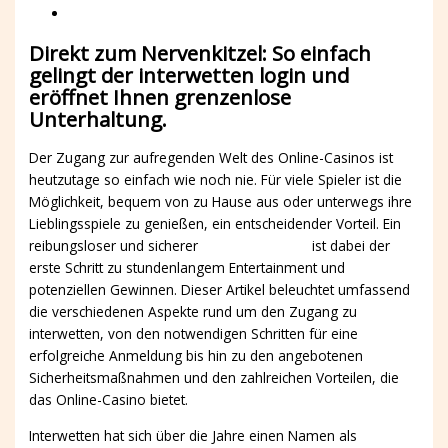
Die interwetten Mobile App
Direkt zum Nervenkitzel: So einfach
gelingt der interwetten login und
eröffnet Ihnen grenzenlose
Unterhaltung.
Der Zugang zur aufregenden Welt des Online-Casinos ist
heutzutage so einfach wie noch nie. Für viele Spieler ist die
Möglichkeit, bequem von zu Hause aus oder unterwegs ihre
Lieblingsspiele zu genießen, ein entscheidender Vorteil. Ein
reibungsloser und sicherer
interwetten login
ist dabei der
erste Schritt zu stundenlangem Entertainment und
potenziellen Gewinnen. Dieser Artikel beleuchtet umfassend
die verschiedenen Aspekte rund um den Zugang zu
interwetten, von den notwendigen Schritten für eine
erfolgreiche Anmeldung bis hin zu den angebotenen
Sicherheitsmaßnahmen und den zahlreichen Vorteilen, die
das Online-Casino bietet.
Interwetten hat sich über die Jahre einen Namen als