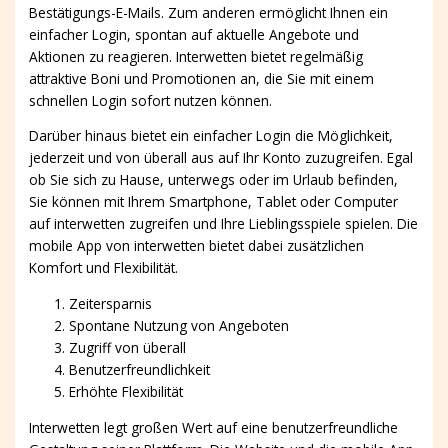
Bestätigungs-E-Mails. Zum anderen ermöglicht Ihnen ein
einfacher Login, spontan auf aktuelle Angebote und
Aktionen zu reagieren. Interwetten bietet regelmäßig
attraktive Boni und Promotionen an, die Sie mit einem
schnellen Login sofort nutzen können.
Darüber hinaus bietet ein einfacher Login die Möglichkeit,
jederzeit und von überall aus auf Ihr Konto zuzugreifen. Egal
ob Sie sich zu Hause, unterwegs oder im Urlaub befinden,
Sie können mit Ihrem Smartphone, Tablet oder Computer
auf interwetten zugreifen und Ihre Lieblingsspiele spielen. Die
mobile App von interwetten bietet dabei zusätzlichen
Komfort und Flexibilität.
Zeitersparnis
Spontane Nutzung von Angeboten
Zugriff von überall
Benutzerfreundlichkeit
Erhöhte Flexibilität
Interwetten legt großen Wert auf eine benutzerfreundliche