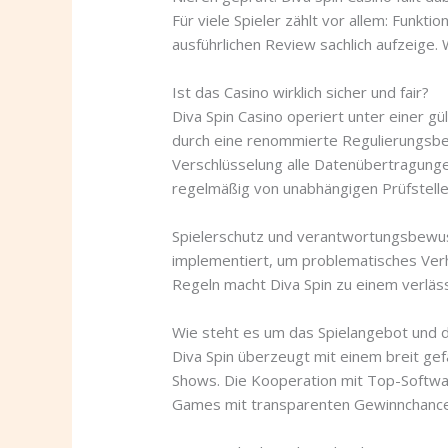
Für viele Spieler zählt vor allem: Funkti
ausführlichen Review sachlich aufzeige. W
Ist das Casino wirklich sicher und fair?
Diva Spin Casino operiert unter einer gü
durch eine renommierte Regulierungsbeh
Verschlüsselung alle Datenübertragungen
regelmäßig von unabhängigen Prüfstellen
Spielerschutz und verantwortungsbewus
implementiert, um problematisches Verh
Regeln macht Diva Spin zu einem verläs
Wie steht es um das Spielangebot und d
Diva Spin überzeugt mit einem breit gef
Shows. Die Kooperation mit Top-Softwar
Games mit transparenten Gewinnchance