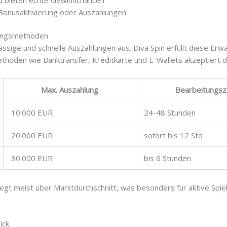
Bonusaktivierung oder Auszahlungen
hlungsmethoden
ässige und schnelle Auszahlungen aus. Diva Spin erfüllt diese Erw
ethoden wie Banktransfer, Kreditkarte und E-Wallets akzeptiert
Max. Auszahlung
Bearbeitungsz
10.000 EUR
24-48 Stunden
20.000 EUR
sofort bis 12 Std
30.000 EUR
bis 6 Stunden
egt meist über Marktdurchschnitt, was besonders für aktive Spiele
ick