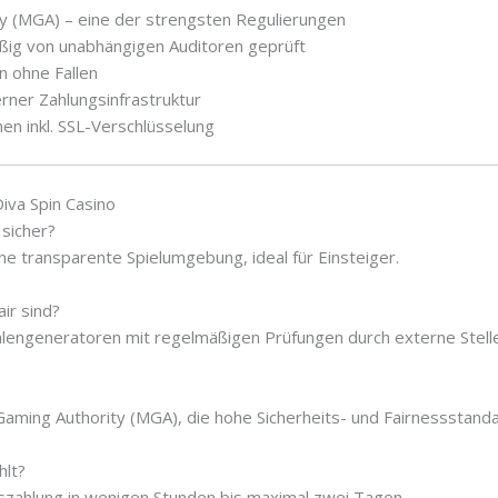
ty (MGA) – eine der strengsten Regulierungen
äßig von unabhängigen Auditoren geprüft
 ohne Fallen
rner Zahlungsinfrastruktur
 inkl. SSL-Verschlüsselung
iva Spin Casino
 sicher?
ine transparente Spielumgebung, ideal für Einsteiger.
air sind?
szahlengeneratoren mit regelmäßigen Prüfungen durch externe Stell
 Gaming Authority (MGA), die hohe Sicherheits- und Fairnessstanda
hlt?
szahlung in wenigen Stunden bis maximal zwei Tagen.