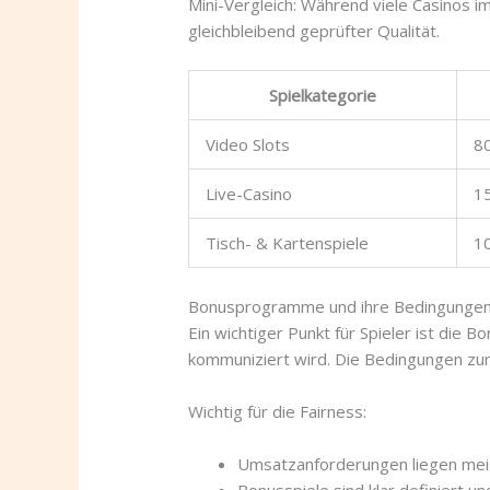
Mini-Vergleich: Während viele Casinos i
gleichbleibend geprüfter Qualität.
Spielkategorie
Video Slots
8
Live-Casino
1
Tisch- & Kartenspiele
1
Bonusprogramme und ihre Bedingungen:
Ein wichtiger Punkt für Spieler ist die 
kommuniziert wird. Die Bedingungen zum 
Wichtig für die Fairness:
Umsatzanforderungen liegen mei
Bonusspiele sind klar definiert 