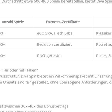
m Durchschnitt etwa 600-800 Spiele bereitstellen, bietet Diva Spi
Anzahl Spiele
Fairness-Zertifikate
00+
eCOGRA, iTech Labs
Klassike
50+
Evolution zertifiziert
Roulette
00+
RNG-getestet
Poker, B
 Fair oder mit Haken?
Bonusstruktur. Diva Spin bietet ein Willkommenspaket mit Einzahlun
Umsatz sind fair gestaltet, ohne überzogene Anforderungen, die o
st zwischen 30x-40x des Bonusbetrags
und bieten echte Gewinnchancen