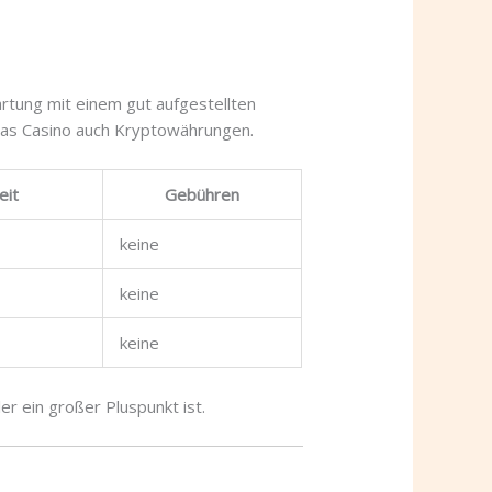
artung mit einem gut aufgestellten
 das Casino auch Kryptowährungen.
eit
Gebühren
keine
keine
keine
r ein großer Pluspunkt ist.