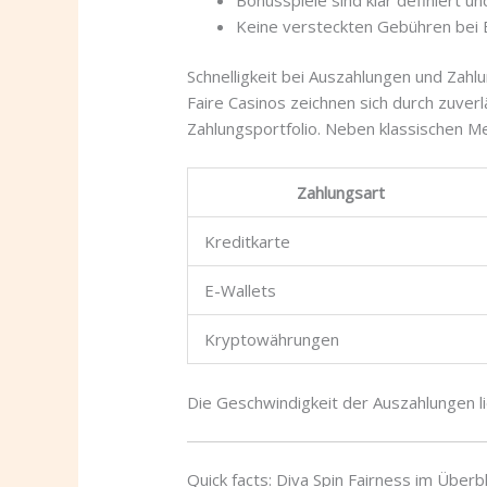
Keine versteckten Gebühren bei 
Schnelligkeit bei Auszahlungen und Za
Faire Casinos zeichnen sich durch zuverl
Zahlungsportfolio. Neben klassischen M
Zahlungsart
Kreditkarte
E-Wallets
Kryptowährungen
Die Geschwindigkeit der Auszahlungen li
Quick facts: Diva Spin Fairness im Überbl