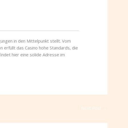
ungen in den Mittelpunkt stellt. Vom
 erfüllt das Casino hohe Standards, die
indet hier eine solide Adresse im
Next Post
→