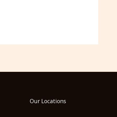
Our Locations