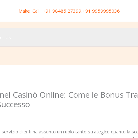
Make Call : +91 98485 27399,+91 9959995036
ct Us
ti nei Casinò Online: Come le Bonus T
 Successo
y
redbrick
l servizio clienti ha assunto un ruolo tanto strategico quanto la sce