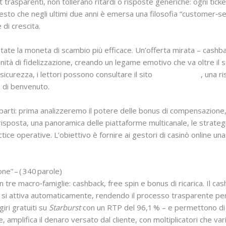
t trasparenti, non tollerano ritardi o risposte generiche: ogni tick
sto che negli ultimi due anni è emersa una filosofia “customer‑servi
di crescita.
ate la moneta di scambio più efficace. Un’offerta mirata – cashbac
ità di fidelizzazione, creando un legame emotivo che va oltre il 
sicurezza, i lettori possono consultare il sito
slot soldi veri
, una r
s di benvenuto.
i parti: prima analizzeremo il potere delle bonus di compensazion
i risposta, una panoramica delle piattaforme multicanale, le strategi
ctice operative. L’obiettivo è fornire ai gestori di casinò online u
ne” – ( 340 parole)
tre macro‑famiglie: cashback, free spin e bonus di ricarica. Il ca
 si attiva automaticamente, rendendo il processo trasparente per i
giri gratuiti su
Starburst
con un RTP del 96,1 % – e permettono di 
ne, amplifica il denaro versato dal cliente, con moltiplicatori che v