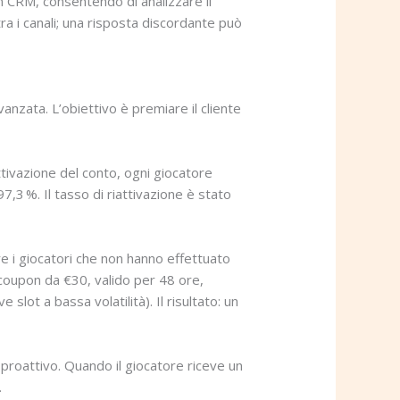
 un CRM, consentendo di analizzare il
a i canali; una risposta discordante può
nzata. L’obiettivo è premiare il cliente
ttivazione del conto, ogni giocatore
7,3 %. Il tasso di riattivazione è stato
are i giocatori che non hanno effettuato
e coupon da €30, valido per 48 ore,
lot a bassa volatilità). Il risultato: un
 proattivo. Quando il giocatore riceve un
.