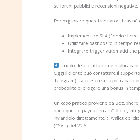
su forum pubblici e recensioni negative,
Per migliorare questi indicatori, i casin
Implementare SLA (Service Level 
Utilizzare dashboard in tempo re
Integrare trigger automatici che 
Il ruolo delle piattaforme multicanale 
Oggi il cliente può contattare il suppor
Telegram). La presenza su più canali per
probabilità di erogare una bonus in temp
Un caso pratico proviene da BetSphere,
non equo” o “payout errato”. Il bot, int
inviandolo direttamente al wallet del cl
(CSAT) del 22 %.