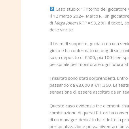
Caso studio: “Il ritorno del giocatore V
Il 12 marzo 2024, Marco R., un giocatore
di
Mega Joker
(RTP = 99,2 %). Il ticket, 
delle vincite.
Il team di supporto, guidato da una senio
gioco e ha confermato un bug di sincroni
su un deposito di €500, più 100 free sp
personale per monitorare ogni futura att
I risultati sono stati sorprendenti. Entr
passando da €8.000 a €11.360. La testimo
sensazione di essere ascoltati da un te
Questo caso evidenzia tre elementi chiav
combinazione di questi fattori ha convert
di un manager dedicato ha ridotto la pro
personalizzazione possa diventare un va