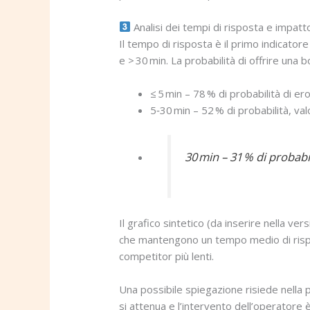
Analisi dei tempi di risposta e impatto
Il tempo di risposta è il primo indicatore 
e > 30 min. La probabilità di offrire una
≤ 5 min – 78 % di probabilità di 
5‑30 min – 52 % di probabilità, va
30 min – 31 % di probabi
Il grafico sintetico (da inserire nella ve
che mantengono un tempo medio di rispos
competitor più lenti.
Una possibile spiegazione risiede nella 
si attenua e l’intervento dell’operatore 