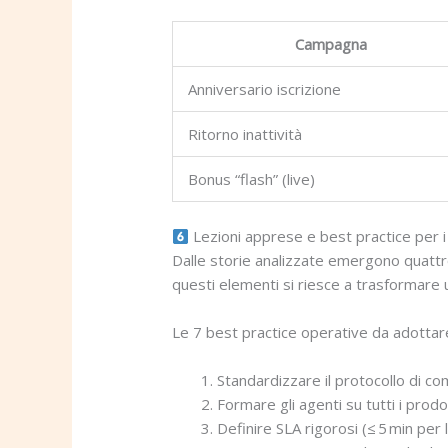
Campagna
Anniversario iscrizione
Ritorno inattività
Bonus “flash” (live)
Lezioni apprese e best practice per i 
Dalle storie analizzate emergono quattro
questi elementi si riesce a trasformare 
Le 7 best practice operative da adottar
Standardizzare il protocollo di co
Formare gli agenti su tutti i prod
Definire SLA rigorosi (≤ 5 min per