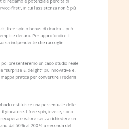
et di reclamo è potenziale perdita di
ce‑first”, in cui l’assistenza non è più
k, free spin o bonus di ricarica – può
semplice denaro. Per approfondire il
isorsa indipendente che raccoglie
e, poi presenteremo un caso studio reale
e “surprise & delight” più innovative e,
na mappa pratica per convertire i reclami
shback restituisce una percentuale delle
l giocatore. I free spin, invece, sono
recuperare valore senza richiedere un
ariano dal 50 % al 200 % a seconda del