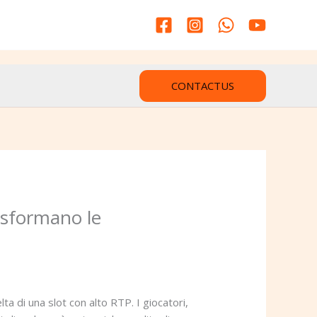
CONTACTUS
rasformano le
lta di una slot con alto RTP. I giocatori,