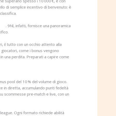
 che superano spesso i 10 000 €, e con
ello di semplice incentivo di benvenuto: è
classifica.
usdt
. 9Nl, infatti, fornisce una panoramica
fico.
i, il tutto con un occhio attento alla
 i giocatori, come i bonus vengono
 in una perdita. Preparati a capire come
onus pool del 10 % del volume di gioco.
te in diretta, accumulando punti fedeltà
st su scommesse pre‑match e live, con un
league. Ogni formato richiede abilità