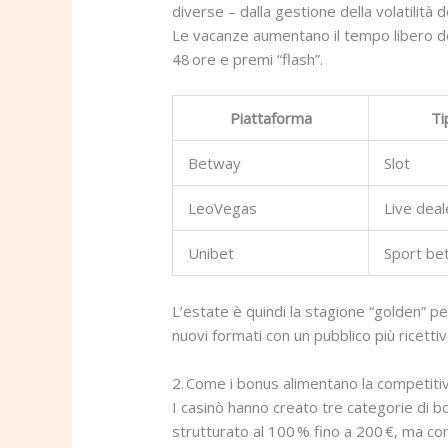
diverse – dalla gestione della volatilità 
Le vacanze aumentano il tempo libero dei
48 ore e premi “flash”.
Piattaforma
Ti
Betway
Slot
LeoVegas
Live deal
Unibet
Sport bet
L’estate è quindi la stagione “golden” pe
nuovi formati con un pubblico più ricettiv
2. Come i bonus alimentano la competitivit
I casinò hanno creato tre categorie di bon
strutturato al 100 % fino a 200 €, ma co