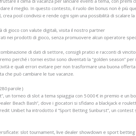
fruttare il clima di vacanza per lanciare eventi a tema, con premi
dare il meglio. In questo contesto, il ruolo dei bonus non è più qu
, crea pool condivisi e rende ogni spin una possibilità di scalare la 
di gioco con valute digitali, visita il nostro partner
casino online 
ti nei prodotti di gioco, senza promuovere alcun operatore speci
ombinazione di dati di settore, consigli pratici e racconti di vincitor
iremo perché i tornei estivi sono diventati la “golden season” per
ività e quali errori evitare per non trasformare una buona offerta
ita che può cambiare le tue vacanze.
 280 parole )
t”, un torneo di slot a tema spiaggia con 5 000 € in premio e un b
aler Beach Bash”, dove i giocatori si sfidano a blackjack e roulet
credit Unibet ha introdotto il “Sport Betting Sunburst”, un conte
ersificate: slot tournament, live dealer showdown e sport betting 