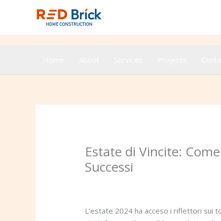
Skip
to
content
Home
About
Services
Projects
Conta
Estate di Vincite: Come
Successi
Leave a Comment
/
Uncategorized
/ B
L’estate 2024 ha acceso i riflettori sui t