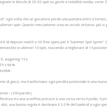
egnate in blocchi di 20‑30 spin su giochi a volatilità media, come
S
pool”: ogni volta che un giocatore perde una puntata entro il torneo
 ulteriori spin. Questo meccanismo crea un circolo virtuoso: più si g
 € di deposit match e 30 free spins per il “Summer Spin Sprint”. D
reinvestito in ulteriori 10 spin, riuscendo a migliorare di 15 posizio
 €, wagering 15 x
RTP ≥ 96 %
stibili
e di gioco, ma trasformano ogni perdita potenziale in una nuova o
ornei – ( 300 parole )
fferenza tra una sconfitta precoce e una corsa verso il podio. Il p
di slot, una buona regola è destinare il 2‑3 % del bankroll a ogni sp