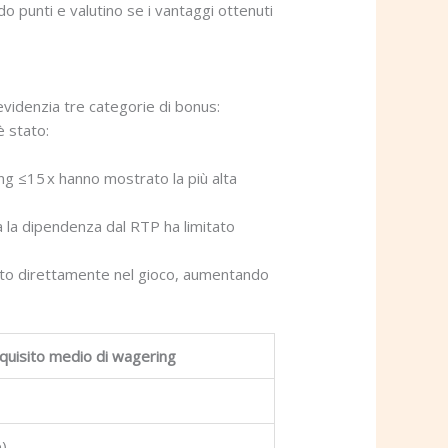
o punti e valutino se i vantaggi ottenuti
 evidenzia tre categorie di bonus:
è stato:
ng ≤15 x hanno mostrato la più alta
ma la dipendenza dal RTP ha limitato
stito direttamente nel gioco, aumentando
quisito medio di wagering
e)