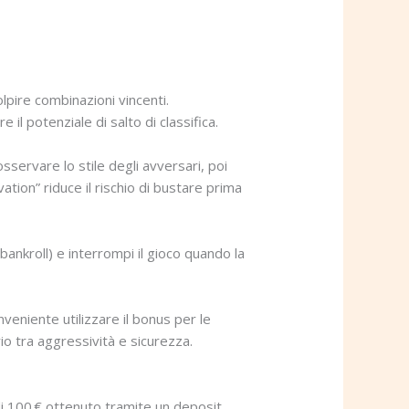
lpire combinazioni vincenti.
 il potenziale di salto di classifica.
osservare lo stile degli avversari, poi
tion” riduce il rischio di bustare prima
bankroll) e interrompi il gioco quando la
onveniente utilizzare il bonus per le
io tra aggressività e sicurezza.
di 100 € ottenuto tramite un deposit