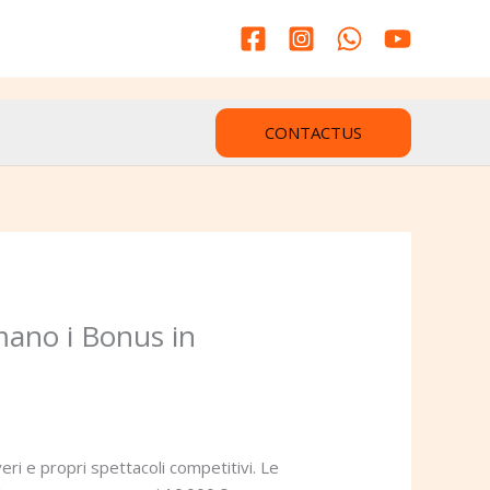
CONTACTUS
rmano i Bonus in
veri e propri spettacoli competitivi. Le