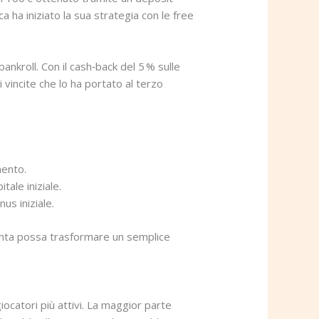
 ha iniziato la sua strategia con le free
nkroll. Con il cash‑back del 5 % sulle
 vincite che lo ha portato al terzo
mento.
ale iniziale.
us iniziale.
tenta possa trasformare un semplice
iocatori più attivi. La maggior parte