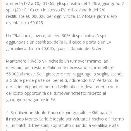
aumenta l’EV a €0,001365, gli spin extra del 10 % aggiungono 2
spin (20 × 0,10) con lo stesso EV, e il cashback del 2 %
restituisce €0,000026 per ogni vincita. L’EV totale giornaliero
diventa circa €0,028.
Un “Platinum”, invece, ottiene 30 % di spin extra (6 spin
aggiuntivi) e un cashback dell’8 %. Il calcolo porta a un EV
giornaliero di circa €0,045, quasi il doppio del Silver.
Mantenere il livello VIP richiede un turnover minimo: ad
esempio, per restare Platinum è necessario scommettere
€5.000 al mese. Se il giocatore non raggiunge la soglia, scende
a Gold e perde parte dei benefici, riducendo l’EV. Pertanto, la
decisione di puntare per un livello più alto deve tenere conto
del costo opportunità del turnover richiesto rispetto al
guadagno marginale in EV.
4. Simulazione Monte‑Carlo dei giri gratuiti – ≈ 360 parole
Il metodo Monte‑Carlo è ideale per valutare il rischio e il ritorno
di un batch di free spin, soprattutto quando la volatilità è alta.