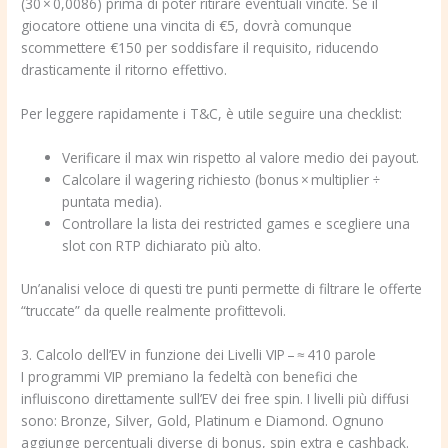
(30 × 0,0086) prima di poter ritirare eventuali vincite. Se il
giocatore ottiene una vincita di €5, dovrà comunque
scommettere €150 per soddisfare il requisito, riducendo
drasticamente il ritorno effettivo.
Per leggere rapidamente i T&C, è utile seguire una checklist:
Verificare il max win rispetto al valore medio dei payout.
Calcolare il wagering richiesto (bonus × multiplier ÷
puntata media).
Controllare la lista dei restricted games e scegliere una
slot con RTP dichiarato più alto.
Un’analisi veloce di questi tre punti permette di filtrare le offerte
“truccate” da quelle realmente profittevoli.
3. Calcolo dell’EV in funzione dei Livelli VIP – ≈ 410 parole
I programmi VIP premiano la fedeltà con benefici che
influiscono direttamente sull’EV dei free spin. I livelli più diffusi
sono: Bronze, Silver, Gold, Platinum e Diamond. Ognuno
aggiunge percentuali diverse di bonus, spin extra e cashback.