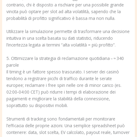
contrario, chi è disposto a rischiare per una possibile grande
vincita può optare per slot ad alta volatilità, sapendo che la
probabilità di profitto significativo è bassa ma non nulla.
Utilizzare la simulazione permette di trasformare una decisione
intuitiva in una scelta basata su dati statistici, riducendo
l’incertezza legata ai termini “alta volatilità = più profitto”.
5. Ottimizzare la strategia di reclamazione quotidiana – ≈ 340
parole
Il timing è un fattore spesso trascurato. I server dei casinò
tendono a registrare picchi di traffico durante le serate
europee; reclamare i free spin nelle ore di minor carico (es.
02:00‑04:00 CET) può ridurre i tempi di elaborazione dei
pagamenti e migliorare la stabilità della connessione,
soprattutto su dispositivi mobili.
Strumenti di tracking sono fondamentali per monitorare
l’efficacia delle proprie azioni. Una semplice spreadsheet può
contenere: data, slot scelta, EV calcolato, payout reale, turnover