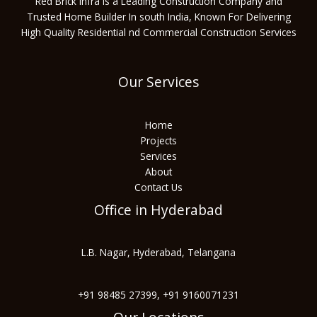
Red Brick Infra Is a Leading Construction Company and
Trusted Home Builder In south India, Known For Delivering
High Quality Residential nd Commercial Construction Services
Our Services
Home
Projects
Services
About
Contact Us
Office in Hyderabad
L.B. Nagar, Hyderabad, Telangana
+91 98485 27399, +91 9160071231