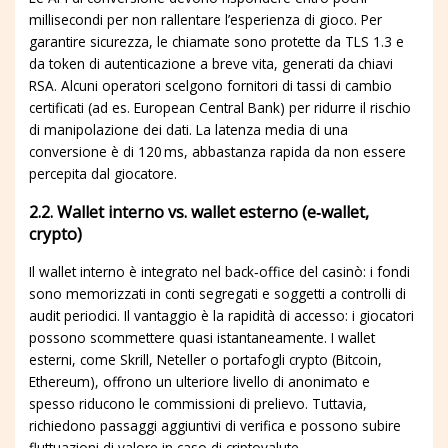
millisecondi per non rallentare l’esperienza di gioco. Per
garantire sicurezza, le chiamate sono protette da TLS 1.3 e
da token di autenticazione a breve vita, generati da chiavi
RSA. Alcuni operatori scelgono fornitori di tassi di cambio
certificati (ad es. European Central Bank) per ridurre il rischio
di manipolazione dei dati. La latenza media di una
conversione è di 120 ms, abbastanza rapida da non essere
percepita dal giocatore.
2.2. Wallet interno vs. wallet esterno (e‑wallet,
crypto)
Il wallet interno è integrato nel back‑office del casinò: i fondi
sono memorizzati in conti segregati e soggetti a controlli di
audit periodici. Il vantaggio è la rapidità di accesso: i giocatori
possono scommettere quasi istantaneamente. I wallet
esterni, come Skrill, Neteller o portafogli crypto (Bitcoin,
Ethereum), offrono un ulteriore livello di anonimato e
spesso riducono le commissioni di prelievo. Tuttavia,
richiedono passaggi aggiuntivi di verifica e possono subire
fluttuazioni di valore in caso di criptovalute.