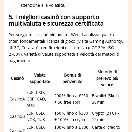
attenzione alla volatilità.
5. I migliori casinò con supporto
multivaluta e sicurezza certificata
Per scegliere il casinò più adatto, Wedid analizza quattro
criteri fondamentali: licenza di gioco (Malta Gaming Authority,
UKGC, Curacao), certificazioni di sicurezza (eCOGRA, ISO
27001), varietà di valute supportate e velocità dei metodi di
pagamento.
Metodo di
Valute
Bonus di
Casinò
prelievo più
supportate
benvenuto
veloce
EUR, USD,
200 % fino a €250
E‑wallet (Skrill) –
CasinoA
GBP, CAD,
+ 50 free spin
30 min
AUD
EUR, USD,
150 % fino a $300
Crypto (BTC) –
CasinoB
NOK, RUB
+ 100% su crypto
15 min
EUR, USD,
100 % fino a £200
Carta di credito
CasinoC