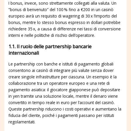
I bonus, invece, sono strettamente collegati alla valuta. Un
“bonus di benvenuto” del 100 % fino a €200 in un casinò
europeo avrà un requisito di wagering di 30 x l’importo del
bonus, mentre lo stesso bonus espresso in dollari potrebbe
richiedere 35 x, a causa di differenze nei tassi di conversione
interni e nelle politiche di rischio dell’operatore.
1.1. Il ruolo delle partnership bancarie
internazionali
Le partnership con banche e istituti di pagamento globali
consentono ai casinò di integrare più valute senza dover
creare singole infrastrutture per ciascuna. Un esempio è la
collaborazione tra un operatore europeo e una rete di
pagamento asiatica: il giocatore giapponese può depositare
in yen tramite una soluzione locale, mentre il denaro viene
convertito in tempo reale in euro per l’account del casinò.
Queste partnership riducono i costi operativi e aumentano la
fiducia del cliente, poiché i pagamenti passano per istituti
regolamentati.