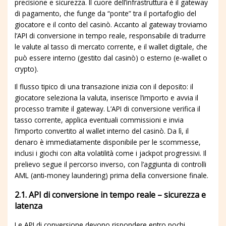
precisione e sicurezza. Il cuore dell’infrastruttura è il gateway
di pagamento, che funge da “ponte” tra il portafoglio del
giocatore e il conto del casinò. Accanto al gateway troviamo
l’API di conversione in tempo reale, responsabile di tradurre
le valute al tasso di mercato corrente, e il wallet digitale, che
può essere interno (gestito dal casinò) o esterno (e‑wallet o
crypto).
Il flusso tipico di una transazione inizia con il deposito: il
giocatore seleziona la valuta, inserisce l’importo e avvia il
processo tramite il gateway. L’API di conversione verifica il
tasso corrente, applica eventuali commissioni e invia
l’importo convertito al wallet interno del casinò. Da lì, il
denaro è immediatamente disponibile per le scommesse,
inclusi i giochi con alta volatilità come i jackpot progressivi. Il
prelievo segue il percorso inverso, con l’aggiunta di controlli
AML (anti‑money laundering) prima della conversione finale.
2.1. API di conversione in tempo reale – sicurezza e
latenza
Le API di conversione devono rispondere entro pochi