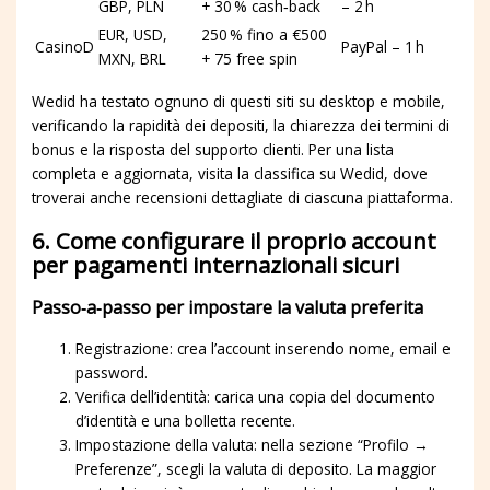
GBP, PLN
+ 30 % cash‑back
– 2 h
EUR, USD,
250 % fino a €500
CasinoD
PayPal – 1 h
MXN, BRL
+ 75 free spin
Wedid ha testato ognuno di questi siti su desktop e mobile,
verificando la rapidità dei depositi, la chiarezza dei termini di
bonus e la risposta del supporto clienti. Per una lista
completa e aggiornata, visita la classifica su Wedid, dove
troverai anche recensioni dettagliate di ciascuna piattaforma.
6. Come configurare il proprio account
per pagamenti internazionali sicuri
Passo‑a‑passo per impostare la valuta preferita
Registrazione: crea l’account inserendo nome, email e
password.
Verifica dell’identità: carica una copia del documento
d’identità e una bolletta recente.
Impostazione della valuta: nella sezione “Profilo →
Preferenze”, scegli la valuta di deposito. La maggior