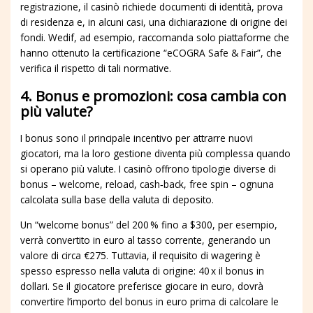
registrazione, il casinò richiede documenti di identità, prova
di residenza e, in alcuni casi, una dichiarazione di origine dei
fondi. Wedif, ad esempio, raccomanda solo piattaforme che
hanno ottenuto la certificazione “eCOGRA Safe & Fair”, che
verifica il rispetto di tali normative.
4. Bonus e promozioni: cosa cambia con
più valute?
I bonus sono il principale incentivo per attrarre nuovi
giocatori, ma la loro gestione diventa più complessa quando
si operano più valute. I casinò offrono tipologie diverse di
bonus – welcome, reload, cash‑back, free spin – ognuna
calcolata sulla base della valuta di deposito.
Un “welcome bonus” del 200 % fino a $300, per esempio,
verrà convertito in euro al tasso corrente, generando un
valore di circa €275. Tuttavia, il requisito di wagering è
spesso espresso nella valuta di origine: 40 x il bonus in
dollari. Se il giocatore preferisce giocare in euro, dovrà
convertire l’importo del bonus in euro prima di calcolare le