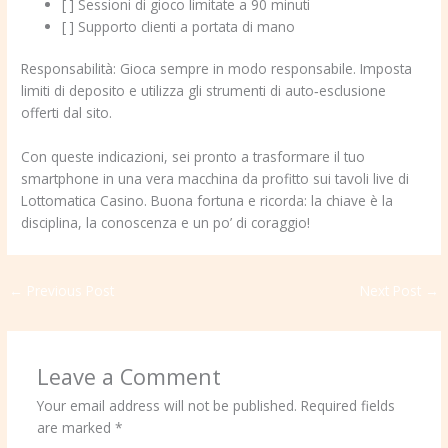
[ ] Sessioni di gioco limitate a 90 minuti
[ ] Supporto clienti a portata di mano
Responsabilità: Gioca sempre in modo responsabile. Imposta
limiti di deposito e utilizza gli strumenti di auto‑esclusione
offerti dal sito.
Con queste indicazioni, sei pronto a trasformare il tuo
smartphone in una vera macchina da profitto sui tavoli live di
Lottomatica Casino. Buona fortuna e ricorda: la chiave è la
disciplina, la conoscenza e un po’ di coraggio!
←
Previous Post
Next Post
→
Leave a Comment
Your email address will not be published.
Required fields
are marked
*