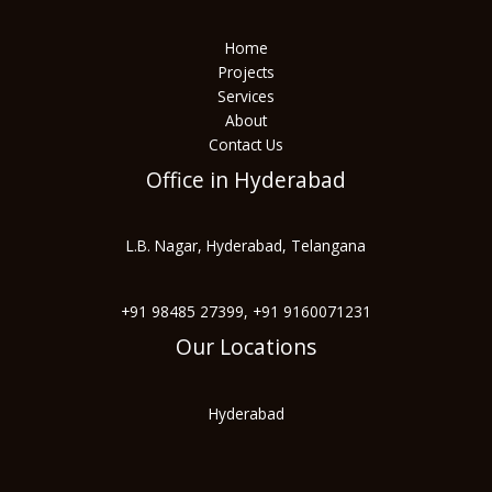
Home
Projects
Services
About
Contact Us
Office in Hyderabad
L.B. Nagar, Hyderabad, Telangana
+91 98485 27399, +91 9160071231
Our Locations
Hyderabad